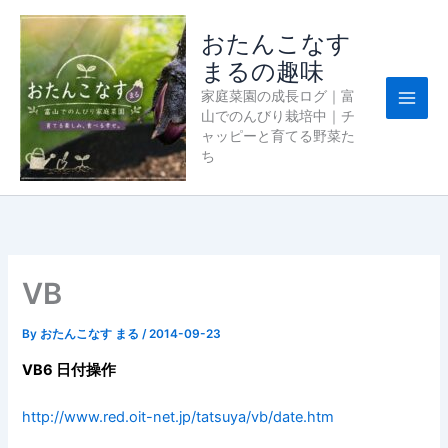
内
容
おたんこなす
を
まるの趣味
ス
家庭菜園の成長ログ｜富
キ
山でのんびり栽培中｜チ
ッ
ャッピーと育てる野菜た
プ
ち
VB
By
おたんこなす まる
/
2014-09-23
VB6 日付操作
http://www.red.oit-net.jp/tatsuya/vb/date.htm