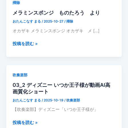
掃除
メラミンスポンジ ものたろう より
おたんこなす まる
/
2025-10-27
/
掃除
オカザキ メラミンスポンジ オカザキ メ […]
メ
投稿を読む »
ラ
ミ
ン
ス
吹奏楽部
ポ
03_2 ディズニー いつか王子様が動画AI高
ン
画質化ショート
ジ
も
おたんこなす まる
/
2025-10-19
/
吹奏楽部
の
【吹奏楽部】ディズニー「いつか王子様が」
た
ろ
03_2
投稿を読む »
う