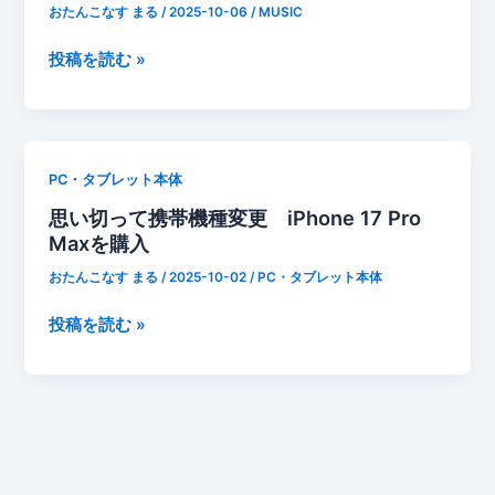
成
シ
おたんこなす まる
/
2025-10-06
/
MUSIC
長
ョ
デ
投稿を読む »
記
ー
ィ
録
ト
ズ
ニ
ー
PC・タブレット本体
メ
思い切って携帯機種変更 iPhone 17 Pro
ド
Maxを購入
レ
ー
おたんこなす まる
/
2025-10-02
/
PC・タブレット本体
岩
井
思
投稿を読む »
直
い
溥
切
編
っ
曲
て
～
携
い
帯