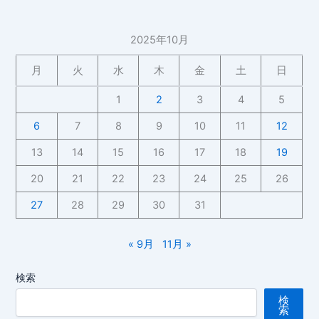
つ
機
か
種
2025年10月
王
変
子
更
月
火
水
木
金
土
日
様
iPhone
が
17
1
2
3
4
5
～
Pro
6
7
8
9
10
11
12
富
Max
山
を
13
14
15
16
17
18
19
南
購
20
21
22
23
24
25
26
高
入
等
27
28
29
30
31
学
校
« 9月
11月 »
吹
奏
検索
楽
部
検
索
第