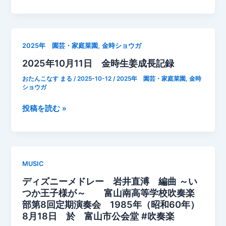
デ
よ
ィ
り
ズ
ニ
,
2025年 園芸・家庭菜園
金時ショウガ
ー
2025年10月11日 金時生姜成長記録
い
つ
おたんこなす まる
/
2025-10-12
/
2025年 園芸・家庭菜園
,
金時
か
ショウガ
王
2025
投稿を読む »
子
年
様
10
が
月
動
11
画
MUSIC
日
AI
ディズニーメドレー 岩井直溥 編曲 ～い
金
高
つか王子様が～ 富山南高等学校吹奏楽
時
画
部第8回定期演奏会 1985年（昭和60年）
生
質
8月18日 於 富山市公会堂 #吹奏楽
姜
化