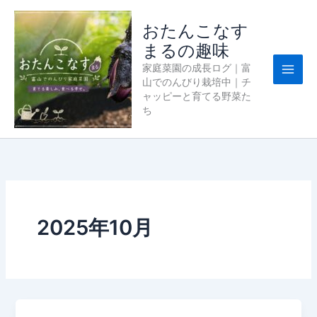
内
容
おたんこなす
を
まるの趣味
ス
家庭菜園の成長ログ｜富
キ
山でのんびり栽培中｜チ
ッ
ャッピーと育てる野菜た
プ
ち
2025年10月