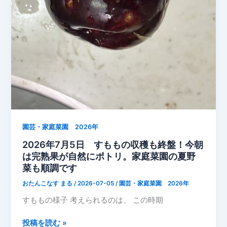
野
菜
を
実
家
へ
お
す
そ
分
け
園芸・家庭菜園 2026年
【な
2026年7月5日 すももの収穫も終盤！今朝
す・
は完熟果が自然にポトリ。家庭菜園の夏野
ト
菜も順調です
マ
おたんこなす まる
/
2026-07-05
/
園芸・家庭菜園 2026年
ト・
すももの様子 考えられるのは、 この時期
き
ゅ
2026
投稿を読む »
う