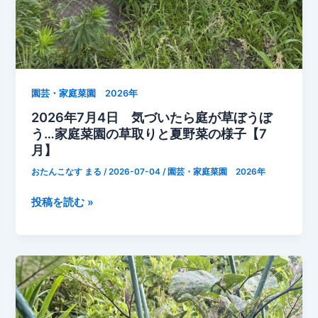
ュ！
家
庭
菜
園
を
園芸・家庭菜園 2026年
一
2026年7月4日 気づいたら庭が草ぼうぼ
日
う…家庭菜園の草取りと夏野菜の様子【7
し
月】
っ
おたんこなす まる
/
2026-07-04
/
園芸・家庭菜園 2026年
か
り
2026
投稿を読む »
管
年
理
7
し
月
ま
4
し
日
た」
気