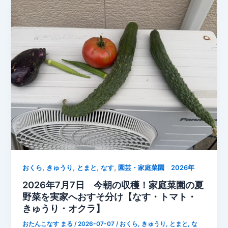
リ
ー
の
収
穫
が
ス
タ
ー
ト！
今
年
最
初
,
,
,
,
おくら
きゅうり
とまと
なす
園芸・家庭菜園 2026年
の
2026年7月7日 今朝の収穫！家庭菜園の夏
完
野菜を実家へおすそ分け【なす・トマト・
熟
きゅうり・オクラ】
ブ
おたんこなす まる
/
2026-07-07
/
おくら
,
きゅうり
,
とまと
,
な
ル