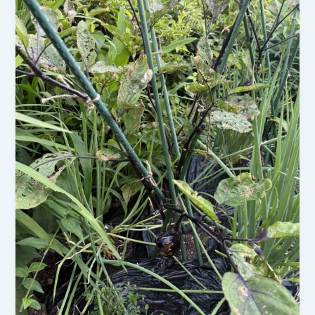
づ
い
た
ら
庭
が
草
ぼ
う
ぼ
う…
家
庭
菜
園
の
草
取
り