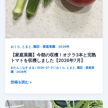
,
,
おくら
とまと
園芸・家庭菜園 2026年
【家庭菜園】今朝の収穫！オクラ3本と完熟
トマトを収穫しました【2026年7月】
おたんこなす まる
/
2026-07-21
/
おくら
,
とまと
,
園芸・家庭菜
園 2026年
【家
投稿を読む »
庭
菜
園】
今