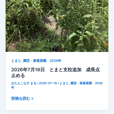
た
大
切
な
管
理
【2026
年
7
,
月
とまと
園芸・家庭菜園 2026年
18
2026年7月18日 とまと支柱追加 成長点
日】
止める
おたんこなす まる
/
2026-07-18
/
とまと
,
園芸・家庭菜園 2026
年
2026
投稿を読む »
年
7