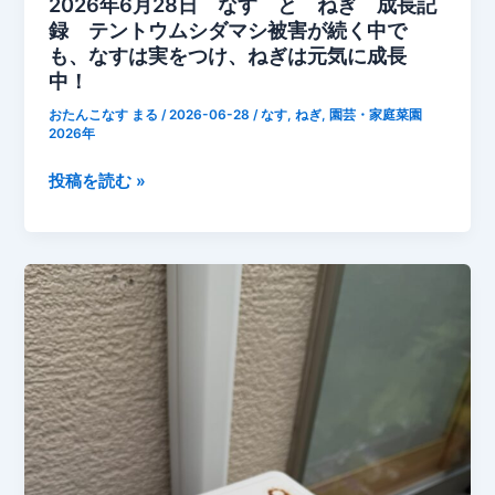
2026年6月28日 なす と ねぎ 成長記
月
録 テントウムシダマシ被害が続く中で
末
も、なすは実をつけ、ねぎは元気に成長
の
中！
家
おたんこなす まる
/
2026-06-28
/
なす
,
ねぎ
,
園芸・家庭菜園
庭
2026年
菜
園】
2026
投稿を読む »
年
6
月
28
日
な
す
と
ね
ぎ
成