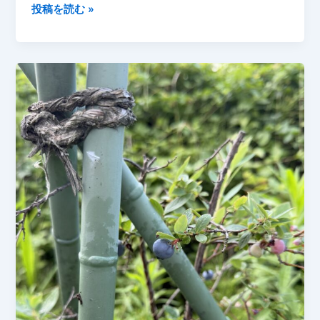
「湯
投稿を読む »
あ
が
り
娘
の
莢
が
ふ
っ
く
ら！
す
も
も
の
木
の
下