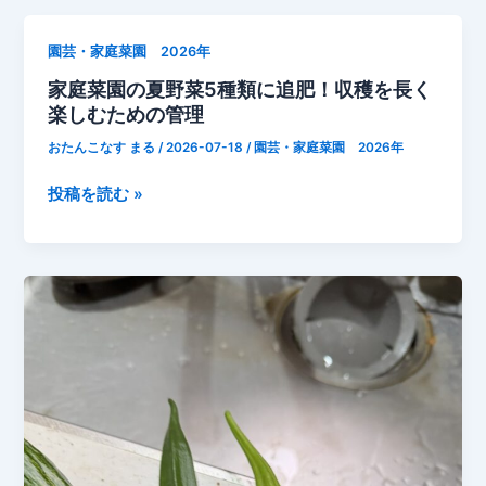
月
18
園芸・家庭菜園 2026年
日
家庭菜園の夏野菜5種類に追肥！収穫を長く
と
楽しむための管理
ま
と
おたんこなす まる
/
2026-07-18
/
園芸・家庭菜園 2026年
支
柱
家
投稿を読む »
追
庭
加
菜
成
園
長
の
点
夏
止
野
め
菜
る
5
種
類
に