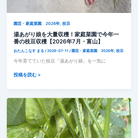
ピ
ー
マ
ン・
,
園芸・家庭菜園 2026年
枝豆
オ
湯あがり娘を大量収穫！家庭菜園で今年一
ク
番の枝豆収穫【2026年7月・富山】
ラ
おたんこなす まる
/
2026-07-11
/
園芸・家庭菜園 2026年
,
枝豆
を
収
今年育てていた枝豆「湯あがり娘」を一気に
穫
し
湯
投稿を読む »
ま
あ
し
が
た
り
【7
娘
月
を
12
大
日】
量
収