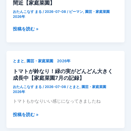
間近【家庭菜園】
比
おたんこなす まる
/
2026-07-08
/
ピーマン
,
園芸・家庭菜園
較
2026年
し
て
ピ
投稿を読む »
み
ー
た
マ
ン
が
,
とまと
園芸・家庭菜園 2026年
ツ
トマトが鈴なり！緑の実がどんどん大きく
ヤ
成長中【家庭菜園7月の記録】
ツ
ヤ
おたんこなす まる
/
2026-07-08
/
とまと
,
園芸・家庭菜園
に
2026年
成
トマトもかなりいい感じになってきましたね
長！
今
ト
投稿を読む »
年
マ
初
ト