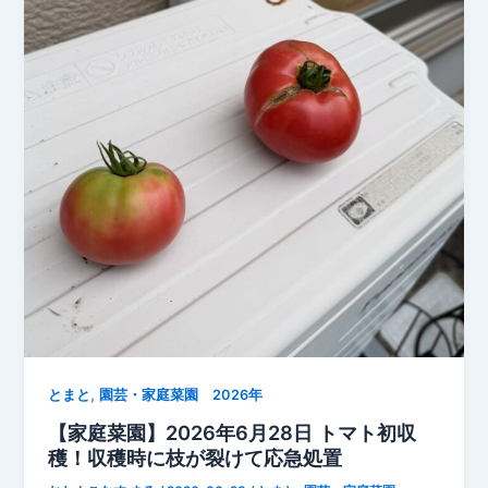
長
記
録
テ
ン
ト
ウ
ム
シ
ダ
マ
シ
被
害
が
,
続
とまと
園芸・家庭菜園 2026年
く
【家庭菜園】2026年6月28日 トマト初収
中
穫！収穫時に枝が裂けて応急処置
で