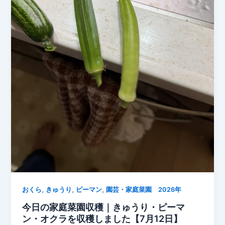
追
肥！
収
穫
を
長
く
楽
し
む
た
め
の
管
理
,
,
,
おくら
きゅうり
ピーマン
園芸・家庭菜園 2026年
今日の家庭菜園収穫｜きゅうり・ピーマ
ン・オクラを収穫しました【7月12日】