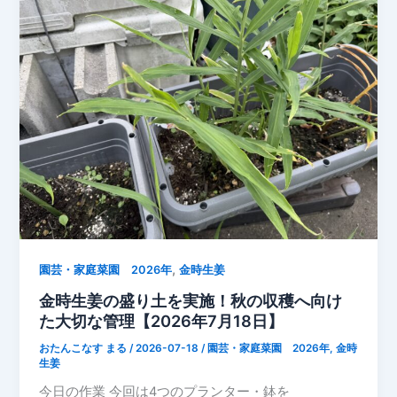
朝
の
収
穫！
オ
ク
ラ
3
本
と
完
熟
ト
,
園芸・家庭菜園 2026年
金時生姜
マ
金時生姜の盛り土を実施！秋の収穫へ向け
ト
た大切な管理【2026年7月18日】
を
おたんこなす まる
/
2026-07-18
/
園芸・家庭菜園 2026年
,
金時
収
生姜
穫
今日の作業 今回は4つのプランター・鉢を
し