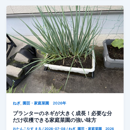
収
が
穫
鈴
も
な
間
り！
近
緑
【家
の
庭
実
菜
が
園】
ど
ん
ど
ん
大
き
く
,
ねぎ
園芸・家庭菜園 2026年
成
プランターのネギが大きく成長！必要な分
長
だけ収穫できる家庭菜園の強い味方
中
おたんこなす まる
/
2026-07-08
/
ねぎ
,
園芸・家庭菜園 2026
【家