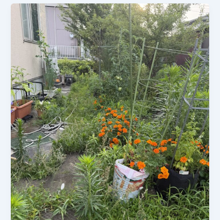
月
調
4
で
日
す
「除
草・
収
穫・
追
肥
で
夏
野
菜
を
リ
フ
レ
ッ
シ