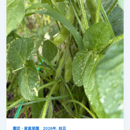
穫！
家
庭
菜
園
で
今
年
一
番
の
枝
豆
収
穫
【2026
年
7
,
月・
園芸・家庭菜園 2026年
枝豆