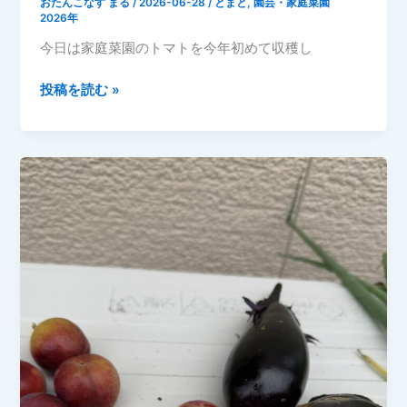
おたんこなす まる
/
2026-06-28
/
とまと
,
園芸・家庭菜園
も、
2026年
な
今日は家庭菜園のトマトを今年初めて収穫し
す
は
【家
投稿を読む »
実
庭
を
菜
つ
園】
け、
2026
ね
年
ぎ
6
は
月
元
28
気
日
に
ト
成
マ
長
ト
中！
初
収