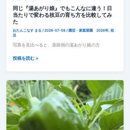
富
同じ『湯あがり娘』でもこんなに違う！日
山】
当たりで変わる枝豆の育ち方を比較してみ
た
おたんこなす まる
/
2026-07-08
/
園芸・家庭菜園 2026年
,
枝
豆
写真を見比べると、道路側の湯あがり娘の方
同
投稿を読む »
じ
『湯
あ
が
り
娘』
で
も
こ
ん