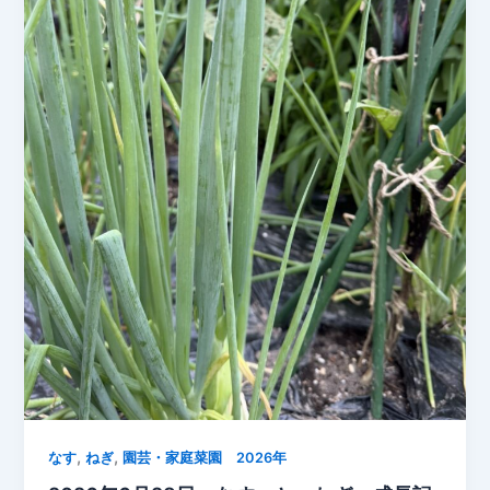
の
戦
い…
そ
れ
で
も
実
を
付
け
る
我
が
家
の
な
,
,
す
なす
ねぎ
園芸・家庭菜園 2026年
【6