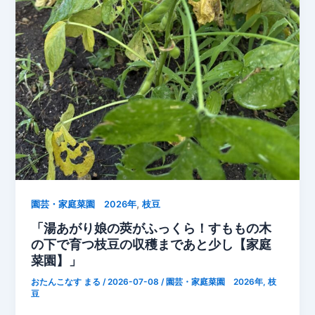
要
な
分
だ
け
収
穫
で
き
る
家
庭
,
菜
園芸・家庭菜園 2026年
枝豆
園
「湯あがり娘の莢がふっくら！すももの木
の
の下で育つ枝豆の収穫まであと少し【家庭
強
菜園】」
い
おたんこなす まる
/
2026-07-08
/
園芸・家庭菜園 2026年
,
枝
味
豆
方