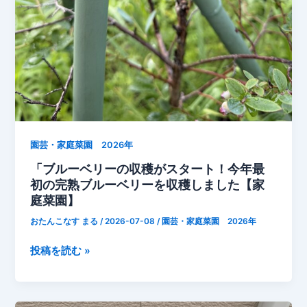
で
育
つ
枝
豆
の
収
穫
ま
園芸・家庭菜園 2026年
で
「ブルーベリーの収穫がスタート！今年最
あ
初の完熟ブルーベリーを収穫しました【家
と
庭菜園】
少
おたんこなす まる
/
2026-07-08
/
園芸・家庭菜園 2026年
し
【家
「ブ
投稿を読む »
庭
ル
菜
ー
園】」
ベ