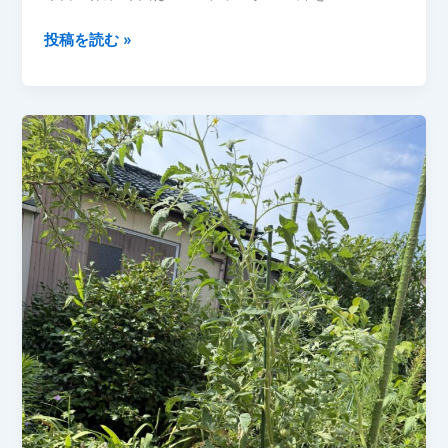
ま
金
投稿を読む »
し
時
た
生
【2026
姜
年
の
7
盛
月】
り
土
を
実
施！
秋
の
収
穫
へ
向
け