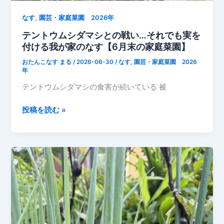
と
,
夏
なす
園芸・家庭菜園 2026年
野
テントウムシダマシとの戦い…それでも実を
菜
付ける我が家のなす【6月末の家庭菜園】
の
おたんこなす まる
/
2026-06-30
/
なす
,
園芸・家庭菜園 2026
様
年
子
テントウムシダマシの食害が続いている 被
【7
月】
テ
投稿を読む »
ン
ト
ウ
ム
シ
ダ
マ
シ
と