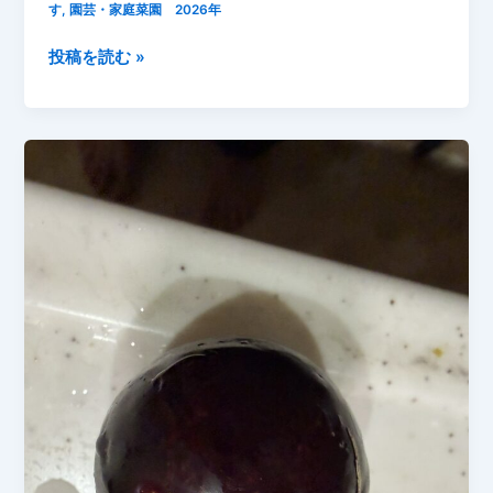
す
,
園芸・家庭菜園 2026年
ー
ベ
2026
投稿を読む »
リ
年
ー
7
を
月
収
7
穫
日
し
今
ま
朝
し
の
た
収
【家
穫！
庭
家
菜
庭
園】
菜
園
の
夏