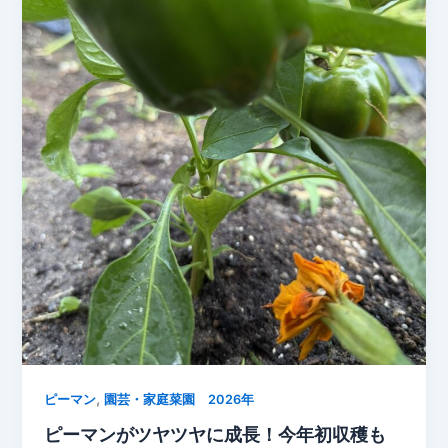
な
に
違
う！
日
当
た
り
で
変
わ
る
枝
豆
の
育
,
ち
ピーマン
園芸・家庭菜園 2026年
方
ピーマンがツヤツヤに成長！今年初収穫も
を