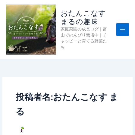
内
容
おたんこなす
を
まるの趣味
ス
家庭菜園の成長ログ｜富
キ
山でのんびり栽培中｜チ
ッ
ャッピーと育てる野菜た
プ
ち
投稿者名:おたんこなす ま
る