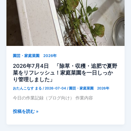
果
が
自
然
に
ポ
ト
リ。
園芸・家庭菜園 2026年
家
2026年7月4日 「除草・収穫・追肥で夏野
庭
菜をリフレッシュ！家庭菜園を一日しっか
菜
り管理しました」
園
おたんこなす まる
/
2026-07-04
/
園芸・家庭菜園 2026年
の
今日の作業記録（ブログ向け） 作業内容
夏
野
2026
投稿を読む »
菜
年
も
7
順