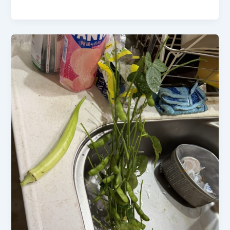
年
り・
7
オ
月
ク
5
ラ】
日
す
も
も
の
収
穫
も
終
盤！
今
朝
は
完
熟