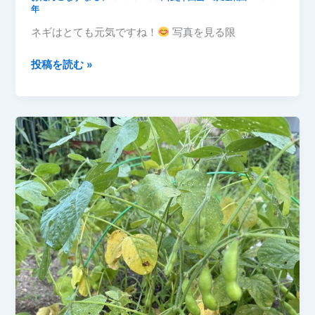
年
庭
ネギはとても元気ですね！
写真を見る限
菜
園
プ
投稿を読む »
7
ラ
月
ン
の
タ
記
ー
録】
の
ネ
ギ
が
大
き
く
成
長！
必