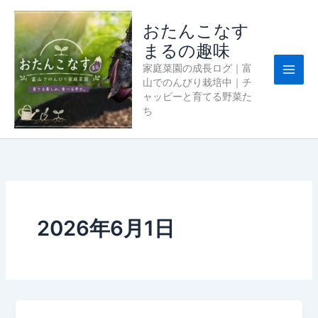
内
容
おたんこなす
を
まるの趣味
ス
家庭菜園の成長ログ｜富
キ
山でのんびり栽培中｜チ
ッ
ャッピーと育てる野菜た
プ
ち
2026年6月1日