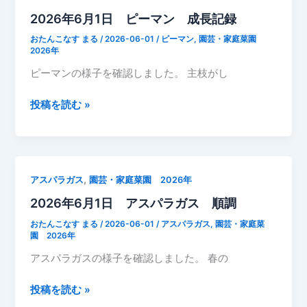
日
2026年6月1日 ピーマン 成長記録
と
ま
おたんこなす まる
/
2026-06-01
/
ピーマン
,
園芸・家庭菜園
と
2026年
成
ピーマンの様子を確認しました。 主枝がし
長
記
2026
投稿を読む »
録
年
大
6
き
月
く
1
,
アスパラガス
園芸・家庭菜園 2026年
な
日
っ
2026年6月1日 アスパラガス 順調
ピ
て
ー
おたんこなす まる
/
2026-06-01
/
アスパラガス
,
園芸・家庭菜
き
マ
園 2026年
た
ン
アスパラガスの様子を確認しました。 春の
成
長
2026
投稿を読む »
記
年