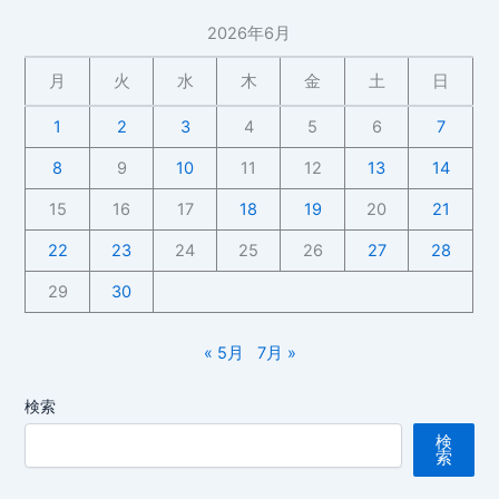
成
2026年6月
長
記
月
火
水
木
金
土
日
録
こ
1
2
3
4
5
6
7
れ
8
9
10
11
12
13
14
以
上
15
16
17
18
19
20
21
伸
22
23
24
25
26
27
28
び
て
29
30
葉
っ
« 5月
7月 »
ぱ
出
検索
る
の
検
索
か
な？