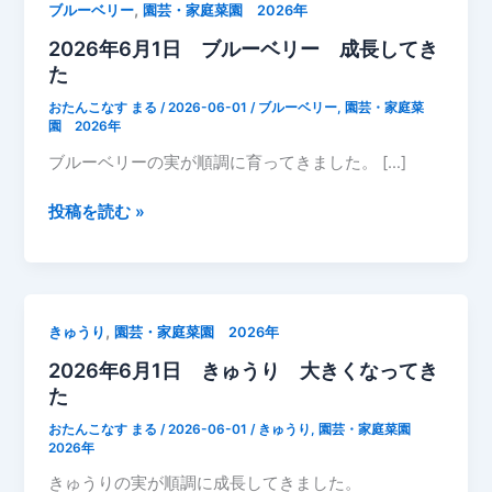
,
ブルーベリー
園芸・家庭菜園 2026年
2026年6月1日 ブルーベリー 成長してき
た
おたんこなす まる
/
2026-06-01
/
ブルーベリー
,
園芸・家庭菜
園 2026年
ブルーベリーの実が順調に育ってきました。 […]
2026
投稿を読む »
年
6
月
1
,
きゅうり
園芸・家庭菜園 2026年
日
2026年6月1日 きゅうり 大きくなってき
ブ
た
ル
ー
おたんこなす まる
/
2026-06-01
/
きゅうり
,
園芸・家庭菜園
ベ
2026年
リ
きゅうりの実が順調に成長してきました。