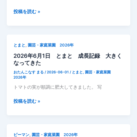
ー
成
2026
投稿を読む »
長
年
し
6
て
月
き
1
,
とまと
園芸・家庭菜園 2026年
た
日
2026年6月1日 とまと 成長記録 大きく
き
なってきた
ゅ
う
おたんこなす まる
/
2026-06-01
/
とまと
,
園芸・家庭菜園
り
2026年
大
トマトの実が順調に肥大してきました。 写
き
く
2026
投稿を読む »
な
年
っ
6
て
月
き
1
,
ピーマン
園芸・家庭菜園 2026年
た