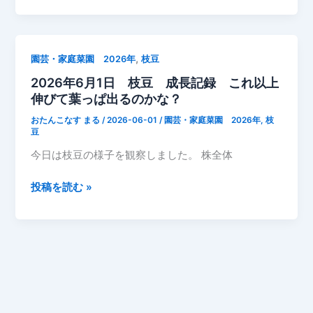
録
6
月
1
,
園芸・家庭菜園 2026年
枝豆
日
2026年6月1日 枝豆 成長記録 これ以上
ア
伸びて葉っぱ出るのかな？
ス
パ
おたんこなす まる
/
2026-06-01
/
園芸・家庭菜園 2026年
,
枝
ラ
豆
ガ
今日は枝豆の様子を観察しました。 株全体
ス
順
2026
投稿を読む »
調
年
6
月
1
日
枝
豆