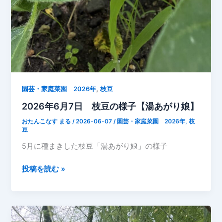
,
園芸・家庭菜園 2026年
枝豆
2026年6月7日 枝豆の様子【湯あがり娘】
おたんこなす まる
/
2026-06-07
/
園芸・家庭菜園 2026年
,
枝
豆
5月に種まきした枝豆「湯あがり娘」の様子
2026
投稿を読む »
年
6
月
7