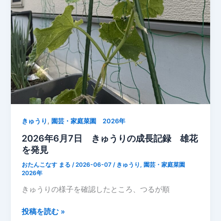
き
く
な
っ
て
き
ま
し
た
,
きゅうり
園芸・家庭菜園 2026年
2026年6月7日 きゅうりの成長記録 雄花
を発見
おたんこなす まる
/
2026-06-07
/
きゅうり
,
園芸・家庭菜園
2026年
きゅうりの様子を確認したところ、つるが順
2026
投稿を読む »