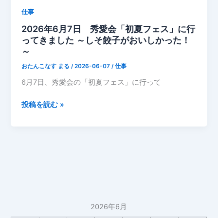
仕事
2026年6月7日 秀愛会「初夏フェス」に行
ってきました ～しそ餃子がおいしかった！
～
おたんこなす まる
/
2026-06-07
/
仕事
6月7日、秀愛会の「初夏フェス」に行って
2026
投稿を読む »
年
6
月
7
日
秀
愛
会
2026年6月
「初