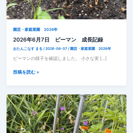
園芸・家庭菜園 2026年
2026年6月7日 ピーマン 成長記録
おたんこなす まる
/
2026-06-07
/
園芸・家庭菜園 2026年
ピーマンの様子を確認しました。 小さな実 […]
2026
投稿を読む »
年
6
月
7
日
ピ
ー
マ