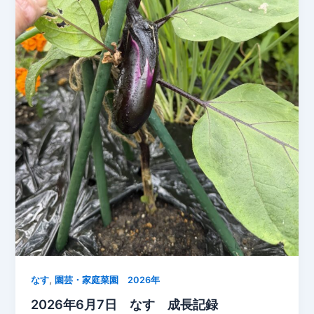
の
花
と
バ
ジ
ル
の
成
長
記
録
,
なす
園芸・家庭菜園 2026年
2026年6月7日 なす 成長記録