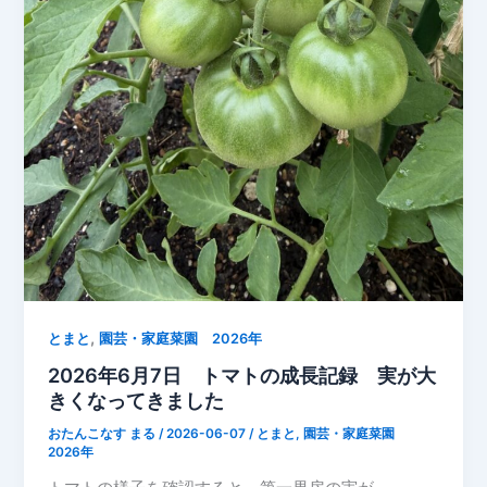
,
とまと
園芸・家庭菜園 2026年
2026年6月7日 トマトの成長記録 実が大
きくなってきました
おたんこなす まる
/
2026-06-07
/
とまと
,
園芸・家庭菜園
2026年