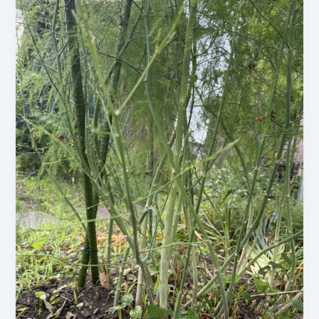
日
枝
豆
の
様
子
【湯
あ
が
り
娘】