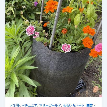
ン
成
長
記
録
,
,
,
,
バジル
ベチュニア
マリーゴールド
ももいろハート
園芸・