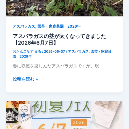
,
アスパラガス
園芸・家庭菜園 2026年
アスパラガスの茎が太くなってきました
【2026年6月7日】
おたんこなす まる
/
2026-06-07
/
アスパラガス
,
園芸・家庭菜
園 2026年
春に収穫を楽しんだアスパラガスですが、現
ア
投稿を読む »
ス
パ
ラ
ガ
ス
の
茎