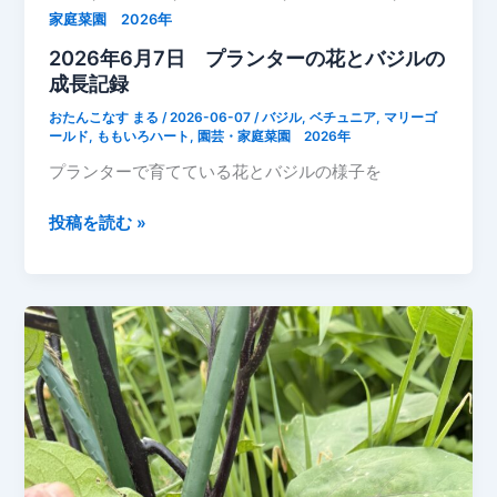
家庭菜園 2026年
2026年6月7日 プランターの花とバジルの
成長記録
おたんこなす まる
/
2026-06-07
/
バジル
,
ベチュニア
,
マリーゴ
ールド
,
ももいろハート
,
園芸・家庭菜園 2026年
プランターで育てている花とバジルの様子を
2026
投稿を読む »
年
6
月
7
日
プ
ラ
ン
タ
ー