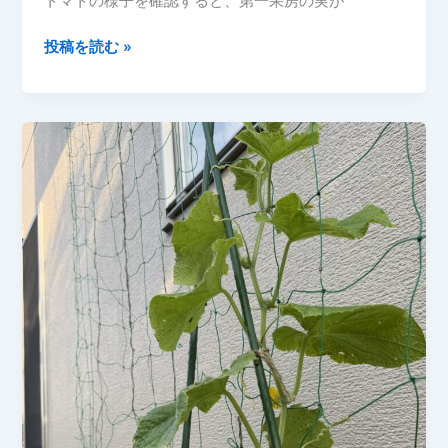
トマトの様子を確認すると、第一果房の実が
2026
投稿を読む »
年
6
月
7
日
ト
マ
ト
の
成
長
記
録
実
が
大