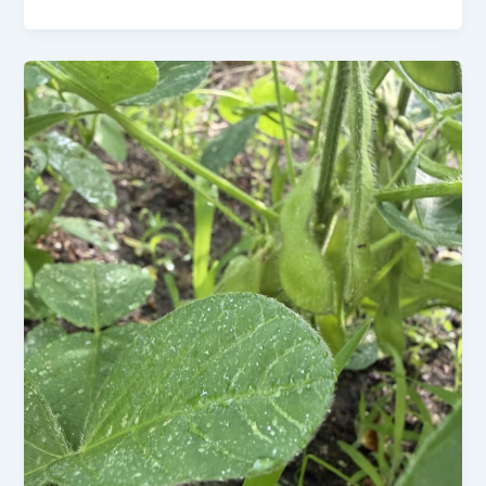
年
6
月
7
日
き
ゅ
う
り
の
成
長
記
録
雄
花
を
発
見