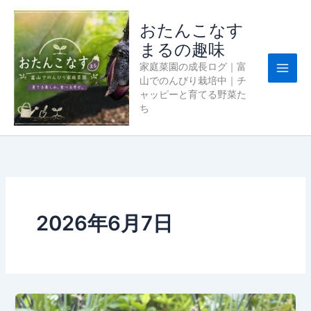
内
容
おたんこなす
を
まるの趣味
ス
家庭菜園の成長ログ｜富
キ
山でのんびり栽培中｜チ
ッ
ャッピーと育てる野菜た
プ
ち
2026年6月7日