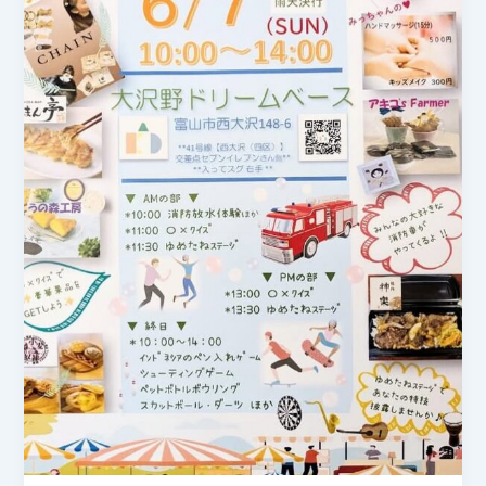
が
太
く
な
っ
て
き
ま
し
た
【2026
年
6
月
7
日】