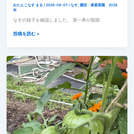
おたんこなす まる
/
2026-06-07
/
なす
,
園芸・家庭菜園 2026
年
なすの様子を確認しました。 第一果が順調
2026
投稿を読む »
年
6
月
7
日
な
す
成
長
記
録