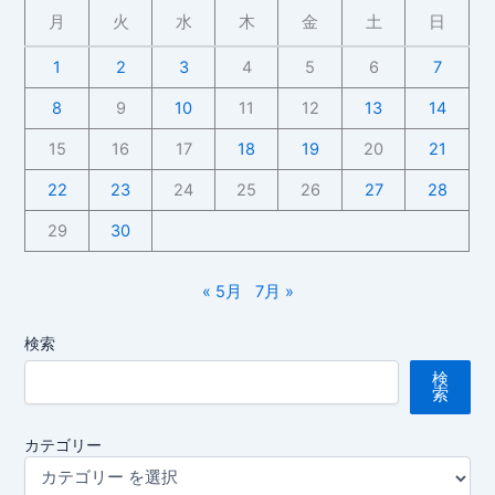
夏
月
火
水
木
金
土
日
フ
ェ
1
2
3
4
5
6
7
ス」
8
9
10
11
12
13
14
に
行
15
16
17
18
19
20
21
っ
22
23
24
25
26
27
28
て
き
29
30
ま
し
« 5月
7月 »
た
～
検索
し
そ
検
索
餃
子
カテゴリー
が
お