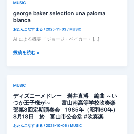
MUSIC
george baker selection una paloma
blanca
おたんこなす まる
/
2025-11-03
/
MUSIC
AI による概要 「ジョージ・ベイカー・ […]
george
投稿を読む »
baker
selection
una
paloma
MUSIC
blanca
ディズニーメドレー 岩井直溥 編曲 ～い
つか王子様が～ 富山南高等学校吹奏楽
部第8回定期演奏会 1985年（昭和60年）
8月18日 於 富山市公会堂 #吹奏楽
おたんこなす まる
/
2025-10-06
/
MUSIC