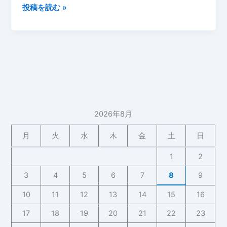
デ
投稿を読む »
ィ
ズ
ニ
ー
メ
ド
レ
ー
2026年8月
岩
井
月
火
水
木
金
土
日
直
溥
1
2
編
3
4
5
6
7
8
9
曲
～
10
11
12
13
14
15
16
い
17
18
19
20
21
22
23
つ
か