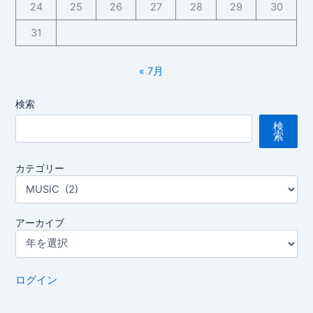
24
25
26
27
28
29
30
王
子
31
様
が
« 7月
～
富
検索
山
検
南
索
高
等
カテゴリー
学
校
吹
アーカイブ
奏
楽
部
ログイン
第
8