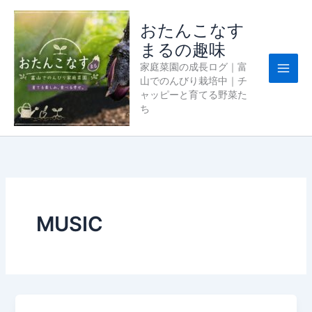
内
容
おたんこなす
を
まるの趣味
ス
家庭菜園の成長ログ｜富
キ
山でのんびり栽培中｜チ
ッ
ャッピーと育てる野菜た
プ
ち
MUSIC