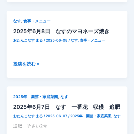
6
り
月
ま
9
し
,
なす
食事・メニュー
日
た！
2025年6月8日 なすのマヨネーズ焼き
な
NO642（2023.6.24）
す
おたんこなす まる
/
2025-06-08
/
なす
,
食事・メニュー
成
長
記
2025
投稿を読む »
録
年
6
月
8
,
2025年 園芸・家庭菜園
なす
日
2025年6月7日 なす 一番花 収穫 追肥
な
す
おたんこなす まる
/
2025-06-07
/
2025年 園芸・家庭菜園
,
なす
の
追肥 そさい2号
マ