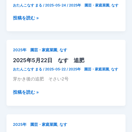
っ
す
おたんこなす まる
/
2025-05-24
/
2025年 園芸・家庭菜園
,
なす
ぱ
成
い
長
2025
投稿を読む »
咲
記
年
い
録
5
た
月
24
,
2025年 園芸・家庭菜園
なす
日
2025年5月22日 なす 追肥
な
す
おたんこなす まる
/
2025-05-22
/
2025年 園芸・家庭菜園
,
なす
成
芽かき後の追肥 そさい2号
長
記
2025
投稿を読む »
録
年
5
月
22
,
2025年 園芸・家庭菜園
なす
日