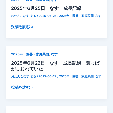
日
見
水
2025年6月25日 なす 成長記録
庭
込
を
の
め
おたんこなす まる
/
2025-06-25
/
2025年 園芸・家庭菜園
,
なす
慌
除
る
て
草
2025
投稿を読む »
け
て
年
ど
や
6
も
り
月
う
ま
25
一
し
,
2025年 園芸・家庭菜園
なす
日
つ
た。
2025年6月22日 なす 成長記録 葉っぱ
な
の
病
がしおれていた
す
株
気
成
は
おたんこなす まる
/
2025-06-22
/
2025年 園芸・家庭菜園
,
なす
の
長
い
前
記
2025
投稿を読む »
ま
兆
録
年
い
で
6
ち
し
月
こ
ょ
22
れ