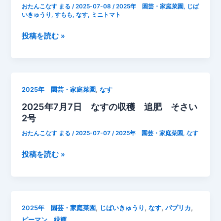
穫
ン
おたんこなす まる
/
2025-07-08
/
2025年 園芸・家庭菜園
,
じば
枝
いきゅうり
,
すもも
,
なす
,
ミニトマト
グ】
に
【初
2025
投稿を読む »
挟
心
年
ま
者】
7
れ
月
て
8
成
,
2025年 園芸・家庭菜園
なす
日
長
2025年7月7日 なすの収穫 追肥 そさい
な
し
2号
す
た
ミ
な
おたんこなす まる
/
2025-07-07
/
2025年 園芸・家庭菜園
,
なす
ニ
す
ト
2025
投稿を読む »
虫
マ
年
食
ト
7
わ
す
月
れ
も
7
な
,
,
,
,
2025年 園芸・家庭菜園
じばいきゅうり
なす
パプリカ
も
日
す
ピーマン 緑輝