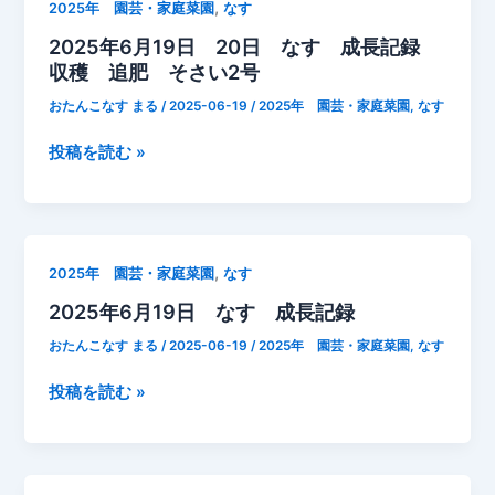
う
,
2025年 園芸・家庭菜園
なす
日
か
か？
2025年6月19日 20日 なす 成長記録
な
ら
収穫 追肥 そさい2号
す
成
おたんこなす まる
/
2025-06-19
/
2025年 園芸・家庭菜園
,
なす
長
記
2025
投稿を読む »
録
年
葉
6
っ
月
ぱ
19
,
2025年 園芸・家庭菜園
なす
が
日
2025年6月19日 なす 成長記録
し
20
お
日
おたんこなす まる
/
2025-06-19
/
2025年 園芸・家庭菜園
,
なす
れ
な
て
す
2025
投稿を読む »
い
成
年
た
長
6
記
月