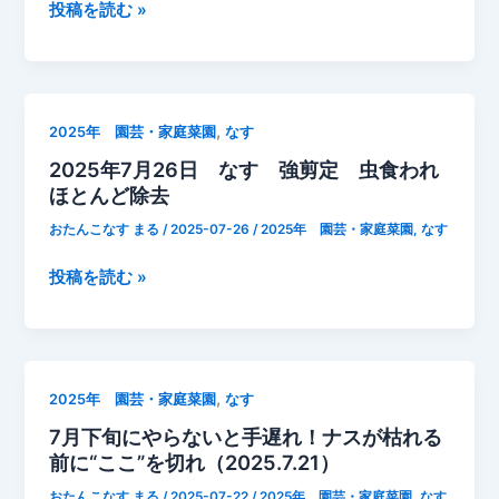
ガ
長
2025
投稿を読む »
追
記
年
肥
録
8
そ
剪
月
さ
定
1
,
2025年 園芸・家庭菜園
なす
い
後
日
2025年7月26日 なす 強剪定 虫食われ
2
と
な
ほとんど除去
号
の
す
比
成
おたんこなす まる
/
2025-07-26
/
2025年 園芸・家庭菜園
,
なす
較
長
記
2025
投稿を読む »
録
年
7
月
26
,
2025年 園芸・家庭菜園
なす
日
7月下旬にやらないと手遅れ！ナスが枯れる
な
前に“ここ”を切れ（2025.7.21）
す
強
おたんこなす まる
/
2025-07-22
/
2025年 園芸・家庭菜園
,
なす