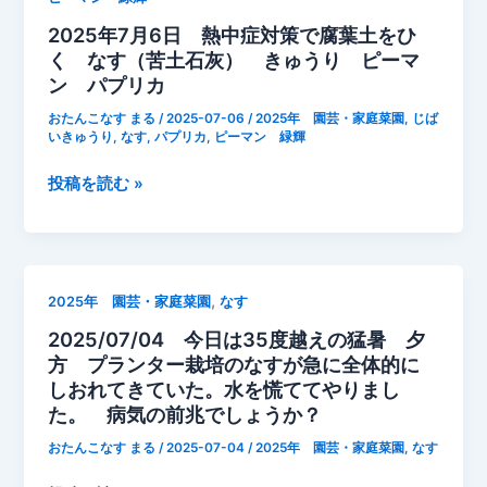
き
な
2025年7月6日 熱中症対策で腐葉土をひ
ゅ
す
く なす（苦土石灰） きゅうり ピーマ
う
の
ン パプリカ
り
収
収
穫
おたんこなす まる
/
2025-07-06
/
2025年 園芸・家庭菜園
,
じば
穫
追
いきゅうり
,
なす
,
パプリカ
,
ピーマン 緑輝
肥
2025
投稿を読む »
そ
年
さ
7
い
月
2
6
号
,
2025年 園芸・家庭菜園
なす
日
2025/07/04 今日は35度越えの猛暑 夕
熱
方 プランター栽培のなすが急に全体的に
中
しおれてきていた。水を慌ててやりまし
症
た。 病気の前兆でしょうか？
対
策
おたんこなす まる
/
2025-07-04
/
2025年 園芸・家庭菜園
,
なす
で