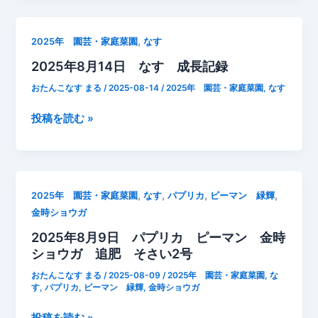
た
月
青
16
枯
,
2025年 園芸・家庭菜園
なす
日
れ
2025年8月14日 なす 成長記録
な
病？
す
撤
おたんこなす まる
/
2025-08-14
/
2025年 園芸・家庭菜園
,
なす
パ
去
プ
2025
投稿を読む »
予
リ
年
定
カ
8
収
月
穫
14
,
,
,
,
2025年 園芸・家庭菜園
なす
パプリカ
ピーマン 緑輝
追
日
金時ショウガ
肥
な
2025年8月9日 パプリカ ピーマン 金時
そ
す
ショウガ 追肥 そさい2号
さ
成
い
長
おたんこなす まる
/
2025-08-09
/
2025年 園芸・家庭菜園
,
な
2
記
す
,
パプリカ
,
ピーマン 緑輝
,
金時ショウガ
号
録
2025
投稿を読む »