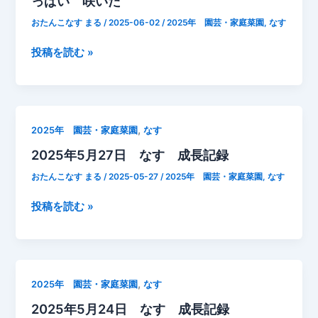
っぱい 咲いた
す
し
一
誘
おたんこなす まる
/
2025-06-02
/
2025年 園芸・家庭菜園
,
なす
番
引
花
2025
投稿を読む »
着
年
果
6
月
2
,
2025年 園芸・家庭菜園
なす
日
2025年5月27日 なす 成長記録
な
す
おたんこなす まる
/
2025-05-27
/
2025年 園芸・家庭菜園
,
なす
成
長
2025
投稿を読む »
記
年
録
5
は
月
な
27
,
2025年 園芸・家庭菜園
なす
が
日
2025年5月24日 なす 成長記録
い
な