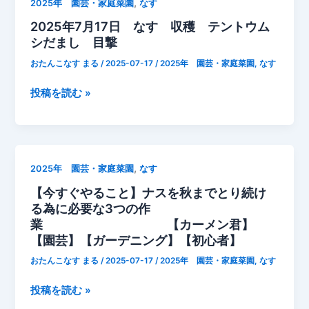
,
2025年 園芸・家庭菜園
なす
日
2025年7月17日 なす 収穫 テントウム
な
シだまし 目撃
す
パ
おたんこなす まる
/
2025-07-17
/
2025年 園芸・家庭菜園
,
なす
プ
リ
2025
投稿を読む »
カ
年
ピ
7
ー
月
マ
17
,
2025年 園芸・家庭菜園
なす
ン
日
【今すぐやること】ナスを秋までとり続け
マ
な
る為に必要な3つの作
グ
す
業 【カーメン君】
ァ
収
【園芸】【ガーデニング】【初心者】
ン
穫
プ
テ
おたんこなす まる
/
2025-07-17
/
2025年 園芸・家庭菜園
,
なす
K
ン
【今
投稿を読む »
大
ト
す
粒
ウ