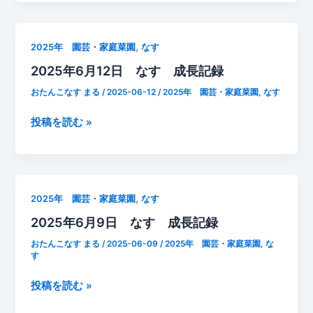
て
な
も
が
分
～
,
2025年 園芸・家庭菜園
なす
か
く
2025年6月12日 なす 成長記録
ら
た
な
く
おたんこなす まる
/
2025-06-12
/
2025年 園芸・家庭菜園
,
なす
い！
さ
と
ん
2025
投稿を読む »
言
収
年
う
穫
6
あ
す
月
な
る
12
,
2025年 園芸・家庭菜園
なす
た
に
日
の
2025年6月9日 なす 成長記録
は？
な
為
す
おたんこなす まる
/
2025-06-09
/
2025年 園芸・家庭菜園
,
な
だ
成
す
け
長
2025
投稿を読む »
に
記
年
作
録