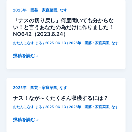
13
,
2025年 園芸・家庭菜園
なす
日
「ナスの切り戻し」何度聞いても分からな
な
い！と言うあなたの為だけに作りました！
す
NO642（2023.6.24）
成
長
おたんこなす まる
/
2025-06-13
/
2025年 園芸・家庭菜園
,
なす
記
「ナ
録
投稿を読む »
ス
切
の
り
切
戻
り
し
,
2025年 園芸・家庭菜園
なす
戻
の
ナス！なが～くたくさん収穫するには？
し」
予
何
定
おたんこなす まる
/
2025-06-13
/
2025年 園芸・家庭菜園
,
なす
度
聞
ナ
投稿を読む »
い
ス！