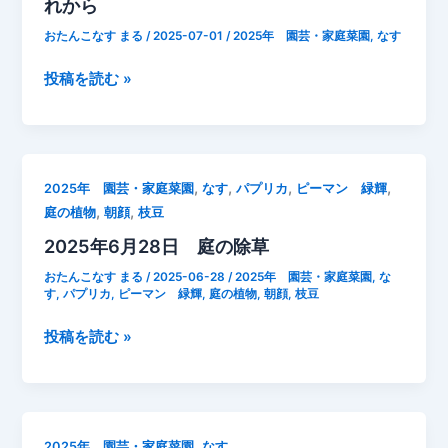
れから
収
培
ン
穫
の
おたんこなす まる
/
2025-07-01
/
2025年 園芸・家庭菜園
,
なす
パ
追
な
プ
2025
肥
投稿を読む »
す
リ
年
そ
が
カ
7
さ
急
月
い
に
1
2
全
,
,
,
,
2025年 園芸・家庭菜園
なす
パプリカ
ピーマン 緑輝
日
号
体
,
,
庭の植物
朝顔
枝豆
な
ピ
的
2025年6月28日 庭の除草
す
ー
に
成
マ
し
おたんこなす まる
/
2025-06-28
/
2025年 園芸・家庭菜園
,
な
長
ン
す
,
パプリカ
,
ピーマン 緑輝
,
庭の植物
,
朝顔
,
枝豆
お
記
摘
れ
2025
投稿を読む »
録
果
て
年
こ
き
6
っ
て
月
ち
い
28
は
,
た。
2025年 園芸・家庭菜園
なす