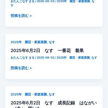
おたんこなす まる
/
2025-06-03
/
2025年 園芸・家庭菜園
,
な
一
す
番
2025
投稿を読む »
花
年
成
6
長
月
記
3
録
,
2025年 園芸・家庭菜園
なす
日
二
2025年6月2日 なす 一番花 着果
な
本
す
仕
おたんこなす まる
/
2025-06-02
/
2025年 園芸・家庭菜園
,
なす
成
立
長
2025
投稿を読む »
て
記
年
に
録
6
支
月
柱
2
差
,
2025年 園芸・家庭菜園
なす
日
し
2025年6月2日 なす 成長記録 はながい
な
直