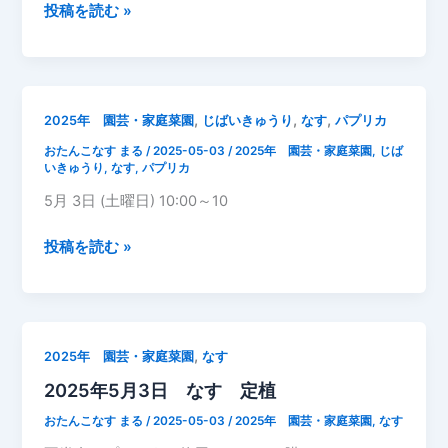
吹
2025
投稿を読む »
き
年
5
月
6
,
,
,
2025年 園芸・家庭菜園
じばいきゅうり
なす
パプリカ
日
おたんこなす まる
/
2025-05-03
/
2025年 園芸・家庭菜園
,
じば
な
いきゅうり
,
なす
,
パプリカ
す
5月 3日 (土曜日) 10:00～10
成
長
2025
投稿を読む »
記
年
録
5
月
3
,
2025年 園芸・家庭菜園
なす
日
2025年5月3日 なす 定植
パ
プ
おたんこなす まる
/
2025-05-03
/
2025年 園芸・家庭菜園
,
なす
リ