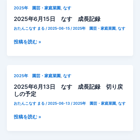
し
16
,
2025年 園芸・家庭菜園
なす
追
日
2025年6月15日 なす 成長記録
肥
な
そ
す
おたんこなす まる
/
2025-06-15
/
2025年 園芸・家庭菜園
,
なす
さ
早
い
朝
2025
投稿を読む »
2
成
年
号
長
6
記
月
録
15
,
2025年 園芸・家庭菜園
なす
日
2025年6月13日 なす 成長記録 切り戻
な
しの予定
す
成
おたんこなす まる
/
2025-06-13
/
2025年 園芸・家庭菜園
,
なす
長
記
2025
投稿を読む »
録
年
6
月