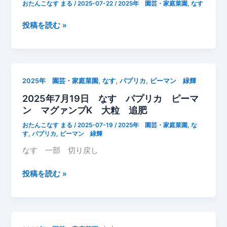
れ
も
おたんこなす まる
/
2025-07-22
/
2025年 園芸・家庭菜園
,
なす
る
な
前
す
2025
投稿を読む »
に“こ
収
年
こ”を
穫
7
切
月
れ
22
,
,
,
2025年 園芸・家庭菜園
なす
パプリカ
ピーマン 緑輝
（2025.7.21）
日
2025年7月19日 なす パプリカ ピーマ
な
ン マグァンプK 大粒 追肥
す
夏
おたんこなす まる
/
2025-07-19
/
2025年 園芸・家庭菜園
,
な
休
す
,
パプリカ
,
ピーマン 緑輝
み
なす 一部 切り戻し
摘
果
2025
投稿を読む »
摘
年
芯
7
収
月
穫
19