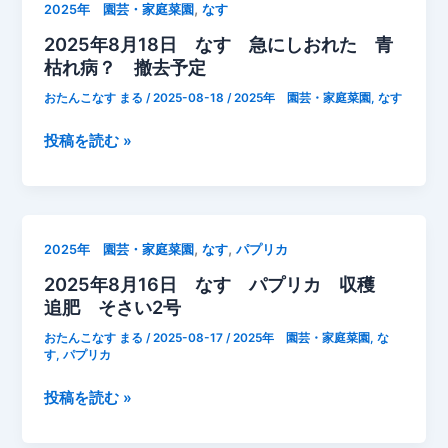
,
2025年 園芸・家庭菜園
なす
2025年8月18日 なす 急にしおれた 青
枯れ病？ 撤去予定
おたんこなす まる
/
2025-08-18
/
2025年 園芸・家庭菜園
,
なす
2025
投稿を読む »
年
8
月
18
,
,
2025年 園芸・家庭菜園
なす
パプリカ
日
2025年8月16日 なす パプリカ 収穫
な
追肥 そさい2号
す
急
おたんこなす まる
/
2025-08-17
/
2025年 園芸・家庭菜園
,
な
に
す
,
パプリカ
し
2025
投稿を読む »
お
年
れ
8