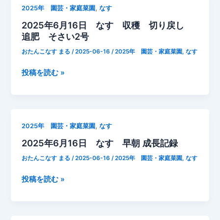
録
19
,
2025年 園芸・家庭菜園
なす
収
日
2025年6月16日 なす 収穫 切り戻し
穫
な
追肥 そさい2号
追
す
肥
成
おたんこなす まる
/
2025-06-16
/
2025年 園芸・家庭菜園
,
なす
そ
長
さ
記
2025
投稿を読む »
い
録
年
2
6
号
月
16
,
2025年 園芸・家庭菜園
なす
日
2025年6月16日 なす 早朝 成長記録
な
す
おたんこなす まる
/
2025-06-16
/
2025年 園芸・家庭菜園
,
なす
収
穫
2025
投稿を読む »
切
年
り
6
戻
月