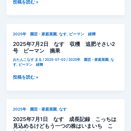
2025/07/04
投稿を読む »
腐
今
葉
日
土
は
を
35
ひ
,
,
2025年 園芸・家庭菜園
なす
ピーマン 緑輝
度
く
2025年7月2日 なす 収穫 追肥そさい2
越
な
号 ピーマン 摘果
え
す
の
（苦
おたんこなす まる
/
2025-07-02
/
2025年 園芸・家庭菜園
,
な
猛
す
,
ピーマン 緑輝
土
暑
石
2025
投稿を読む »
夕
灰）
年
方
き
7
プ
ゅ
月
ラ
う
2
ン
り
,
2025年 園芸・家庭菜園
なす
日
タ
ピ
2025年7月1日 なす 成長記録 こっちは
な
ー
ー
見込めるけどもう一つの株はいまいち こ
す
栽
マ