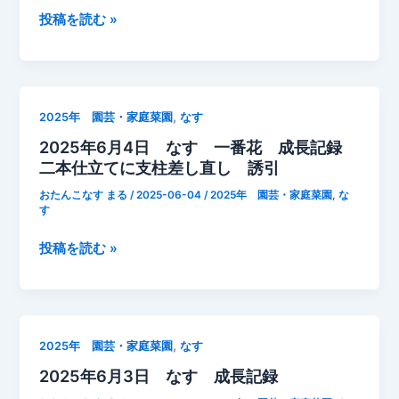
番
2025
投稿を読む »
花
年
成
6
長
月
記
5
,
2025年 園芸・家庭菜園
なす
録
日
2025年6月4日 なす 一番花 成長記録
な
二本仕立てに支柱差し直し 誘引
す
成
おたんこなす まる
/
2025-06-04
/
2025年 園芸・家庭菜園
,
な
長
す
記
2025
投稿を読む »
録
年
6
月
4
,
2025年 園芸・家庭菜園
なす
日
2025年6月3日 なす 成長記録
な
す