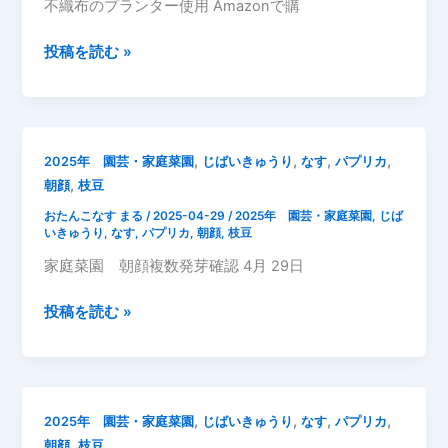
不織布のプランター使用 Amazonで購
カ
な
2025
投稿を読む »
す
年
き
5
ゅ
月
う
3
り
,
,
,
,
2025年 園芸・家庭菜園
じばいきゅうり
なす
パプリカ
日
花
,
朝顔
枝豆
な
定
おたんこなす まる
/
2025-04-29
/
2025年 園芸・家庭菜園
,
じば
す
植
いきゅうり
,
なす
,
パプリカ
,
朝顔
,
枝豆
定
家庭菜園 朝顔複数発芽確認 4月 29日
植
2025
投稿を読む »
年
4
月
29
,
,
,
,
2025年 園芸・家庭菜園
じばいきゅうり
なす
パプリカ
日
,
朝顔
枝豆