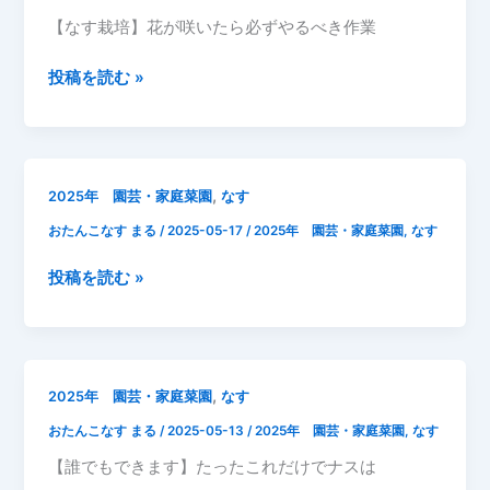
花
す
【なす栽培】花が咲いたら必ずやるべき作業
の
成
開
長
2025
投稿を読む »
花
記
年
録
5
月
18
,
2025年 園芸・家庭菜園
なす
日
おたんこなす まる
/
2025-05-17
/
2025年 園芸・家庭菜園
,
なす
な
す
2025
投稿を読む »
つ
年
ぼ
5
み
月
17
,
2025年 園芸・家庭菜園
なす
日
おたんこなす まる
/
2025-05-13
/
2025年 園芸・家庭菜園
,
なす
な
す
【誰でもできます】たったこれだけでナスは
支