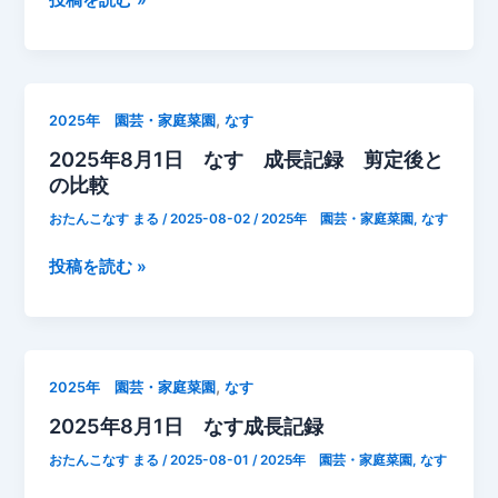
年
8
月
9
,
2025年 園芸・家庭菜園
なす
日
2025年8月1日 なす 成長記録 剪定後と
パ
の比較
プ
リ
おたんこなす まる
/
2025-08-02
/
2025年 園芸・家庭菜園
,
なす
カ
ピ
2025
投稿を読む »
ー
年
マ
8
ン
月
金
1
,
2025年 園芸・家庭菜園
なす
時
日
2025年8月1日 なす成長記録
シ
な
ョ
す
おたんこなす まる
/
2025-08-01
/
2025年 園芸・家庭菜園
,
なす
ウ
成