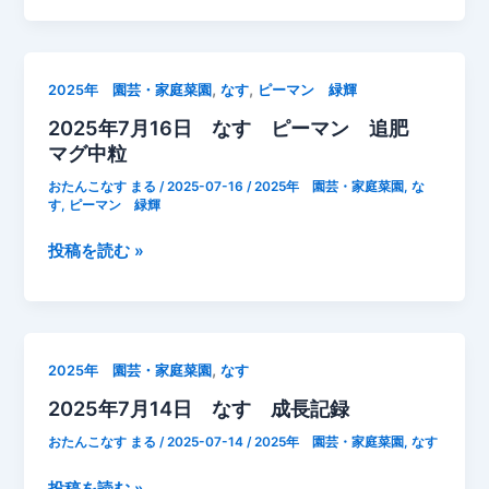
ぐ
追
ム
や
肥
シ
る
だ
,
,
2025年 園芸・家庭菜園
なす
ピーマン 緑輝
こ
ま
2025年7月16日 なす ピーマン 追肥
と】
し
マグ中粒
ナ
目
ス
撃
おたんこなす まる
/
2025-07-16
/
2025年 園芸・家庭菜園
,
な
を
す
,
ピーマン 緑輝
秋
2025
投稿を読む »
ま
年
で
7
と
月
り
16
続
,
2025年 園芸・家庭菜園
なす
日
け
2025年7月14日 なす 成長記録
な
る
す
為
おたんこなす まる
/
2025-07-14
/
2025年 園芸・家庭菜園
,
なす
ピ
に
ー
2025
投稿を読む »