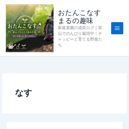
内
容
おたんこなす
を
まるの趣味
ス
家庭菜園の成長ログ｜富
キ
山でのんびり栽培中｜チ
ッ
ャッピーと育てる野菜た
プ
ち
なす