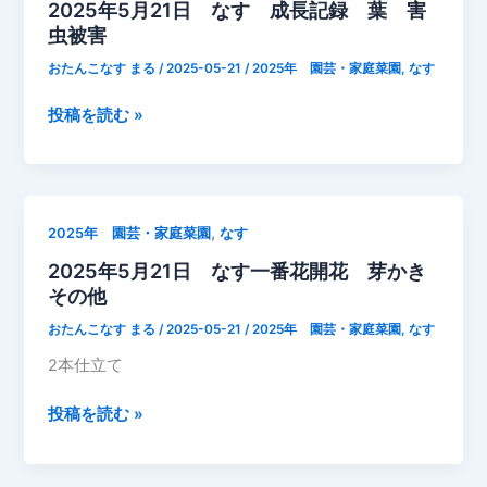
2025年5月21日 なす 成長記録 葉 害
な
虫被害
す
追
おたんこなす まる
/
2025-05-21
/
2025年 園芸・家庭菜園
,
なす
肥
2025
投稿を読む »
年
5
月
21
,
2025年 園芸・家庭菜園
なす
日
2025年5月21日 なす一番花開花 芽かき
な
その他
す
成
おたんこなす まる
/
2025-05-21
/
2025年 園芸・家庭菜園
,
なす
長
2本仕立て
記
録
2025
投稿を読む »
葉
年
害
5
虫