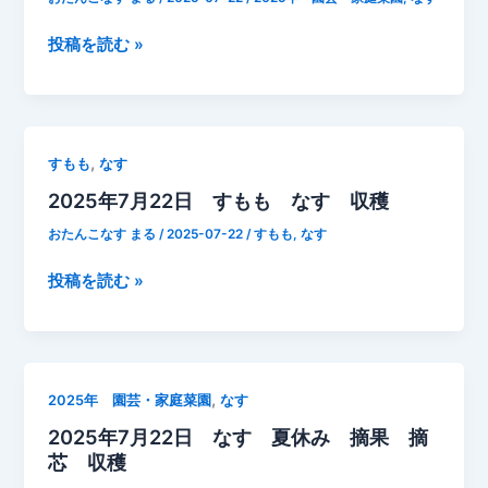
剪
定
7
投稿を読む »
虫
月
食
下
わ
旬
れ
に
,
すもも
なす
ほ
や
2025年7月22日 すもも なす 収穫
と
ら
ん
な
おたんこなす まる
/
2025-07-22
/
すもも
,
なす
ど
い
除
と
2025
投稿を読む »
去
手
年
遅
7
れ！
月
ナ
22
,
2025年 園芸・家庭菜園
なす
ス
日
2025年7月22日 なす 夏休み 摘果 摘
が
す
芯 収穫
枯
も