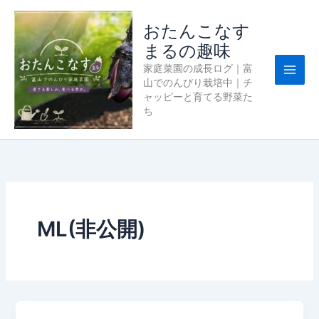
内
容
おたんこなす
を
まるの趣味
ス
家庭菜園の成長ログ｜富
キ
山でのんびり栽培中｜チ
ッ
ャッピーと育てる野菜た
プ
ち
ML(非公開)