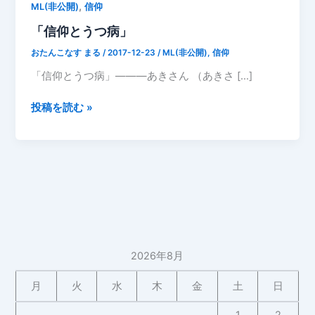
,
ML(非公開)
信仰
「信仰とうつ病」
おたんこなす まる
/
2017-12-23
/
ML(非公開)
,
信仰
「信仰とうつ病」―――あきさん （あきさ […]
「信
投稿を読む »
仰
と
う
つ
病」
2026年8月
月
火
水
木
金
土
日
1
2