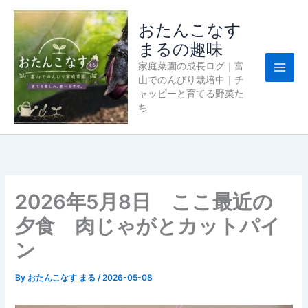
内
容
おたんこなす
を
まるの趣味
ス
家庭菜園の成長ログ｜富
キ
山でのんびり栽培中｜チ
ッ
ャッピーと育てる野菜た
プ
ち
2026年5月8日 ここ最近の
夕食 肉じゃがとカットパイ
ン
By
おたんこなす まる
/
2026-05-08