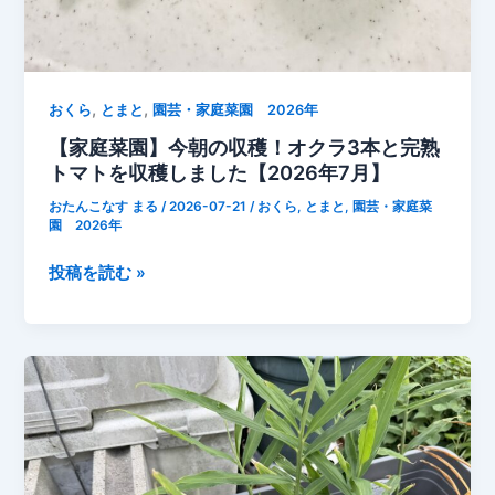
,
,
おくら
とまと
園芸・家庭菜園 2026年
【家庭菜園】今朝の収穫！オクラ3本と完熟
トマトを収穫しました【2026年7月】
おたんこなす まる
/
2026-07-21
/
おくら
,
とまと
,
園芸・家庭菜
園 2026年
【家
投稿を読む »
庭
菜
園】
今
朝
の
収
穫！