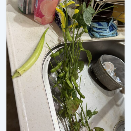
日
す
も
も
の
収
穫
も
終
盤！
今
朝
は
完
熟
果
が
自