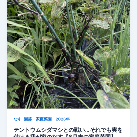
庭
が
草
ぼ
う
ぼ
う…
家
庭
菜
園
の
草
取
り
と
,
夏
なす
園芸・家庭菜園 2026年
野
テントウムシダマシとの戦い…それでも実を
菜
付ける我が家のなす【6月末の家庭菜園】