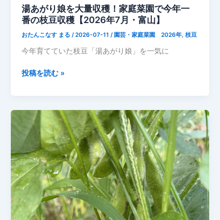
オ
湯あがり娘を大量収穫！家庭菜園で今年一
ク
番の枝豆収穫【2026年7月・富山】
ラ
おたんこなす まる
/
2026-07-11
/
園芸・家庭菜園 2026年
,
枝豆
を
収
今年育てていた枝豆「湯あがり娘」を一気に
穫
し
湯
投稿を読む »
ま
あ
し
が
た
り
【7
娘
月
を
12
大
日】
量
収
穫！
家
庭
菜