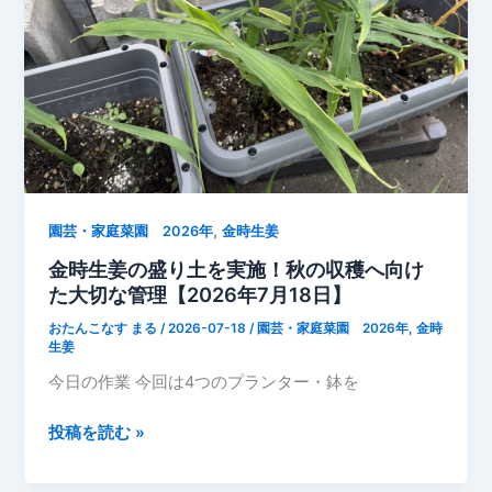
オ
ク
ラ
3
本
と
完
熟
ト
,
園芸・家庭菜園 2026年
金時生姜
マ
金時生姜の盛り土を実施！秋の収穫へ向け
ト
た大切な管理【2026年7月18日】
を
おたんこなす まる
/
2026-07-18
/
園芸・家庭菜園 2026年
,
金時
収
生姜
穫
今日の作業 今回は4つのプランター・鉢を
し
ま
金
投稿を読む »
し
時
た
生
【2026