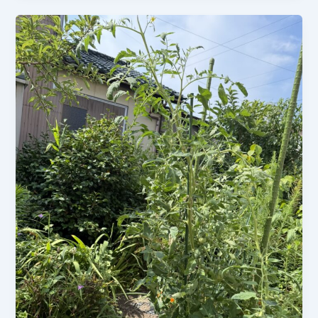
姜
年
の
7
盛
月】
り
土
を
実
施！
秋
の
収
穫
へ
向
け
た
大
切