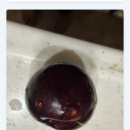
7
を
月
収
7
穫
日
し
今
ま
朝
し
の
た
収
【家
穫！
庭
家
菜
庭
園】
菜
園
の
夏
野
菜
を
実