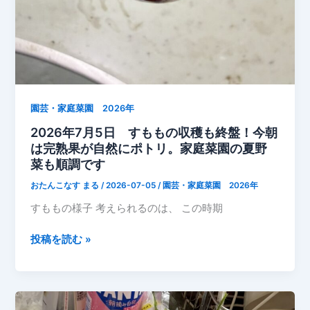
家
へ
お
す
そ
分
け
園芸・家庭菜園 2026年
【な
2026年7月5日 すももの収穫も終盤！今朝
す・
は完熟果が自然にポトリ。家庭菜園の夏野
ト
菜も順調です
マ
おたんこなす まる
/
2026-07-05
/
園芸・家庭菜園 2026年
ト・
すももの様子 考えられるのは、 この時期
き
ゅ
2026
投稿を読む »
う
年
り・
7
オ
月
ク
5
ラ】