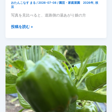
おたんこなす まる
/
2026-07-08
/
園芸・家庭菜園 2026年
,
枝
豆
写真を見比べると、道路側の湯あがり娘の方
同
投稿を読む »
じ
『湯
あ
が
り
娘』
で
も
こ
ん
な
に
違
う！