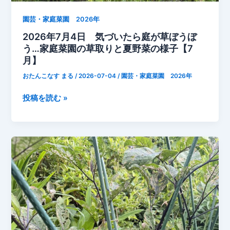
園
を
園芸・家庭菜園 2026年
一
2026年7月4日 気づいたら庭が草ぼうぼ
日
う…家庭菜園の草取りと夏野菜の様子【7
し
月】
っ
おたんこなす まる
/
2026-07-04
/
園芸・家庭菜園 2026年
か
り
2026
投稿を読む »
管
年
理
7
し
月
ま
4
し
日
た」
気
づ
い
た
ら