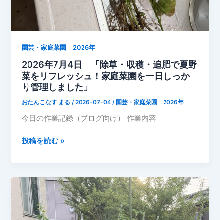
然
に
ポ
ト
リ。
園芸・家庭菜園 2026年
家
2026年7月4日 「除草・収穫・追肥で夏野
庭
菜をリフレッシュ！家庭菜園を一日しっか
菜
り管理しました」
園
おたんこなす まる
/
2026-07-04
/
園芸・家庭菜園 2026年
の
今日の作業記録（ブログ向け） 作業内容
夏
野
2026
投稿を読む »
菜
年
も
7
順
月
調
4
で
日
す
「除