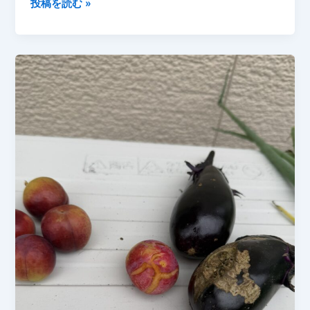
【家
投稿を読む »
実
庭
を
菜
つ
園】
け、
2026
ね
年
ぎ
6
は
月
元
28
気
日
に
ト
成
マ
長
ト
中！
初
収
穫！
収
穫
時