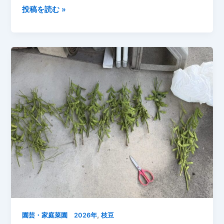
今
投稿を読む »
日
の
家
庭
菜
園
収
穫
｜
き
ゅ
う
り・
ピ
ー
マ
ン・
,
園芸・家庭菜園 2026年
枝豆