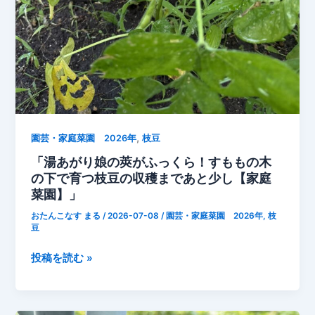
け
収
穫
で
き
る
家
庭
,
菜
園芸・家庭菜園 2026年
枝豆
園
「湯あがり娘の莢がふっくら！すももの木
の
の下で育つ枝豆の収穫まであと少し【家庭
強
菜園】」
い
おたんこなす まる
/
2026-07-08
/
園芸・家庭菜園 2026年
,
枝
味
豆
方
「湯
投稿を読む »
あ
が
り