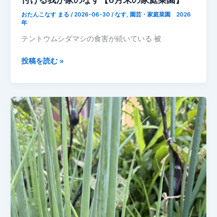
の
おたんこなす まる
/
2026-06-30
/
なす
,
園芸・家庭菜園 2026
様
年
子
テントウムシダマシの食害が続いている 被
【7
月】
テ
投稿を読む »
ン
ト
ウ
ム
シ
ダ
マ
シ
と
の
戦
い…
そ