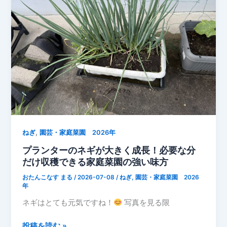
近
緑
【家
の
庭
実
菜
が
園】
ど
ん
ど
ん
大
き
く
,
ねぎ
園芸・家庭菜園 2026年
成
プランターのネギが大きく成長！必要な分
長
だけ収穫できる家庭菜園の強い味方
中
おたんこなす まる
/
2026-07-08
/
ねぎ
,
園芸・家庭菜園 2026
【家
年
庭
ネギはとても元気ですね！
写真を見る限
菜
園
プ
投稿を読む »