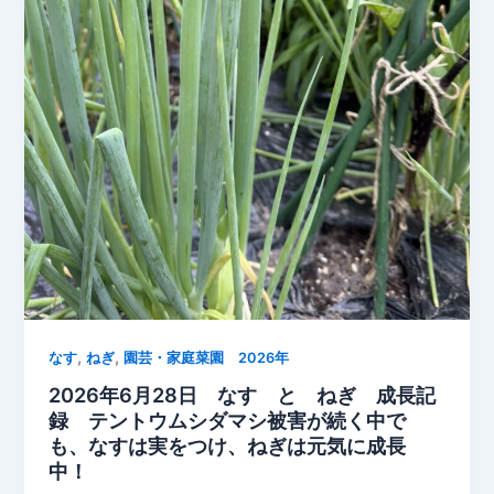
れ
で
も
実
を
付
け
る
我
が
家
の
な
,
,
す
なす
ねぎ
園芸・家庭菜園 2026年
【6
2026年6月28日 なす と ねぎ 成長記
月
録 テントウムシダマシ被害が続く中で
末
も、なすは実をつけ、ねぎは元気に成長
の
中！
家