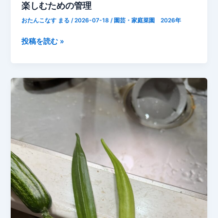
楽しむための管理
ま
と
おたんこなす まる
/
2026-07-18
/
園芸・家庭菜園 2026年
支
柱
家
投稿を読む »
追
庭
加
菜
成
園
長
の
点
夏
止
野
め
菜
る
5
種
類
に
追
肥！
収
穫