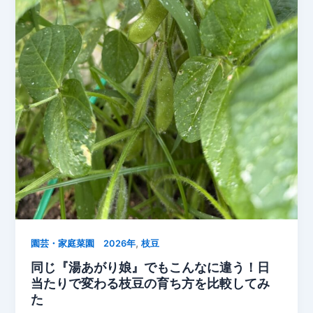
園
で
今
年
一
番
の
枝
豆
収
穫
【2026
年
7
,
月・
園芸・家庭菜園 2026年
枝豆
富
同じ『湯あがり娘』でもこんなに違う！日
山】
当たりで変わる枝豆の育ち方を比較してみ
た