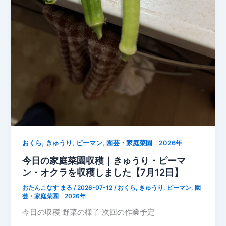
を
長
く
楽
し
む
た
め
の
管
理
,
,
,
おくら
きゅうり
ピーマン
園芸・家庭菜園 2026年
今日の家庭菜園収穫｜きゅうり・ピーマ
ン・オクラを収穫しました【7月12日】
おたんこなす まる
/
2026-07-12
/
おくら
,
きゅうり
,
ピーマン
,
園
芸・家庭菜園 2026年
今日の収穫 野菜の様子 次回の作業予定