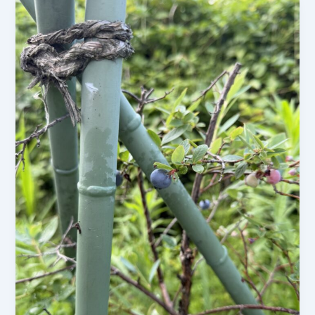
娘
の
莢
が
ふ
っ
く
ら！
す
も
も
の
木
の
下
で
育
つ
枝