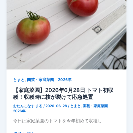
ン
ト
ウ
ム
シ
ダ
マ
シ
被
害
が
,
続
とまと
園芸・家庭菜園 2026年
く
【家庭菜園】2026年6月28日 トマト初収
中
穫！収穫時に枝が裂けて応急処置
で
おたんこなす まる
/
2026-06-28
/
とまと
,
園芸・家庭菜園
も、
2026年
な
今日は家庭菜園のトマトを今年初めて収穫し
す
は