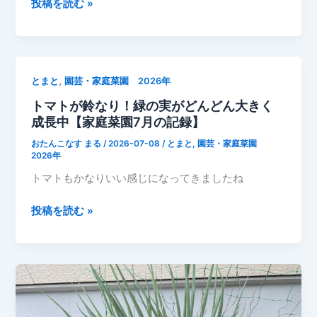
て
ピ
投稿を読む »
み
ー
た
マ
ン
が
,
とまと
園芸・家庭菜園 2026年
ツ
トマトが鈴なり！緑の実がどんどん大きく
ヤ
成長中【家庭菜園7月の記録】
ツ
ヤ
おたんこなす まる
/
2026-07-08
/
とまと
,
園芸・家庭菜園
に
2026年
成
トマトもかなりいい感じになってきましたね
長！
今
ト
投稿を読む »
年
マ
初
ト
収
が
穫
鈴
も
な
間
り！