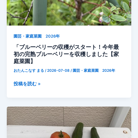
豆
の
収
穫
ま
園芸・家庭菜園 2026年
で
「ブルーベリーの収穫がスタート！今年最
あ
初の完熟ブルーベリーを収穫しました【家
と
庭菜園】
少
おたんこなす まる
/
2026-07-08
/
園芸・家庭菜園 2026年
し
【家
「ブ
投稿を読む »
庭
ル
菜
ー
園】」
ベ
リ
ー
の
収