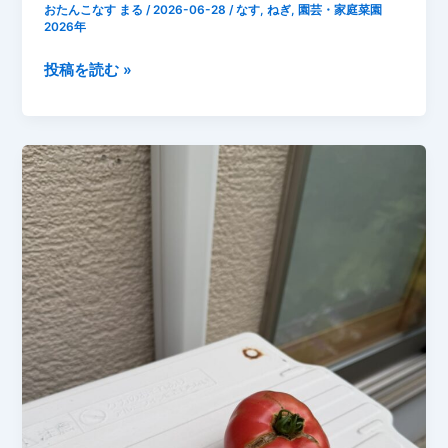
おたんこなす まる
/
2026-06-28
/
なす
,
ねぎ
,
園芸・家庭菜園
庭
2026年
菜
園】
2026
投稿を読む »
年
6
月
28
日
な
す
と
ね
ぎ
成
長
記
録
テ