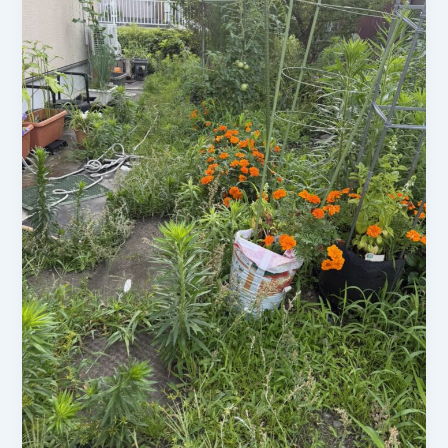
草・
収
穫・
追
肥
で
夏
野
菜
を
リ
フ
レ
ッ
シ
ュ！
家
庭
菜