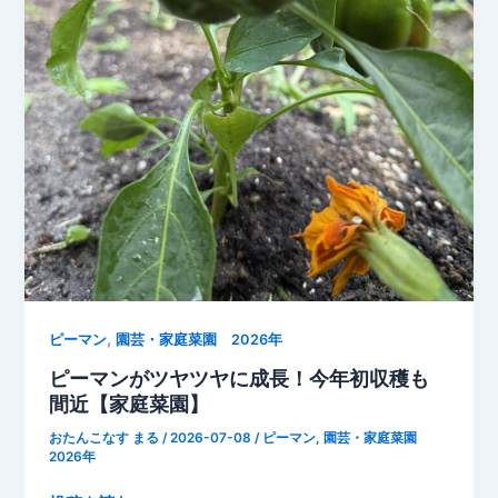
日
当
た
り
で
変
わ
る
枝
豆
の
育
,
ち
ピーマン
園芸・家庭菜園 2026年
方
ピーマンがツヤツヤに成長！今年初収穫も
を
間近【家庭菜園】
比
おたんこなす まる
/
2026-07-08
/
ピーマン
,
園芸・家庭菜園
較
2026年
し