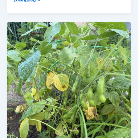
7
ラ
月
ン
の
タ
記
ー
録】
の
ネ
ギ
が
大
き
く
成
長！
必
要
な
分
だ