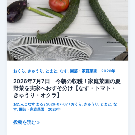
穫
が
ス
タ
ー
ト！
今
年
最
初
,
,
,
,
おくら
きゅうり
とまと
なす
園芸・家庭菜園 2026年
の
2026年7月7日 今朝の収穫！家庭菜園の夏
完
野菜を実家へおすそ分け【なす・トマト・
熟
きゅうり・オクラ】
ブ
おたんこなす まる
/
2026-07-07
/
おくら
,
きゅうり
,
とまと
,
な
ル
す
,
園芸・家庭菜園 2026年
ー
ベ
2026
投稿を読む »
リ
年
ー