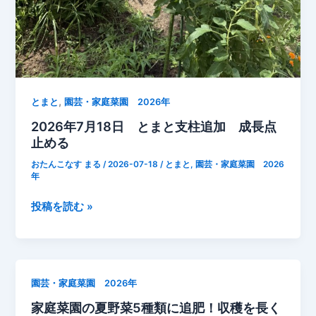
な
管
理
【2026
年
7
,
月
とまと
園芸・家庭菜園 2026年
18
2026年7月18日 とまと支柱追加 成長点
日】
止める
おたんこなす まる
/
2026-07-18
/
とまと
,
園芸・家庭菜園 2026
年
2026
投稿を読む »
年
7
月
18
園芸・家庭菜園 2026年
日
家庭菜園の夏野菜5種類に追肥！収穫を長く
と