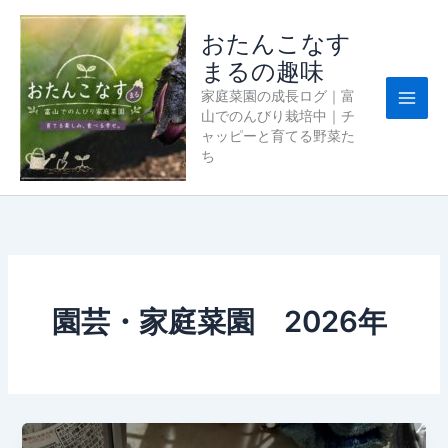
内
容
おたんこなす
を
まるの趣味
ス
家庭菜園の成長ログ｜富
キ
山でのんびり栽培中｜チ
ッ
ャッピーと育てる野菜た
プ
ち
園芸・家庭菜園 2026年