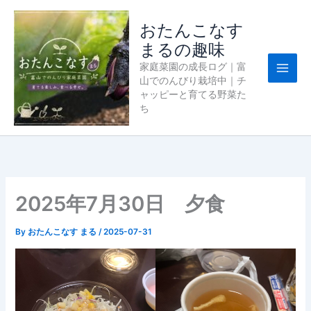
内
容
おたんこなす
を
まるの趣味
ス
家庭菜園の成長ログ｜富
キ
山でのんびり栽培中｜チ
ッ
ャッピーと育てる野菜た
プ
ち
2025年7月30日 夕食
By
おたんこなす まる
/
2025-07-31