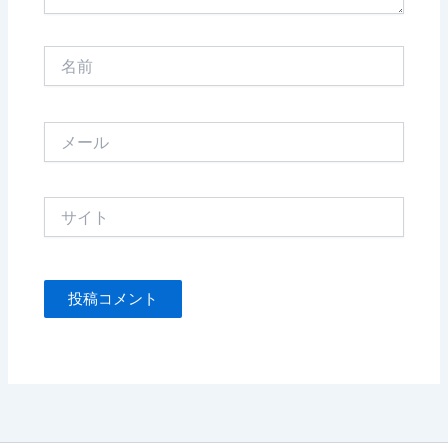
名
前
メ
ー
ル
サ
イ
ト