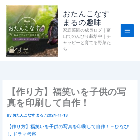
内
容
おたんこなす
を
まるの趣味
ス
家庭菜園の成長ログ｜富
キ
山でのんびり栽培中｜チ
ッ
ャッピーと育てる野菜た
プ
ち
【作り方】福笑いを子供の写
真を印刷して自作！
By
おたんこなす まる
/
2024-11-13
【作り方】福笑いを子供の写真を印刷して自作！ – ひなぴ
し ドラマ考察