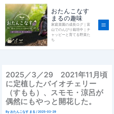
内
容
おたんこなす
を
まるの趣味
ス
家庭菜園の成長ログ｜富
キ
山でのんびり栽培中｜チ
ッ
ャッピーと育てる野菜た
プ
ち
2025／3／29 2021年11月頃
に定植したバイオチェリー
（すもも）、スモモ・涼呂が
偶然にもやっと開花した。
By
おたんこなす まる
/
2025-03-29