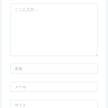
こ
こ
に
入
力…
名
前
メ
ー
ル
サ
イ