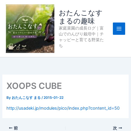
内
容
おたんこなす
を
まるの趣味
ス
家庭菜園の成長ログ｜富
キ
山でのんびり栽培中｜チ
ッ
ャッピーと育てる野菜た
プ
ち
XOOPS CUBE
By
おたんこなす まる
/
2015-01-22
http://usadeki.jp/modules/pico/index.php?content_id=50
前
次