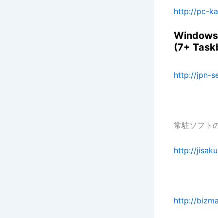
http://pc-k
Windo
(7+ Ta
http://jpn-
常駐ソフト
http://jisa
http://bizm