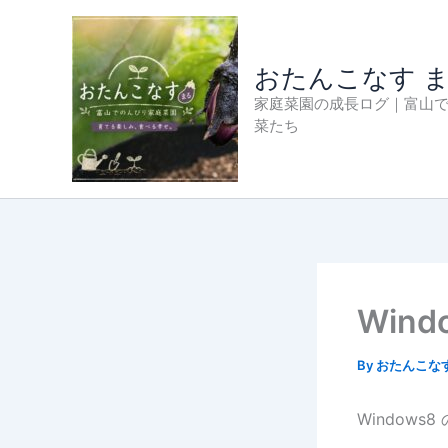
内
容
を
おたんこなす 
ス
家庭菜園の成長ログ｜富山
キ
菜たち
ッ
プ
Win
By
おたんこな
Windows