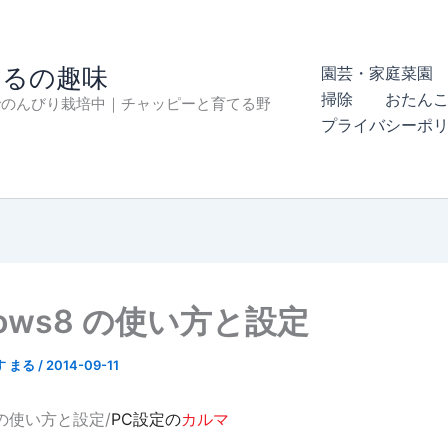
まるの趣味
園芸・家庭菜園 
掃除
おたん
でのんびり栽培中｜チャッピーと育てる野
プライバシーポ
dows8 の使い方と設定
す まる
/
2014-09-11
8 の使い方と設定/
PC設定の
カルマ