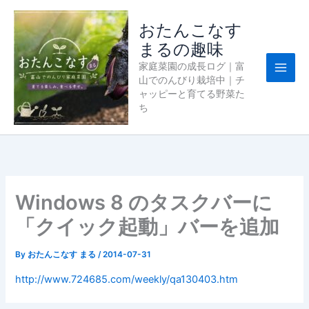
内
容
おたんこなす
を
まるの趣味
ス
家庭菜園の成長ログ｜富
キ
山でのんびり栽培中｜チ
ッ
ャッピーと育てる野菜た
プ
ち
Windows 8 のタスクバーに
「クイック起動」バーを追加
By
おたんこなす まる
/
2014-07-31
http://www.724685.com/weekly/qa130403.htm