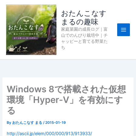
内
容
おたんこなす
を
まるの趣味
ス
家庭菜園の成長ログ｜富
キ
山でのんびり栽培中｜チ
ッ
ャッピーと育てる野菜た
プ
ち
Windows 8で搭載された仮想
環境「Hyper-V」を有効にす
る
By
おたんこなす まる
/
2015-01-19
http://ascii.jp/elem/000/000/913/913933/