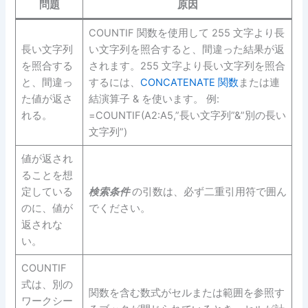
問題
原因
COUNTIF 関数を使用して 255 文字より長
長い文字列
い文字列を照合すると、間違った結果が返
を照合する
されます。255 文字より長い文字列を照合
と、間違っ
するには、
CONCATENATE 関数
または連
た値が返さ
結演算子 & を使います。 例:
れる。
=COUNTIF(A2:A5,”長い文字列”&”別の長い
文字列”)
値が返され
ることを想
定している
検索条件
の引数は、必ず二重引用符で囲ん
のに、値が
でください。
返されな
い。
COUNTIF
式は、別の
関数を含む数式がセルまたは範囲を参照す
ワークシー