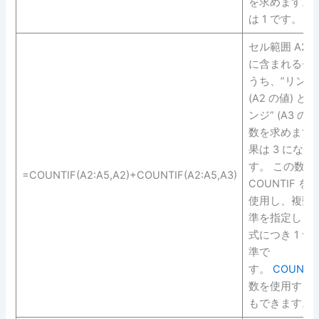
を求めます。 
は 1 です。
セル範囲 A2 ～
に含まれるセ
うち、”リンゴ
(A2 の値) と 
ンジ” (A3 の値
数を求めます。
果は 3 になり
す。 この数式
=COUNTIF(A2:A5,A2)+COUNTIF(A2:A5,A3)
COUNTIF を 2
使用し、複数
準を指定しま
式につき 1 つ
準で
す。
COUNTI
数を使用する
もできます。