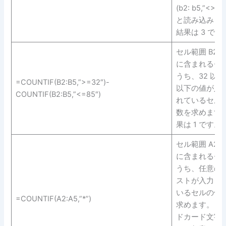
(b2: b5,”<> 75
と読み込みま
結果は 3 です
セル範囲 B2 ～
に含まれるセ
うち、32 以上 
=COUNTIF(B2:B5,”>=32″)-
以下の値が入
COUNTIF(B2:B5,”<=85″)
れているセル
数を求めます。
果は 1 です。
セル範囲 A2 ～
に含まれるセ
うち、任意の
ストが入力さ
いるセルの個
=COUNTIF(A2:A5,”*”)
求めます。 ワ
ドカード文字 (