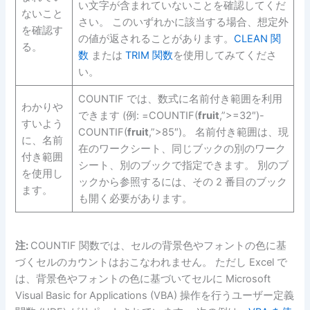
い文字が含まれていないことを確認してくだ
ないこと
さい。 このいずれかに該当する場合、想定外
を確認す
の値が返されることがあります。
CLEAN 関
る。
数
または
TRIM 関数
を使用してみてくださ
い。
COUNTIF では、数式に名前付き範囲を利用
わかりや
できます (例: =COUNTIF(
fruit
,”>=32″)-
すいよう
COUNTIF(
fruit
,”>85″)。 名前付き範囲は、現
に、名前
在のワークシート、同じブックの別のワーク
付き範囲
シート、別のブックで指定できます。 別のブ
を使用し
ックから参照するには、その 2 番目のブック
ます。
も開く必要があります。
注:
COUNTIF 関数では、セルの背景色やフォントの色に基
づくセルのカウントはおこなわれません。 ただし Excel で
は、背景色やフォントの色に基づいてセルに Microsoft
Visual Basic for Applications (VBA) 操作を行うユーザー定義