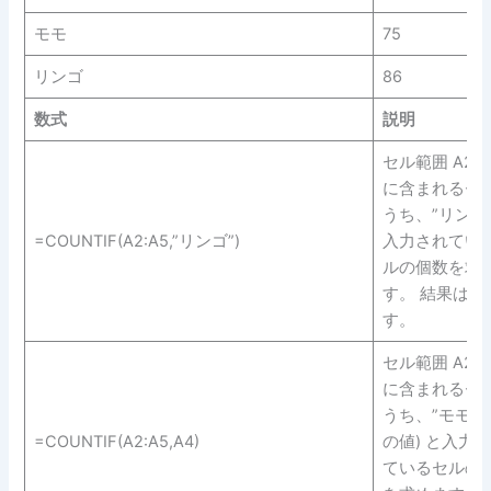
モモ
75
リンゴ
86
数式
説明
セル範囲 A2 ～
に含まれるセ
うち、”リンゴ”
=COUNTIF(A2:A5,”リンゴ”)
入力されてい
ルの個数を求
す。 結果は 2
す。
セル範囲 A2 ～
に含まれるセ
うち、”モモ” (
=COUNTIF(A2:A5,A4)
の値) と入力
ているセルの