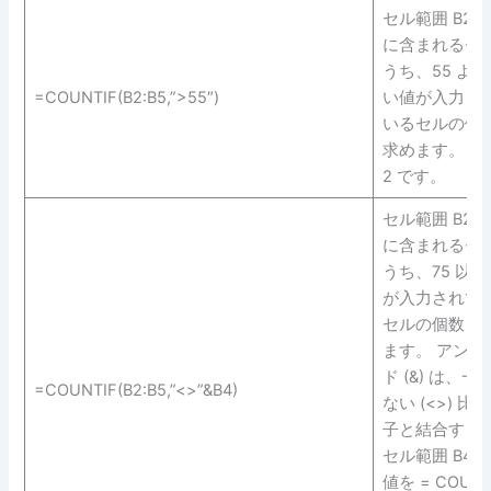
セル範囲 B2 ～
に含まれるセ
うち、55 よ
=COUNTIF(B2:B5,”>55″)
い値が入力さ
いるセルの個
求めます。 結
2 です。
セル範囲 B2 ～
に含まれるセ
うち、75 以
が入力されて
セルの個数を
ます。 アンパ
ド (&) は、一
=COUNTIF(B2:B5,”<>”&B4)
ない (<>) 比
子と結合する
セル範囲 B4 
値を = COUNT