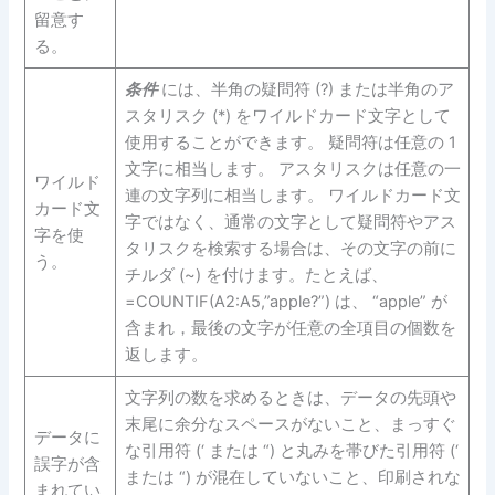
留意す
る。
条件
には、半角の疑問符 (?) または半角のア
スタリスク (*) をワイルドカード文字として
使用することができます。 疑問符は任意の 1
文字に相当します。 アスタリスクは任意の一
ワイルド
連の文字列に相当します。 ワイルドカード文
カード文
字ではなく、通常の文字として疑問符やアス
字を使
タリスクを検索する場合は、その文字の前に
う。
チルダ (~) を付けます。たとえば、
=COUNTIF(A2:A5,”apple?”) は、 “apple” が
含まれ，最後の文字が任意の全項目の個数を
返します。
文字列の数を求めるときは、データの先頭や
末尾に余分なスペースがないこと、まっすぐ
データに
な引用符 (‘ または “) と丸みを帯びた引用符 (‘
誤字が含
または “) が混在していないこと、印刷されな
まれてい