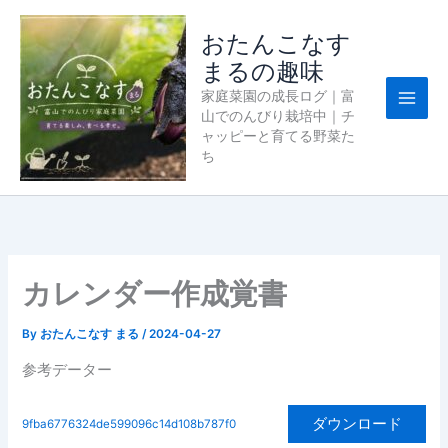
内
容
おたんこなす
を
まるの趣味
ス
家庭菜園の成長ログ｜富
キ
山でのんびり栽培中｜チ
ッ
ャッピーと育てる野菜た
プ
ち
カレンダー作成覚書
By
おたんこなす まる
/
2024-04-27
参考データー
ダウンロード
9fba6776324de599096c14d108b787f0