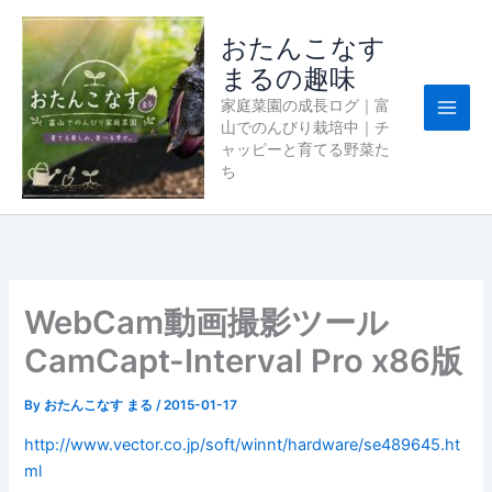
内
容
おたんこなす
を
まるの趣味
ス
家庭菜園の成長ログ｜富
キ
山でのんびり栽培中｜チ
ッ
ャッピーと育てる野菜た
プ
ち
WebCam動画撮影ツール
CamCapt-Interval Pro x86版
By
おたんこなす まる
/
2015-01-17
http://www.vector.co.jp/soft/winnt/hardware/se489645.ht
ml