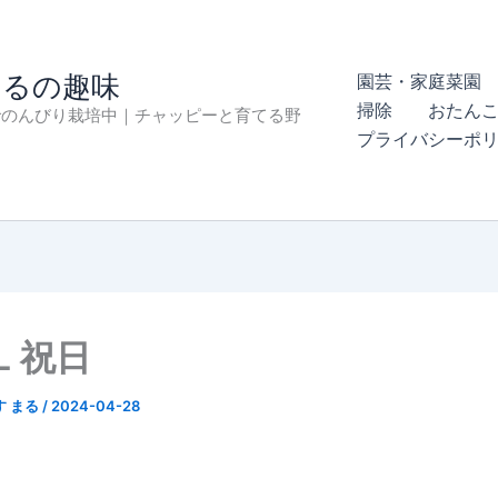
まるの趣味
園芸・家庭菜園 
掃除
おたん
でのんびり栽培中｜チャッピーと育てる野
プライバシーポ
L 祝日
す まる
/
2024-04-28