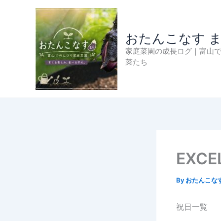
内
容
を
おたんこなす 
ス
家庭菜園の成長ログ｜富山
キ
菜たち
ッ
プ
EXCE
By
おたんこな
祝日一覧