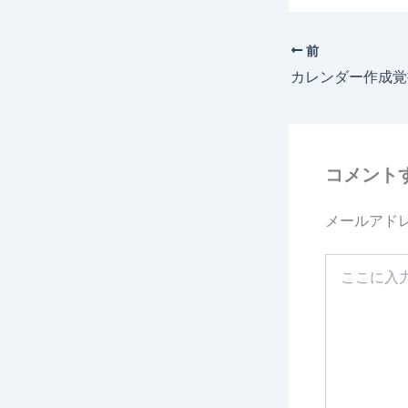
前
カレンダー作成覚
コメント
メールアド
こ
こ
に
入
力…