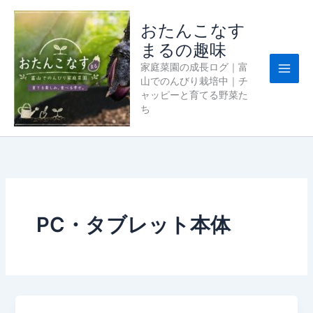
内
容
おたんこなす
を
まるの趣味
ス
家庭菜園の成長ログ｜富
キ
山でのんびり栽培中｜チ
ッ
ャッピーと育てる野菜た
プ
ち
PC・タブレット本体