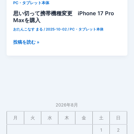
PC・タブレット本体
思い切って携帯機種変更 iPhone 17 Pro
Maxを購入
おたんこなす まる
/
2025-10-02
/
PC・タブレット本体
思
投稿を読む »
い
切
っ
て
携
帯
機
種
2026年8月
変
更
月
火
水
木
金
土
日
iPhone
17
1
2