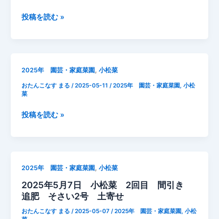
回
目
2025
投稿を読む »
小
年
松
5
菜
月
発
11
,
2025年 園芸・家庭菜園
小松菜
芽
日
おたんこなす まる
/
2025-05-11
/
2025年 園芸・家庭菜園
,
小松
小
菜
松
菜
2025
投稿を読む »
成
年
長
5
記
月
録
11
,
2025年 園芸・家庭菜園
小松菜
日
2025年5月7日 小松菜 2回目 間引き
小
追肥 そさい2号 土寄せ
松
菜
おたんこなす まる
/
2025-05-07
/
2025年 園芸・家庭菜園
,
小松