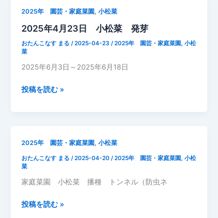
25
,
2025年 園芸・家庭菜園
小松菜
日
2025年4月23日 小松菜 発芽
小
松
おたんこなす まる
/
2025-04-23
/
2025年 園芸・家庭菜園
,
小松
菜
菜
成
2025年6月3日～2025年6月18日
長
記
2025
投稿を読む »
録
年
4
月
23
,
2025年 園芸・家庭菜園
小松菜
日
おたんこなす まる
/
2025-04-20
/
2025年 園芸・家庭菜園
,
小松
小
菜
松
家庭菜園 小松菜 播種 トンネル（防虫ネ
菜
発
2025
投稿を読む »
芽
年