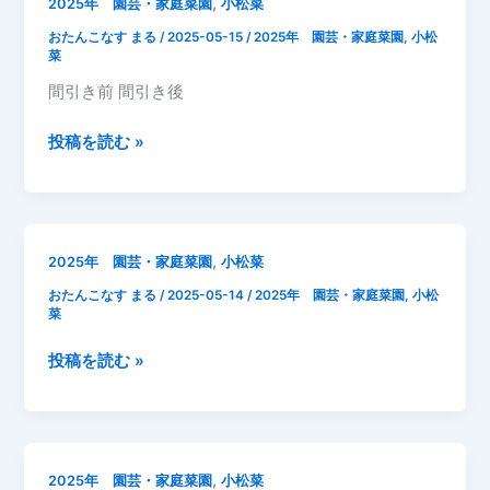
,
2025年 園芸・家庭菜園
小松菜
日
おたんこなす まる
/
2025-05-15
/
2025年 園芸・家庭菜園
,
小松
レ
菜
タ
間引き前 間引き後
ス
成
2025
投稿を読む »
長
年
記
5
録
月
15
,
2025年 園芸・家庭菜園
小松菜
日
おたんこなす まる
/
2025-05-14
/
2025年 園芸・家庭菜園
,
小松
第
菜
2
段
2025
投稿を読む »
小
年
松
5
菜
月
1
14
,
2025年 園芸・家庭菜園
小松菜
回