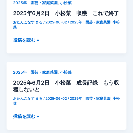
,
2025年 園芸・家庭菜園
小松菜
2025年6月2日 小松菜 収穫 これで終了
おたんこなす まる
/
2025-06-02
/
2025年 園芸・家庭菜園
,
小松
菜
2025
投稿を読む »
年
6
月
2
,
2025年 園芸・家庭菜園
小松菜
日
2025年6月2日 小松菜 成長記録 もう収
小
穫しないと
松
菜
おたんこなす まる
/
2025-06-02
/
2025年 園芸・家庭菜園
,
小松
収
菜
穫
2025
投稿を読む »
こ
年
れ
6
で