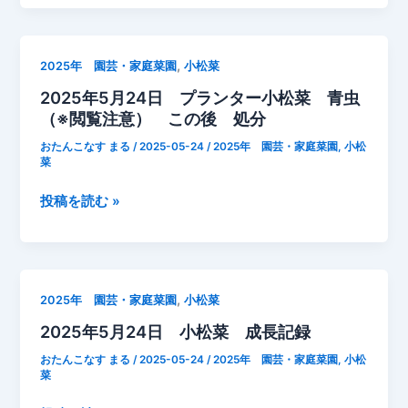
5
録
月
26
,
2025年 園芸・家庭菜園
小松菜
日
2025年5月24日 プランター小松菜 青虫
小
（※閲覧注意） この後 処分
松
菜
おたんこなす まる
/
2025-05-24
/
2025年 園芸・家庭菜園
,
小松
成
菜
長
2025
投稿を読む »
記
年
録
5
月
24
,
2025年 園芸・家庭菜園
小松菜
日
2025年5月24日 小松菜 成長記録
プ
ラ
おたんこなす まる
/
2025-05-24
/
2025年 園芸・家庭菜園
,
小松
ン
菜
タ