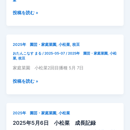
成
菜
長
2025
投稿を読む »
記
年
録
5
月
7
,
,
2025年 園芸・家庭菜園
小松菜
枝豆
日
おたんこなす まる
/
2025-05-07
/
2025年 園芸・家庭菜園
,
小松
小
菜
,
枝豆
松
家庭菜園 小松菜2回目播種 5月 7日
菜
2
2025
投稿を読む »
回
年
目
5
間
月
引
7
き
,
2025年 園芸・家庭菜園
小松菜
日
追
2025年5月6日 小松菜 成長記録
肥