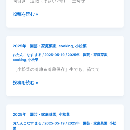
間引き 追肥（そさい2号） 土寄せ
菜
成
2025
投稿を読む »
長
年
記
5
録
月
20
,
,
2025年 園芸・家庭菜園
cooking
小松菜
日
おたんこなす まる
/
2025-05-19
/
2025年 園芸・家庭菜園
,
小
cooking
,
小松菜
松
［小松菜の冷凍＆冷蔵保存］生でも、茹でて
菜
一
［小
投稿を読む »
部
松
収
菜
穫
の
第
冷
2
,
2025年 園芸・家庭菜園
小松菜
凍
弾
おたんこなす まる
/
2025-05-19
/
2025年 園芸・家庭菜園
,
小松
＆
2
菜