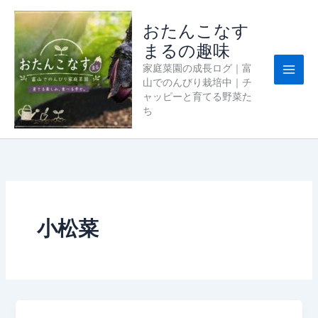
内
容
おたんこなす
を
まるの趣味
ス
家庭菜園の成長ログ｜富
キ
山でのんびり栽培中｜チ
ッ
ャッピーと育てる野菜た
プ
ち
小松菜