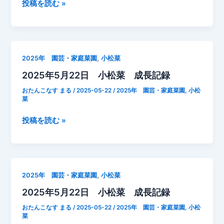
2025
投稿を読む »
ー
年
小
5
松
月
菜
24
青
,
2025年 園芸・家庭菜園
小松菜
日
虫
2025年5月22日 小松菜 成長記録
小
（※
松
閲
おたんこなす まる
/
2025-05-22
/
2025年 園芸・家庭菜園
,
小松
菜
菜
覧
成
注
2025
投稿を読む »
長
意）
年
記
こ
5
録
の
月
後
22
処
,
2025年 園芸・家庭菜園
小松菜
日
分
2025年5月22日 小松菜 成長記録
小
松
おたんこなす まる
/
2025-05-22
/
2025年 園芸・家庭菜園
,
小松
菜
菜