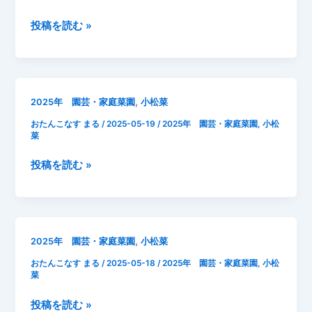
冷
回
蔵
目
2025
投稿を読む »
保
間
年
存］
引
5
生
き
月
で
19
,
2025年 園芸・家庭菜園
小松菜
も、
日
茹
おたんこなす まる
/
2025-05-19
/
2025年 園芸・家庭菜園
,
小松
レ
で
菜
タ
て
ス
2025
投稿を読む »
も
成
年
冷
長
5
凍
記
月
な
録
19
ら
,
2025年 園芸・家庭菜園
小松菜
日
1
おたんこなす まる
/
2025-05-18
/
2025年 園芸・家庭菜園
,
小松
小
カ
菜
松
月
菜
も
2025
投稿を読む »