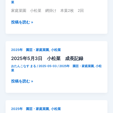
菜
松
家庭菜園 小松菜 網掛け 本葉2枚 2回
菜
成
2025
投稿を読む »
長
年
記
5
録
月
6
,
2025年 園芸・家庭菜園
小松菜
日
2025年5月3日 小松菜 成長記録
おたんこなす まる
/
2025-05-03
/
2025年 園芸・家庭菜園
,
小松
菜
2025
投稿を読む »
年
5
月
3
,
2025年 園芸・家庭菜園
小松菜
日