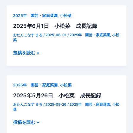
月
終
2
了
,
2025年 園芸・家庭菜園
小松菜
日
2025年6月1日 小松菜 成長記録
小
松
おたんこなす まる
/
2025-06-01
/
2025年 園芸・家庭菜園
,
小松
菜
菜
成
2025
投稿を読む »
長
年
記
6
録
月
も
1
う
,
2025年 園芸・家庭菜園
小松菜
日
収
2025年5月26日 小松菜 成長記録
小
穫
松
し
おたんこなす まる
/
2025-05-26
/
2025年 園芸・家庭菜園
,
小松
菜
菜
な
成
い
2025
投稿を読む »
長
と
年
記