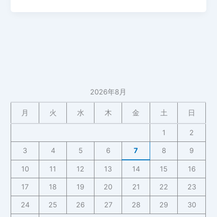
年
4
月
19
日
家
庭
菜
2026年8月
園
播
月
火
水
木
金
土
日
種
（朝
1
2
顔、
3
4
5
6
7
8
9
小
松
10
11
12
13
14
15
16
菜、
17
18
19
20
21
22
23
ひ
ま
24
25
26
27
28
29
30
わ