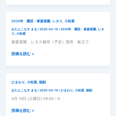
4
月
20
,
,
2025年 園芸・家庭菜園
レタス
小松菜
日
おたんこなす まる
/
2025-04-19
/
2025年 園芸・家庭菜園
,
レタ
ス
,
小松菜
家庭菜園 レタス栽培（予定）箇所 畝立て
2025
投稿を読む »
年
4
月
19
,
,
ひまわり
小松菜
朝顔
日
おたんこなす まる
/
2025-04-19
/
ひまわり
,
小松菜
,
朝顔
4月 19日 (土曜日)⋅09:00～0
2025
投稿を読む »