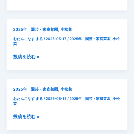
成
つ
年
長
5
記
月
録
18
,
2025年 園芸・家庭菜園
小松菜
プ
日
ラ
おたんこなす まる
/
2025-05-17
/
2025年 園芸・家庭菜園
,
小松
小
ン
菜
松
タ
菜
2025
投稿を読む »
ー
間
年
虫
引
5
食
き
月
い
収
17
,
2025年 園芸・家庭菜園
小松菜
穫
日
おたんこなす まる
/
2025-05-15
/
2025年 園芸・家庭菜園
,
小松
小
菜
松
菜
2025
投稿を読む »
成
年
長
5