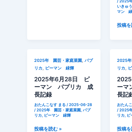
プ
て
/
202
年
いきゅ
ラ
と
7
マン 
ン
摘
月
タ
心・
2025
投稿を
8
ー
摘
年
日
で
果！
7
ピ
は
月
ー
育
6
マ
,
2025年 園芸・家庭菜園
パプ
2025
ち
日
ン
,
,
リカ
ピーマン 緑輝
リカ
ま
熱
尻
せ
中
2025年6月28日 ピ
202
腐
ん
症
ーマン パプリカ 成
ーマ
れ？
【育
対
長記録
長記
パ
て
策
プ
おたんこなす まる
/
2025-06-28
おたんこ
方】
で
/
2025年 園芸・家庭菜園
,
パプ
/
202
リ
リカ
,
ピーマン 緑輝
リカ
,
ピ
腐
カ
葉
成
2025
2025
投稿を読む »
投稿を