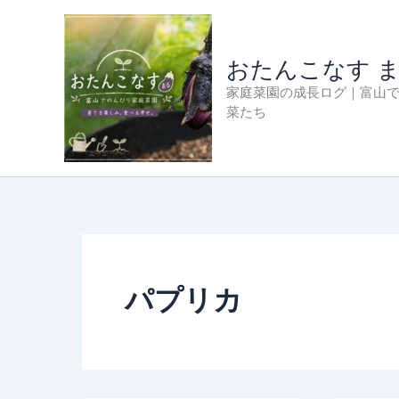
内
容
を
おたんこなす 
ス
家庭菜園の成長ログ｜富山
キ
菜たち
ッ
プ
パプリカ