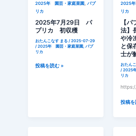
プ
す
,
2025年 園芸・家庭菜園
パプ
2025
リ
パ
リカ
リカ
カ
プ
2025年7月29日 パ
【パ
ピ
リ
プリカ 初収穫
法】
ー
カ
や冷
マ
収
おたんこなす まる
/
2025-07-29
と保
/
2025年 園芸・家庭菜園
,
パプ
ン
穫
リカ
士が
収
追
穫
肥
おたんこ
2025
投稿を読む »
/
202
そ
年
リカ
さ
7
https:/
い
月
2
29
【パ
投稿を
号
日
プ
パ
リ
プ
カ
リ
の