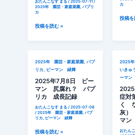
おたんこなす まる
/
2025-07-11
/
カ
記
記
2025年 園芸・家庭菜園
,
パプリ
カ
録
録
【家
投稿を
【パ
庭
投稿を読む »
プ
菜
リ
園
カ】
チ
正
ェ
,
2025年 園芸・家庭菜園
パプ
2025
し
ッ
,
リカ
ピーマン 緑輝
いきゅ
い
ク】
ーマン
剪
パ
2025年7月8日 ピー
定
プ
マン 尻腐れ？ パプ
202
を
リ
リカ 成長記録
症対
し
カ
く 
おたんこなす まる
/
2025-07-08
な
の
灰）
/
2025年 園芸・家庭菜園
,
パプ
リカ
,
ピーマン 緑輝
い
仕
マン
と
立
おたんこ
2025
投稿を読む »