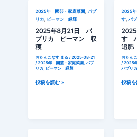
,
2025年 園芸・家庭菜園
パプ
2025
,
,
リカ
ピーマン 緑輝
す
パ
2025年8月21日 パ
202
プリカ ピーマン 収
す 
穫
追肥
おたんこなす まる
/
2025-08-21
おたんこ
/
2025年 園芸・家庭菜園
,
パプ
/
202
リカ
,
ピーマン 緑輝
パプリ
2025
2025
投稿を読む »
投稿を
年
年
8
8
月
月
21
16
日
日
パ
な