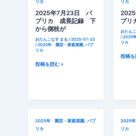
リカ
リカ
カ
の
て
に
や
方
2025年7月23日 パ
202
い
り
〜
プリカ 成長記録 下
プリ
た
方
収
から側枝が
おたんこ
カ
と
穫
/
202
おたんこなす まる
/
2025-07-23
メ
リカ
保
時
/
2025年 園芸・家庭菜園
,
パプ
ム
リカ
存
期
2025
投稿を
シ
期
や
2025
年
投稿を読む »
駆
間
タ
年
7
除
を
イ
7
月
の
管
ミ
月
22
為
理
ン
23
日
に
栄
グ
日
パ
「植
養
と
パ
プ
物
士
保
プ
リ
つ
,
2025年 園芸・家庭菜園
パプ
2025
が
存
リ
カ
よ
リカ
リカ
解
方
カ
成