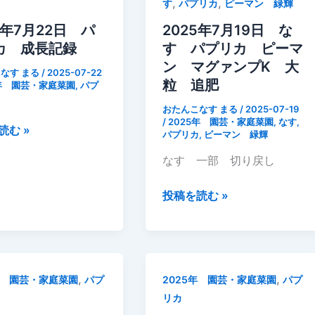
,
,
す
パプリカ
ピーマン 緑輝
パ
プ
5年7月22日 パ
2025年7月19日 な
リ
カ 成長記録
す パプリカ ピーマ
カ
ン マグァンプK 大
なす まる
/
2025-07-22
に
粒 追肥
5年 園芸・家庭菜園
,
パプ
害
おたんこなす まる
/
2025-07-19
虫
/
2025年 園芸・家庭菜園
,
なす
,
読む »
パプリカ
,
ピーマン 緑輝
ホ
オ
なす 一部 切り戻し
ズ
キ
2025
投稿を読む »
カ
年
メ
7
ム
月
シ
19
,
,
年 園芸・家庭菜園
パプ
2025年 園芸・家庭菜園
パプ
日
リカ
な