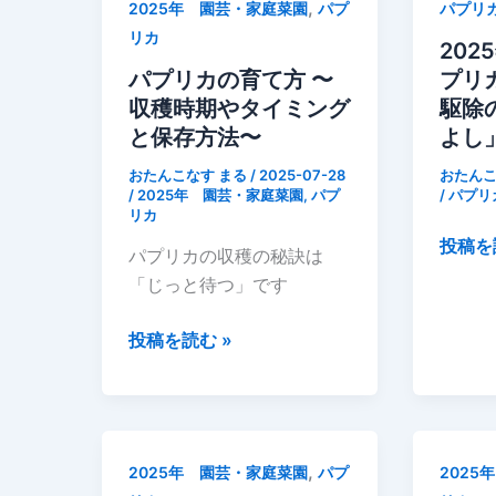
カ
,
2025年 園芸・家庭菜園
パプ
パプリ
保
初
リカ
存
202
収
方
パプリカの育て方 〜
プリ
穫
法】
収穫時期やタイミング
駆除
長
と保存方法〜
よし
持
おたんこなす まる
/
2025-07-28
おたんこ
ち
/
2025年 園芸・家庭菜園
,
パプ
/
パプリ
リカ
さ
2025
投稿を
せ
パプリカの収穫の秘訣は
年
る
「じっと待つ」です
7
コ
月
ツ
パ
投稿を読む »
27
や
プ
日
冷
リ
パ
凍・
カ
プ
冷
の
,
2025年 園芸・家庭菜園
パプ
2025
リ
蔵
育