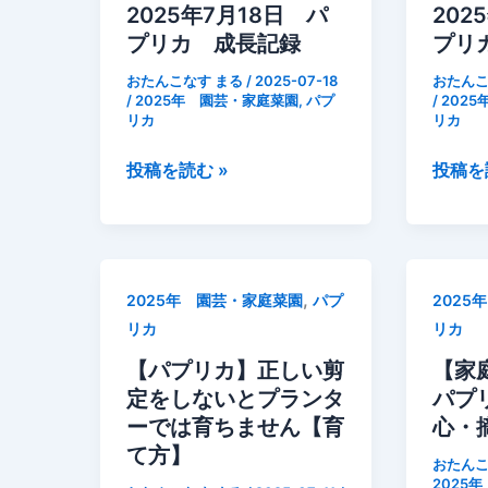
し」
説
法〜
2025年7月18日 パ
202
成
長
を
し
プリカ 成長記録
プリ
長
記
散
ま
記
録
おたんこなす まる
/
2025-07-18
おたんこ
布
す
/
2025年 園芸・家庭菜園
,
パプ
/
202
録
リカ
リカ
下
か
2025
2025
投稿を読む »
投稿を
ら
年
年
側
7
7
枝
月
月
が
18
16
,
2025年 園芸・家庭菜園
パプ
2025
日
日
リカ
リカ
パ
パ
プ
プ
【パプリカ】正しい剪
【家
リ
リ
定をしないとプランタ
パプ
カ
カ
ーでは育ちません【育
心・
成
成
て方】
おたんこ
長
長
2025