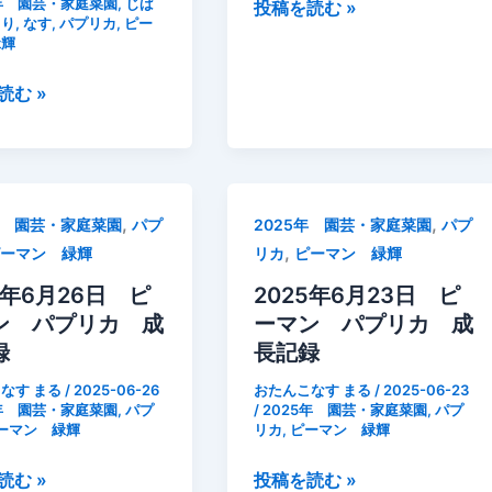
枝
5年 園芸・家庭菜園
,
じば
2025
投稿を読む »
うり
,
なす
,
パプリカ
,
ピー
摘
年
緑輝
果
6
摘
月
読む »
芯
28
必
日
要
庭
の
,
,
年 園芸・家庭菜園
パプ
2025年 園芸・家庭菜園
パプ
除
,
ピーマン 緑輝
リカ
ピーマン 緑輝
草
5年6月26日 ピ
2025年6月23日 ピ
ン パプリカ 成
ーマン パプリカ 成
録
長記録
なす まる
/
2025-06-26
おたんこなす まる
/
2025-06-23
5年 園芸・家庭菜園
,
パプ
/
2025年 園芸・家庭菜園
,
パプ
ーマン 緑輝
リカ
,
ピーマン 緑輝
2025
読む »
投稿を読む »