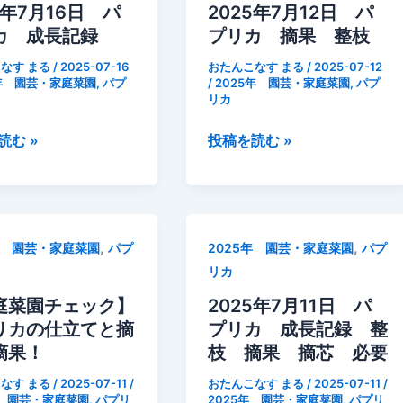
す
5年7月16日 パ
2025年7月12日 パ
パ
カ 成長記録
プリカ 摘果 整枝
プ
なす まる
/
2025-07-16
おたんこなす まる
/
2025-07-12
リ
5年 園芸・家庭菜園
,
パプ
/
2025年 園芸・家庭菜園
,
パプ
リカ
カ
ピ
2025
読む »
投稿を読む »
ー
年
マ
7
ン
月
マ
12
グ
,
,
年 園芸・家庭菜園
パプ
2025年 園芸・家庭菜園
パプ
日
ァ
リカ
パ
ン
プ
庭菜園チェック】
2025年7月11日 パ
プ
リ
リカの仕立てと摘
プリカ 成長記録 整
K
カ
摘果！
枝 摘果 摘芯 必要
大
摘
粒
なす まる
/
2025-07-11
/
おたんこなす まる
/
2025-07-11
/
果
年 園芸・家庭菜園
,
パプリ
2025年 園芸・家庭菜園
,
パプリ