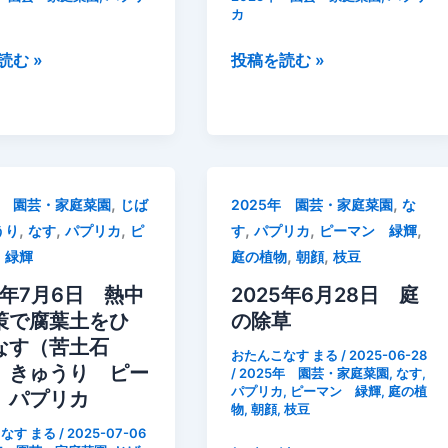
追
カ
整
肥
枝
2025
読む »
投稿を読む »
年
7
月
11
日
,
,
年 園芸・家庭菜園
じば
2025年 園芸・家庭菜園
な
パ
,
,
,
,
,
,
うり
なす
パプリカ
ピ
す
パプリカ
ピーマン 緑輝
プ
,
,
 緑輝
庭の植物
朝顔
枝豆
リ
カ
5年7月6日 熱中
2025年6月28日 庭
成
策で腐葉土をひ
の除草
長
なす（苦土石
おたんこなす まる
/
2025-06-28
記
 きゅうり ピー
/
2025年 園芸・家庭菜園
,
なす
,
パプリカ
,
ピーマン 緑輝
,
庭の植
録
 パプリカ
物
,
朝顔
,
枝豆
整
なす まる
/
2025-07-06