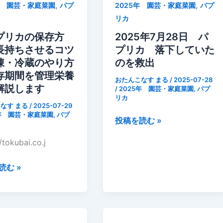
,
,
年 園芸・家庭菜園
パプ
2025年 園芸・家庭菜園
パプ
日
リカ
パ
プ
プリカの保存方
2025年7月28日 パ
リ
長持ちさせるコツ
プリカ 落下していた
カ
凍・冷蔵のやり方
のを救出
ピ
存期間を管理栄養
おたんこなす まる
/
2025-07-28
ー
解説します
/
2025年 園芸・家庭菜園
,
パプ
リカ
マ
なす まる
/
2025-07-29
ン
5年 園芸・家庭菜園
,
パプ
2025
投稿を読む »
金
年
時
/tokubai.co.j
7
シ
月
ョ
読む »
28
ウ
日
ガ
パ
追
プ
肥