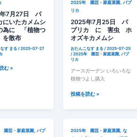
リ
,
カ
2025年 園芸・家庭菜園
パプ
そ
カ
リカ
さ
5年7月27日 パ
落
い
カにいたカメムシ
2025年7月25日 パ
下
2
の為に 「植物つ
プリカ に 害虫 ホ
し
号
」を散布
オズキカメムシ
て
い
なす まる
/
2025-07-27
おたんこなす まる
/
2025-07-25
カ
/
2025年 園芸・家庭菜園
,
パプ
た
リカ
の
読む »
アースガーデン いろいろな
を
植物つよし購入
救
出
2025
投稿を読む »
年
7
月
25
,
,
年 園芸・家庭菜園
パプ
2025年 園芸・家庭菜園
な
日