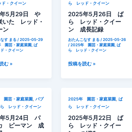
ッド・クイーン
ら レッド・クイーン
ら
の
5年5月29日 や
2025年5月26日 ば
花
咲いた レッド・
ら レッド・クイー
後
ーン
ン 成長記録
剪
なす まる
/
2025-05-29
おたんこなす まる
/
2025-05-26
定
5年 園芸・家庭菜園
,
ば
/
2025年 園芸・家庭菜園
,
ば
ッド・クイーン
ら レッド・クイーン
追
肥
2025
読む »
投稿を読む »
を
年
行
5
う
月
26
,
,
年 園芸・家庭菜園
パプ
2025年 園芸・家庭菜園
ば
日
ばら レッド・クイーン
ら レッド・クイーン
ば
ら
5年5月24日 パ
2025年5月22日 ば
レ
カ ピーマン 成
ら レッド・クイー