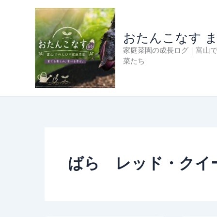
内
容
を
おたんこなす 
ス
家庭菜園の成長ログ｜富山
キ
菜たち
ッ
プ
ばら レッド・クイ