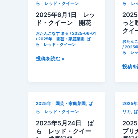
ッ
ら レッド・クイーン
ら レ
ば
ド・
ら
2025年6月1日 レッ
202
ク
周
ド・クイーン 開花
っと
イ
辺
クイ
ー
おたんこなす まる
/
2025-06-01
ど
/
2025年 園芸・家庭菜園
,
ば
ン
おたんこ
ら レッド・クイーン
く
/
202
が
ら レ
だ
咲
2025
投稿を読む »
み
い
年
2025
投稿を
で
て
6
年
占
い
月
5
領
た
1
月
日
29
,
2025年 園芸・家庭菜園
ば
2025
レ
日
,
ら レッド・クイーン
リカ
ッ
や
ド・
っ
2025年5月24日 ば
202
ク
と
ら レッド・クイー
プリ