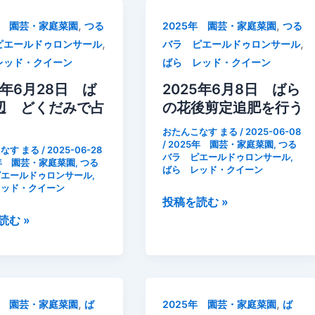
,
,
年 園芸・家庭菜園
つる
2025年 園芸・家庭菜園
つる
,
,
ピエールドゥロンサール
バラ ピエールドゥロンサール
レッド・クイーン
ばら レッド・クイーン
5年6月28日 ば
2025年6月8日 ばら
辺 どくだみで占
の花後剪定追肥を行う
おたんこなす まる
/
2025-06-08
/
2025年 園芸・家庭菜園
,
つる
なす まる
/
2025-06-28
バラ ピエールドゥロンサール
,
5年 園芸・家庭菜園
,
つる
ばら レッド・クイーン
ピエールドゥロンサール
,
レッド・クイーン
2025
投稿を読む »
年
読む »
6
月
8
日
,
,
年 園芸・家庭菜園
ば
2025年 園芸・家庭菜園
ば
ば