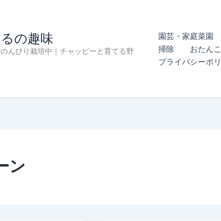
まるの趣味
園芸・家庭菜園 
掃除
おたん
でのんびり栽培中｜チャッピーと育てる野
プライバシーポ
ーン