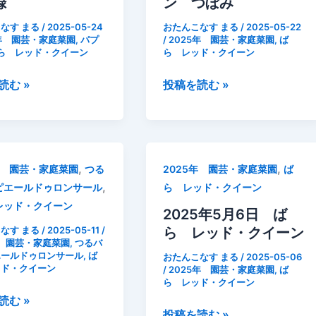
ッ
録
ン つぼみ
ド・
なす まる
/
2025-05-24
おたんこなす まる
/
2025-05-22
ク
5年 園芸・家庭菜園
,
パプ
/
2025年 園芸・家庭菜園
,
ば
ら レッド・クイーン
ら レッド・クイーン
イ
ー
2025
読む »
投稿を読む »
ン
年
成
5
長
月
記
22
録
,
,
年 園芸・家庭菜園
つる
2025年 園芸・家庭菜園
ば
日
,
ピエールドゥロンサール
ら レッド・クイーン
ば
レッド・クイーン
ら
2025年5月6日 ば
レ
なす まる
/
2025-05-11
/
ら レッド・クイーン
年 園芸・家庭菜園
,
つるバ
ッ
エールドゥロンサール
,
ば
おたんこなす まる
/
2025-05-06
ド・
ッド・クイーン
/
2025年 園芸・家庭菜園
,
ば
ら レッド・クイーン
ク
読む »
イ
2025
投稿を読む »