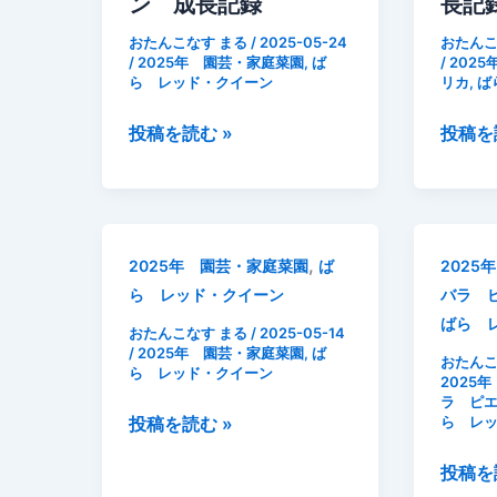
イ
咲
ン 成長記録
長記
ー
い
おたんこなす まる
/
2025-05-24
おたんこ
ン
た
/
2025年 園芸・家庭菜園
,
ば
/
202
ら レッド・クイーン
リカ
,
ば
開
レ
花
ッ
2025
2025
投稿を読む »
投稿を
ド・
年
年
ク
5
5
イ
月
月
ー
24
24
ン
,
2025年 園芸・家庭菜園
ば
2025
日
日
ら レッド・クイーン
バラ 
ば
パ
ばら 
ら
プ
おたんこなす まる
/
2025-05-14
/
2025年 園芸・家庭菜園
,
ば
レ
リ
おたんこ
ら レッド・クイーン
2025
ッ
カ
ラ ピ
ド・
ピ
2025
投稿を読む »
ら レ
ク
ー
年
2025
投稿を
イ
マ
5