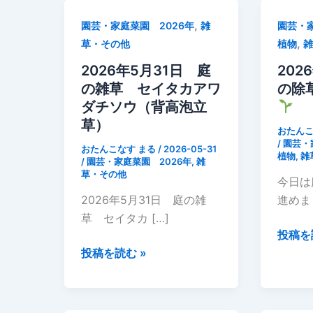
,
園芸・家庭菜園 2026年
雑
園芸・家
,
草・その他
植物
2026年5月31日 庭
202
の雑草 セイタカアワ
の除
ダチソウ（背高泡立
草）
おたんこ
/
園芸・
おたんこなす まる
/
2026-05-31
植物
,
雑
/
園芸・家庭菜園 2026年
,
雑
草・その他
今日は
2026年5月31日 庭の雑
進めま
草 セイタカ […]
2026
投稿を
2026
年
投稿を読む »
年
5
5
月
月
17