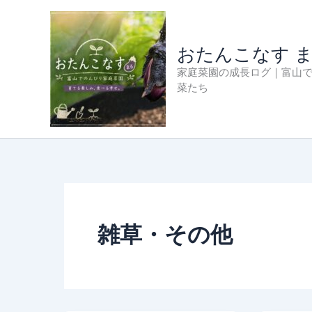
内
容
を
おたんこなす 
ス
家庭菜園の成長ログ｜富山
キ
菜たち
ッ
プ
雑草・その他