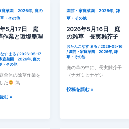
,
,
庭菜園 2026年
庭の
園芸・家庭菜園 2026年
雑
雑草・その他
草・その他
6年5月17日 庭
2026年5月16日 庭
草作業と環境整理
の雑草 長実雛芥子
おたんこなす まる
/
2026-05-16
/
園芸・家庭菜園 2026年
,
雑
なす まる
/
2026-05-17
草・その他
家庭菜園 2026年
,
庭の
草・その他
庭の草の中に、長実雛芥子
庭全体の除草作業を
（ナガミヒナゲシ
した
気
2026
投稿を読む »
年
読む »
5
月
16
日