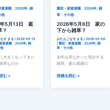
庭
,
,
庭菜園 2026年
雑
園芸・家庭菜園 2026年
雑
の
の他
草・その他
雑
草
6年5月13日 庭
2026年5月8日 家の
長
草？
下から雑草？
実
なす まる
/
2026-05-13
おたんこなす まる
/
2026-05-08
雛
家庭菜園 2026年
,
雑
/
園芸・家庭菜園 2026年
,
雑
の他
草・その他
芥
子
に大きくなってきた
去年は見なかった気がする
雑草なのか
雑草。家の基礎の
2026
読む »
投稿を読む »
年
5
月
8
日