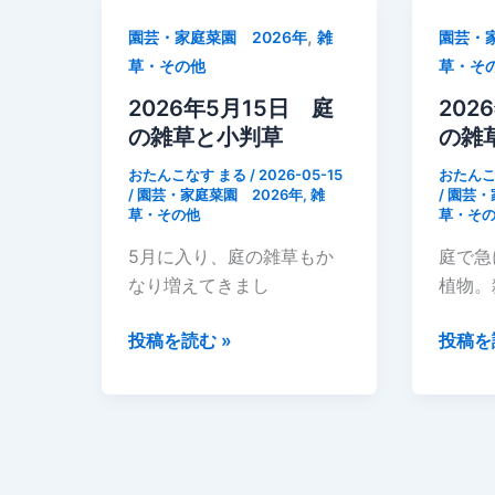
31
日
,
園芸・家庭菜園 2026年
雑
園芸・家
日
庭
草・その他
草・そ
庭
の
の
除
2026年5月15日 庭
202
雑
草
の雑草と小判草
の雑
草
作
おたんこなす まる
/
2026-05-15
おたんこ
セ
業
/
園芸・家庭菜園 2026年
,
雑
/
園芸・
草・その他
草・そ
イ
と
タ
環
5月に入り、庭の雑草もか
庭で急
カ
境
なり増えてきまし
植物。
ア
整
ワ
理
2026
2026
投稿を読む »
投稿を
ダ
年
年
チ
5
5
ソ
月
月
ウ
15
13
（背
日
日