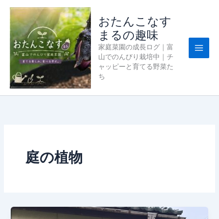
内
容
おたんこなす
を
まるの趣味
ス
家庭菜園の成長ログ｜富
キ
山でのんびり栽培中｜チ
ッ
ャッピーと育てる野菜た
プ
ち
庭の植物