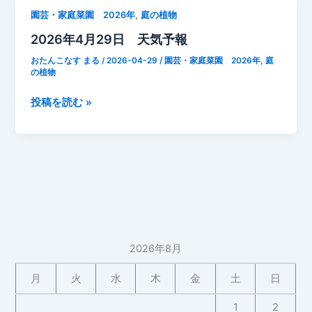
月
14
,
園芸・家庭菜園 2026年
庭の植物
の
日
様
2026年4月29日 天気予報
庭
子
の
おたんこなす まる
/
2026-04-29
/
園芸・家庭菜園 2026年
,
庭
植
の植物
物
2026
投稿を読む »
山
年
椒
4
月
29
日
天
気
予
2026年8月
報
月
火
水
木
金
土
日
1
2