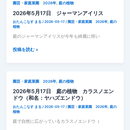
,
園芸・家庭菜園 2026年
庭の植物
ジ
日
サ
2026年5月17日 ジャーマンアイリス
庭
イ
の
おたんこなす まる
/
2026-05-17
/
園芸・家庭菜園 2026年
,
庭の
（柏
除
植物
葉
草
庭のジャーマンアイリスが今年も綺麗に咲い
紫
作
陽
業
2026
投稿を読む »
花）
と
年
が
環
5
咲
境
月
い
整
17
た
,
園芸・家庭菜園 2026年
庭の植物
理
日
2026年5月17日 庭の植物 カラスノエン
ジ
ドウ（和名：ヤハズエンドウ）
ャ
ー
おたんこなす まる
/
2026-05-17
/
園芸・家庭菜園 2026年
,
庭の
マ
植物
ン
庭で自然に広がっているカラスノエンドウ（
ア