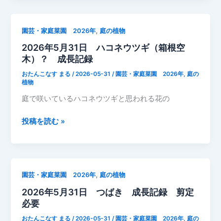
月
31
,
園芸・家庭菜園 2026年
庭の植物
日
2026年5月31日 ハコネウツギ（箱根空
渋
木）？ 成長記録
滞
混
おたんこなす まる
/
2026-05-31
/
園芸・家庭菜園 2026年
,
庭の
雑
植物
庭で咲いているハコネウツギと思われる花の
2026
投稿を読む »
年
5
月
31
,
園芸・家庭菜園 2026年
庭の植物
日
2026年5月31日 つばき 成長記録 剪定
ハ
必要
コ
ネ
おたんこなす まる
/
2026-05-31
/
園芸・家庭菜園 2026年
,
庭の