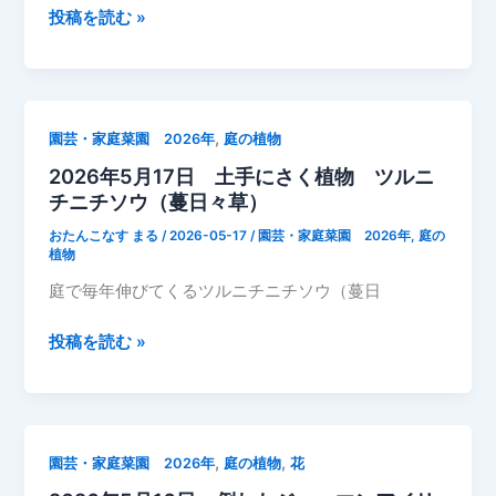
イ
2026
投稿を読む »
リ
年
ス
5
月
17
,
園芸・家庭菜園 2026年
庭の植物
日
2026年5月17日 土手にさく植物 ツルニ
庭
チニチソウ（蔓日々草）
の
植
おたんこなす まる
/
2026-05-17
/
園芸・家庭菜園 2026年
,
庭の
物
植物
カ
庭で毎年伸びてくるツルニチニチソウ（蔓日
ラ
ス
2026
投稿を読む »
ノ
年
エ
5
ン
月
ド
17
,
,
園芸・家庭菜園 2026年
庭の植物
花
ウ
日
（和