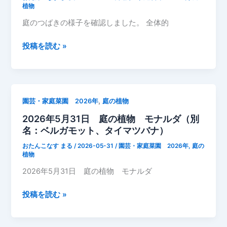
ウ
植物
ツ
庭のつばきの様子を確認しました。 全体的
ギ
（箱
2026
投稿を読む »
根
年
空
5
木）？
月
成
31
,
園芸・家庭菜園 2026年
庭の植物
長
日
記
2026年5月31日 庭の植物 モナルダ（別
つ
録
名：ベルガモット、タイマツバナ）
ば
き
おたんこなす まる
/
2026-05-31
/
園芸・家庭菜園 2026年
,
庭の
成
植物
長
2026年5月31日 庭の植物 モナルダ
記
録
2026
投稿を読む »
剪
年
定
5