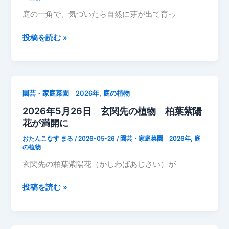
タ
置
庭の一角で、気づいたら自然に芽が出て育っ
イ
き
マ
場
2026
投稿を読む »
ツ
に
年
バ
生
5
ナ）
え
月
て
26
,
園芸・家庭菜園 2026年
庭の植物
い
日
る
2026年5月26日 玄関先の植物 柏葉紫陽
庭
ヨ
花が満開に
で
ウ
勝
おたんこなす まる
/
2026-05-26
/
園芸・家庭菜園 2026年
,
庭
シ
手
の植物
ュ
に
玄関先の柏葉紫陽花（かしわばあじさい）が
ヤ
育
マ
っ
2026
投稿を読む »
ゴ
て
年
ボ
き
5
ウ
た
月