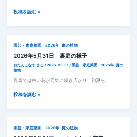
ユ
ク
2026
投稿を読む »
サ
年
の
5
蕾
月
31
,
園芸・家庭菜園 2026年
庭の植物
日
2026年5月31日 裏庭の様子
庭
の
おたんこなす まる
/
2026-05-31
/
園芸・家庭菜園 2026年
,
庭の
植
植物
物
裏庭では白い花が元気に咲き広がり、初夏ら
ド
ク
2026
投稿を読む »
ダ
年
ミ
5
に
月
埋
31
,
園芸・家庭菜園 2026年
庭の植物
も
日
れ