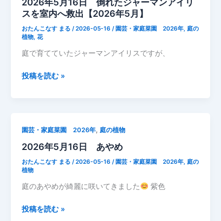
2026年5月16日 倒れたジャーマンアイリ
土
名：
スを室内へ救出【2026年5月】
手
ヤ
に
おたんこなす まる
/
2026-05-16
/
園芸・家庭菜園 2026年
,
庭の
ハ
さ
植物
,
花
ズ
く
庭で育てていたジャーマンアイリスですが、
エ
植
ン
物
2026
投稿を読む »
ド
ツ
年
ウ）
ル
5
ニ
月
チ
16
,
園芸・家庭菜園 2026年
庭の植物
ニ
日
チ
2026年5月16日 あやめ
倒
ソ
れ
おたんこなす まる
/
2026-05-16
/
園芸・家庭菜園 2026年
,
庭の
ウ
た
植物
（蔓
ジ
庭のあやめが綺麗に咲いてきました
紫色
日々
ャ
草）
ー
2026
投稿を読む »
マ
年