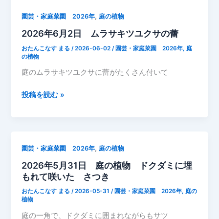
,
園芸・家庭菜園 2026年
庭の植物
2026年6月2日 ムラサキツユクサの蕾
おたんこなす まる
/
2026-06-02
/
園芸・家庭菜園 2026年
,
庭
の植物
庭のムラサキツユクサに蕾がたくさん付いて
2026
投稿を読む »
年
6
月
2
,
園芸・家庭菜園 2026年
庭の植物
日
2026年5月31日 庭の植物 ドクダミに埋
ム
もれて咲いた さつき
ラ
サ
おたんこなす まる
/
2026-05-31
/
園芸・家庭菜園 2026年
,
庭の
キ
植物
ツ
庭の一角で、ドクダミに囲まれながらもサツ