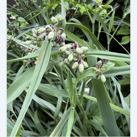
の
あ
じ
さ
い
が
見
頃
に
な
っ
て
き
ま
し
た