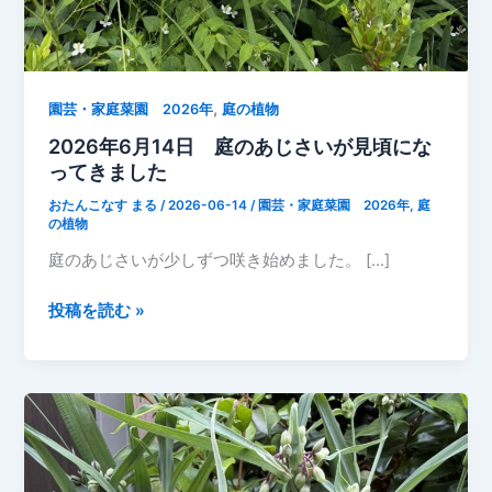
,
園芸・家庭菜園 2026年
庭の植物
2026年6月14日 庭のあじさいが見頃にな
ってきました
おたんこなす まる
/
2026-06-14
/
園芸・家庭菜園 2026年
,
庭
の植物
庭のあじさいが少しずつ咲き始めました。 […]
2026
投稿を読む »
年
6
月
14
日
庭