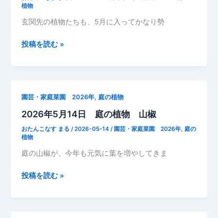
物
植物
紫
玄関先の植物たちも、5月に入ってかなり勢
露
草
2026
投稿を読む »
年
5
月
15
,
園芸・家庭菜園 2026年
庭の植物
日
2026年5月14日 庭の植物 山椒
玄
関
おたんこなす まる
/
2026-05-14
/
園芸・家庭菜園 2026年
,
庭の
先
植物
の
庭の山椒が、今年も元気に葉を増やしてきま
植
物
2026
投稿を読む »
た
年
ち
5
5
月