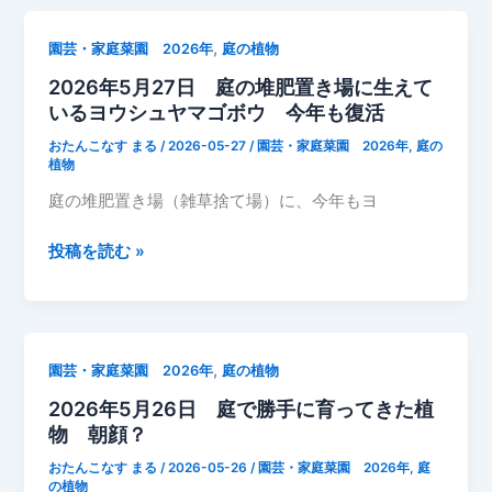
必
月
要
31
,
園芸・家庭菜園 2026年
庭の植物
日
2026年5月27日 庭の堆肥置き場に生えて
庭
いるヨウシュヤマゴボウ 今年も復活
の
植
おたんこなす まる
/
2026-05-27
/
園芸・家庭菜園 2026年
,
庭の
物
植物
モ
庭の堆肥置き場（雑草捨て場）に、今年もヨ
ナ
ル
2026
投稿を読む »
ダ
年
（別
5
名：
月
ベ
27
,
園芸・家庭菜園 2026年
庭の植物
ル
日
ガ
2026年5月26日 庭で勝手に育ってきた植
庭
モ
物 朝顔？
の
ッ
堆
おたんこなす まる
/
2026-05-26
/
園芸・家庭菜園 2026年
,
庭
ト、
肥
の植物