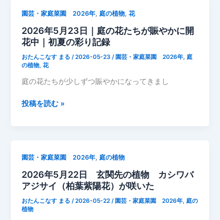
今
植
26
,
,
年
園芸・家庭菜園 2026年
庭の植物
花
物
日
も
朝
2026年5月23日｜庭の花たちが賑やかに開
玄
復
顔？
花中｜初夏の彩り記録
関
活
先
おたんこなす まる
/
2026-05-23
/
園芸・家庭菜園 2026年
,
庭
の
の植物
,
花
植
庭の花たちが少しずつ賑やかになってきまし
物
柏
2026
投稿を読む »
葉
年
紫
5
陽
月
花
23
,
園芸・家庭菜園 2026年
庭の植物
が
日
満
2026年5月22日 玄関先の植物 カシワバ
｜
開
アジサイ（柏葉紫陽花）が咲いた
庭
に
の
おたんこなす まる
/
2026-05-22
/
園芸・家庭菜園 2026年
,
庭の
花
植物