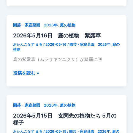
ン
5
ア
月
イ
16
,
園芸・家庭菜園 2026年
庭の植物
リ
日
ス
2026年5月16日 庭の植物 紫露草
あ
を
や
おたんこなす まる
/
2026-05-16
/
園芸・家庭菜園 2026年
,
庭の
室
め
植物
内
庭の紫露草（ムラサキツユクサ）が綺麗に咲
へ
救
2026
投稿を読む »
出
年
【2026
5
年
月
5
16
月】
,
園芸・家庭菜園 2026年
庭の植物
日
2026年5月15日 玄関先の植物たち 5月の
庭
様子
の
植
おたんこなす まる
/
2026-05-15
/
園芸・家庭菜園 2026年
,
庭の