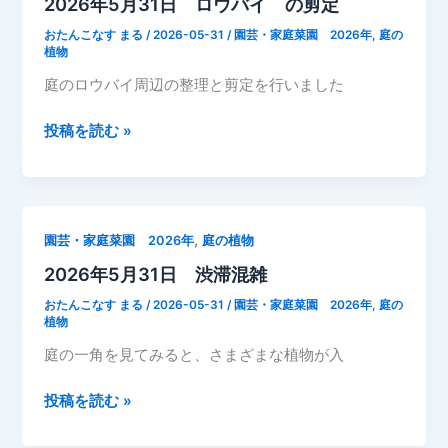
2026年5月31日 ロウバイ の剪定
裏
て
庭
おたんこなす まる
/
2026-05-31
/
園芸・家庭菜園 2026年
,
庭の
咲
の
植物
い
様
庭のロウバイ周辺の整理と剪定を行いました
た
子
さ
2026
投稿を読む »
つ
年
き
5
月
31
,
園芸・家庭菜園 2026年
庭の植物
日
2026年5月31日 渋滞混雑
ロ
ウ
おたんこなす まる
/
2026-05-31
/
園芸・家庭菜園 2026年
,
庭の
バ
植物
イ
庭の一角を見てみると、さまざまな植物が入
の
剪
2026
投稿を読む »
定
年
5