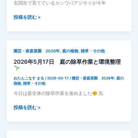
た
玄関先で育てているカシワバアジサイが今年
ち
が
2026
投稿を読む »
賑
年
や
5
か
月
に
22
,
,
園芸・家庭菜園 2026年
庭の植物
雑草・その他
開
日
花
2026年5月17日 庭の除草作業と環境整理
玄
中
関
｜
先
おたんこなす まる
/
2026-05-17
/
園芸・家庭菜園 2026年
,
庭の
初
の
植物
,
雑草・その他
夏
植
今日は庭全体の除草作業を進めました
気
の
物
彩
カ
2026
投稿を読む »
り
シ
年
記
ワ
5
録
バ
月
ア
17