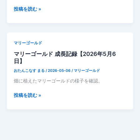
ー
ン
マ
投稿を読む »
ル
タ
リ
ド
ー
ー
に
ゴ
新
ー
マリーゴールド
し
ル
い
マリーゴールド 成長記録【2026年5月6
ド
花
日】
成
を
長
おたんこなす まる
/
2026-05-06
/
マリーゴールド
植
記
畑に植えたマリーゴールドの様子を確認。
え
録
ま
【2026
マ
投稿を読む »
し
年
リ
た
5
ー
【2026
月
ゴ
年
6
ー
5
日】
ル
月
ド