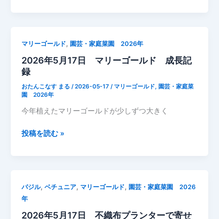
年
録
5
月
18
,
マリーゴールド
園芸・家庭菜園 2026年
日
2026年5月17日 マリーゴールド 成長記
プ
録
ラ
ン
おたんこなす まる
/
2026-05-17
/
マリーゴールド
,
園芸・家庭菜
タ
園 2026年
ー
今年植えたマリーゴールドが少しずつ大きく
花
バ
2026
投稿を読む »
ジ
年
ル
5
成
月
長
17
,
,
,
バジル
ベチュニア
マリーゴールド
園芸・家庭菜園 2026
記
日
年
録
マ
2026年5月17日 不織布プランターで寄せ
リ