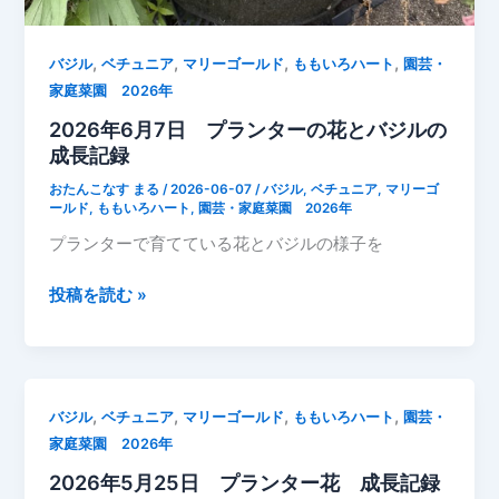
記
録
,
,
,
,
バジル
ベチュニア
マリーゴールド
ももいろハート
園芸・
家庭菜園 2026年
2026年6月7日 プランターの花とバジルの
成長記録
おたんこなす まる
/
2026-06-07
/
バジル
,
ベチュニア
,
マリーゴ
ールド
,
ももいろハート
,
園芸・家庭菜園 2026年
プランターで育てている花とバジルの様子を
2026
投稿を読む »
年
6
月
7
,
,
,
,
バジル
ベチュニア
マリーゴールド
ももいろハート
園芸・
日
家庭菜園 2026年
プ
2026年5月25日 プランター花 成長記録
ラ