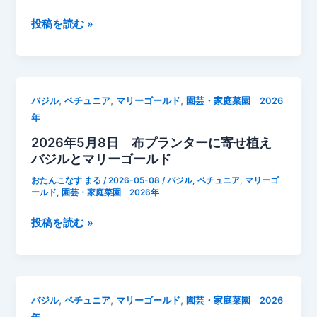
タ
ー
2026
投稿を読む »
で
年
寄
5
せ
月
植
12
,
,
,
バジル
ベチュニア
マリーゴールド
園芸・家庭菜園 2026
え
日
年
｜
不
バ
2026年5月8日 布プランターに寄せ植え
織
ジ
バジルとマリーゴールド
布
ル・
プ
おたんこなす まる
/
2026-05-08
/
バジル
,
ベチュニア
,
マリーゴ
マ
ラ
ールド
,
園芸・家庭菜園 2026年
リ
ン
2026
投稿を読む »
ー
タ
年
ゴ
ー
5
ー
寄
月
ル
せ
8
ド・
植
,
,
,
バジル
ベチュニア
マリーゴールド
園芸・家庭菜園 2026
日
ベ
え