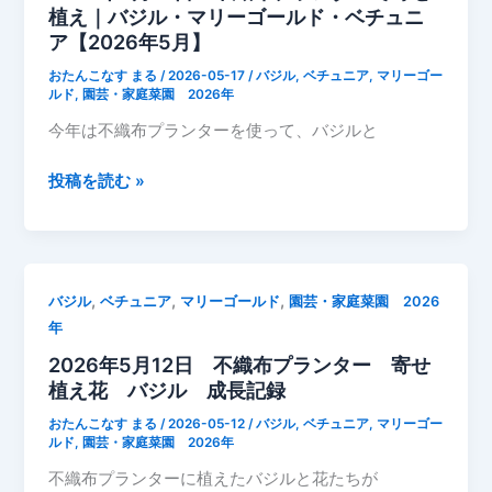
植え｜バジル・マリーゴールド・ベチュニ
ー
ア【2026年5月】
ゴ
ー
おたんこなす まる
/
2026-05-17
/
バジル
,
ベチュニア
,
マリーゴー
ル
ルド
,
園芸・家庭菜園 2026年
ド
今年は不織布プランターを使って、バジルと
成
長
2026
投稿を読む »
記
年
録
5
月
17
,
,
,
バジル
ベチュニア
マリーゴールド
園芸・家庭菜園 2026
日
年
不
2026年5月12日 不織布プランター 寄せ
織
植え花 バジル 成長記録
布
プ
おたんこなす まる
/
2026-05-12
/
バジル
,
ベチュニア
,
マリーゴー
ラ
ルド
,
園芸・家庭菜園 2026年
ン
不織布プランターに植えたバジルと花たちが