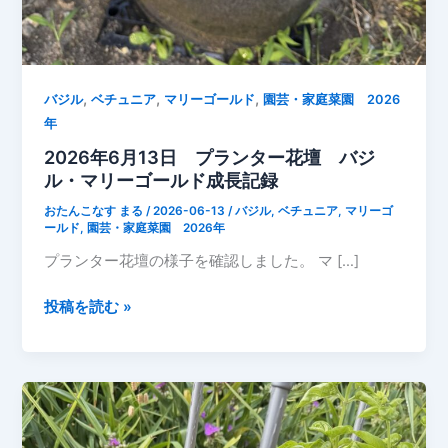
,
,
,
バジル
ベチュニア
マリーゴールド
園芸・家庭菜園 2026
年
2026年6月13日 プランター花壇 バジ
ル・マリーゴールド成長記録
おたんこなす まる
/
2026-06-13
/
バジル
,
ベチュニア
,
マリーゴ
ールド
,
園芸・家庭菜園 2026年
プランター花壇の様子を確認しました。 マ […]
2026
投稿を読む »
年
6
月
13
日