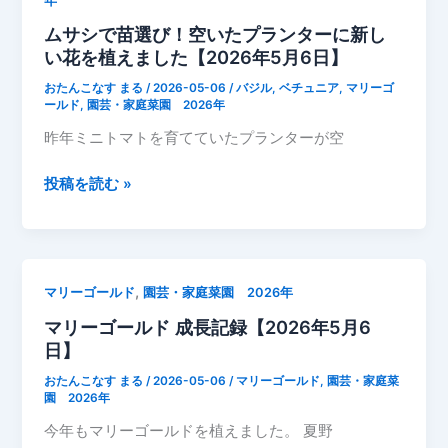
年
布
チ
花
ムサシで苗選び！空いたプランターに新し
プ
ュ
バ
い花を植えました【2026年5月6日】
ラ
ニ
ジ
ン
ア
ル
おたんこなす まる
/
2026-05-06
/
バジル
,
ベチュニア
,
マリーゴ
タ
ールド
,
園芸・家庭菜園 2026年
【2026
成
ー
年
長
昨年ミニトマトを育てていたプランターが空
に
5
記
寄
月】
ム
投稿を読む »
録
せ
サ
植
シ
え
で
バ
苗
,
マリーゴールド
園芸・家庭菜園 2026年
ジ
選
ル
マリーゴールド 成長記録【2026年5月6
び！
と
日】
空
マ
い
おたんこなす まる
/
2026-05-06
/
マリーゴールド
,
園芸・家庭菜
リ
た
園 2026年
ー
プ
今年もマリーゴールドを植えました。 夏野
ゴ
ラ