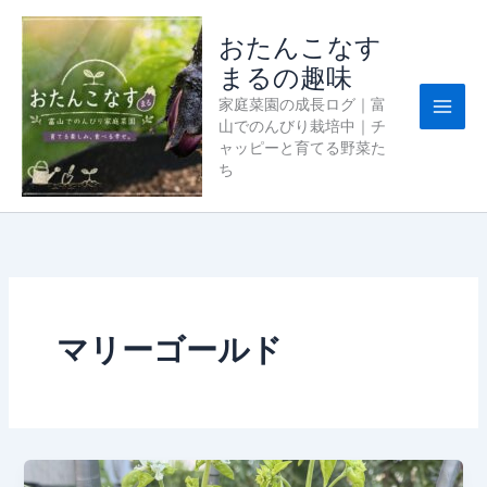
内
容
おたんこなす
を
まるの趣味
ス
家庭菜園の成長ログ｜富
キ
山でのんびり栽培中｜チ
ッ
ャッピーと育てる野菜た
プ
ち
マリーゴールド