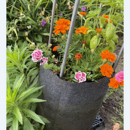
プ
ラ
ン
タ
ー
花
壇
バ
ジ
ル・
マ
リ
ー
ゴ
ー
ル
ド
成
長