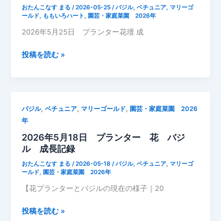
ン
おたんこなす まる
/
2026-05-25
/
バジル
,
ベチュニア
,
マリーゴ
タ
ールド
,
ももいろハート
,
園芸・家庭菜園 2026年
ー
2026年5月25日 プランター花壇 成
の
花
2026
投稿を読む »
と
年
バ
5
ジ
月
ル
25
,
,
,
バジル
ベチュニア
マリーゴールド
園芸・家庭菜園 2026
の
日
年
成
プ
長
2026年5月18日 プランター 花 バジ
ラ
記
ル 成長記録
ン
録
タ
おたんこなす まる
/
2026-05-18
/
バジル
,
ベチュニア
,
マリーゴ
ー
ールド
,
園芸・家庭菜園 2026年
花
【花プランターとバジルの現在の様子｜20
成
長
2026
投稿を読む »
記