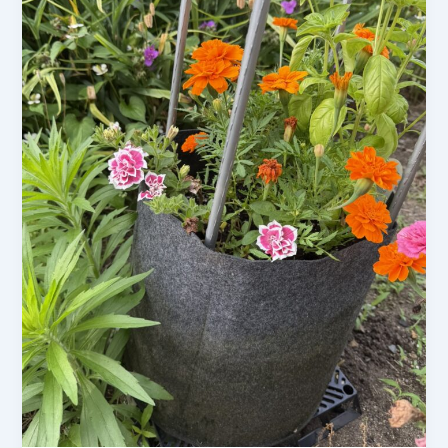
ラ
ン
タ
ー
花
壇
成
長
記
録