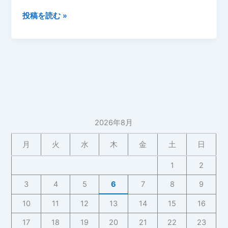
も
の
花
投稿を読む »
い
花
プ
ろ
成
ラ
ハ
長
ン
ー
記
タ
ト」
録
ー
を
づ
プ
く
ラ
り
ン
2026年8月
【2026
タ
年
ー
月
火
水
木
金
土
日
5
に
月
1
2
植
6
え
3
4
5
6
7
8
9
日】
ま
10
11
12
13
14
15
16
し
た
17
18
19
20
21
22
23