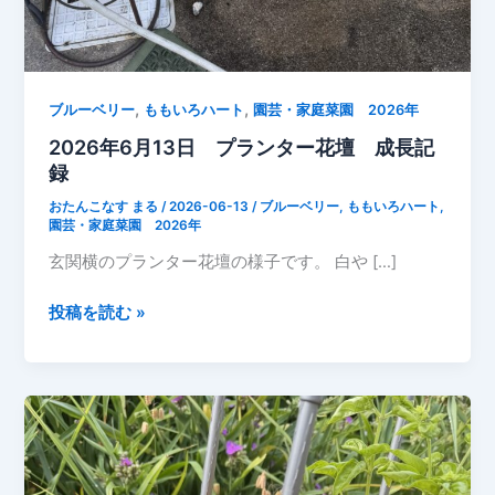
,
,
ブルーベリー
ももいろハート
園芸・家庭菜園 2026年
2026年6月13日 プランター花壇 成長記
録
おたんこなす まる
/
2026-06-13
/
ブルーベリー
,
ももいろハート
,
園芸・家庭菜園 2026年
玄関横のプランター花壇の様子です。 白や […]
2026
投稿を読む »
年
6
月
13
日
プ