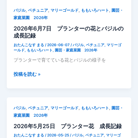
,
,
,
,
バジル
ベチュニア
マリーゴールド
ももいろハート
園芸・
家庭菜園 2026年
2026年6月7日 プランターの花とバジルの
成長記録
おたんこなす まる
/
2026-06-07
/
バジル
,
ベチュニア
,
マリーゴ
ールド
,
ももいろハート
,
園芸・家庭菜園 2026年
プランターで育てている花とバジルの様子を
2026
投稿を読む »
年
6
月
7
,
,
,
,
バジル
ベチュニア
マリーゴールド
ももいろハート
園芸・
日
家庭菜園 2026年
プ
2026年5月25日 プランター花 成長記録
ラ
ン
おたんこなす まる
/
2026-05-25
/
バジル
,
ベチュニア
,
マリーゴ