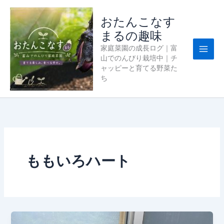
内
容
おたんこなす
を
まるの趣味
ス
家庭菜園の成長ログ｜富
キ
山でのんびり栽培中｜チ
ッ
ャッピーと育てる野菜た
プ
ち
ももいろハート