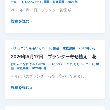
タ
ールド
,
ももいろハート
,
園芸・家庭菜園 2026年
ー
2026年5月25日 プランター花壇 成
の
花
2026
投稿を読む »
と
年
バ
5
ジ
月
ル
25
,
,
,
ベチュニア
ももいろハート
園芸・家庭菜園 2026年
花
の
日
成
2026年5月17日 プランター寄せ植え 花
プ
長
ラ
おたんこなす まる
/
2026-05-17
/
ベチュニア
,
ももいろハート
,
園
記
ン
芸・家庭菜園 2026年
,
花
録
タ
今年は花のプランターも少し増やしてみまし
ー
花
2026
投稿を読む »
成
年
長
5
記
月
録