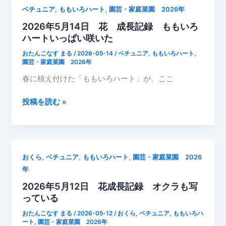
17
,
,
ベチュニア
ももいろハート
園芸・家庭菜園 2026年
日
2026年5月14日 花 成長記録 ももいろ
プ
ハートいっぱい咲いた
ラ
ン
おたんこなす まる
/
2026-05-14
/
ベチュニア
,
ももいろハート
,
タ
園芸・家庭菜園 2026年
ー
春に植え付けた「ももいろハート」が、ここ
寄
せ
2026
投稿を読む »
植
年
え
5
花
月
14
,
,
,
おくら
ベチュニア
ももいろハート
園芸・家庭菜園 2026
日
年
花
2026年5月12日 花成長記録 オクラも写
成
っている
長
記
おたんこなす まる
/
2026-05-12
/
おくら
,
ベチュニア
,
ももいろハ
録
ート
,
園芸・家庭菜園 2026年