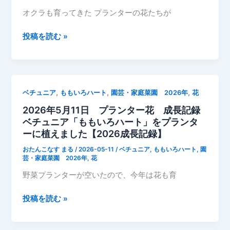
も
オクラも育ってきた プランターの花たちが
も
い
2026
投稿を読む »
ろ
年
ハ
5
ー
月
ト
12
,
,
,
ベチュニア
ももいろハート
園芸・家庭菜園 2026年
花
い
日
っ
2026年5月11日 プランター花 成長記録
花
ぱ
ベチュニア「ももいろハート」をプランタ
成
い
ーに植えました【2026成長記録】
長
咲
記
おたんこなす まる
/
2026-05-11
/
ベチュニア
,
ももいろハート
,
園
い
録
芸・家庭菜園 2026年
,
花
た
オ
野菜プランターが空いたので、今年は花も育
ク
ラ
2026
投稿を読む »
も
年
写
5