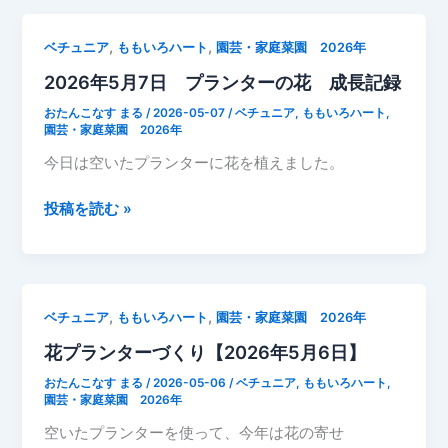
っ
月
て
11
,
,
ベチュニア
ももいろハート
園芸・家庭菜園 2026年
い
日
る
2026年5月7日 プランターの花 成長記録
プ
ラ
おたんこなす まる
/
2026-05-07
/
ベチュニア
,
ももいろハート
,
ン
園芸・家庭菜園 2026年
タ
今日は空いたプランターに花を植えました。
ー
花
2026
投稿を読む »
成
年
長
5
記
月
録
7
,
,
ベチュニア
ももいろハート
園芸・家庭菜園 2026年
ベ
日
チ
花プランターづくり【2026年5月6日】
プ
ュ
ラ
おたんこなす まる
/
2026-05-06
/
ベチュニア
,
ももいろハート
,
ニ
ン
園芸・家庭菜園 2026年
ア
タ
空いたプランターを使って、今年は花の寄せ
「も
ー