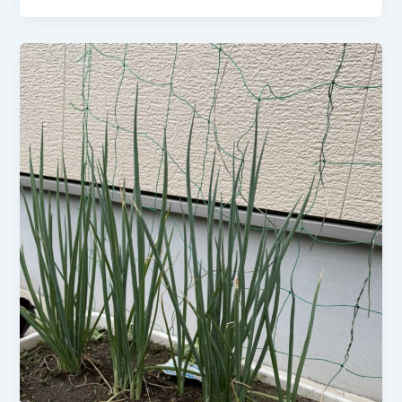
け、
6
ね
月
ぎ
27
は
日
元
【家
気
庭
に
菜
成
園】
長
な
中！
す
の
追
肥・
除
草・
収
穫！
四