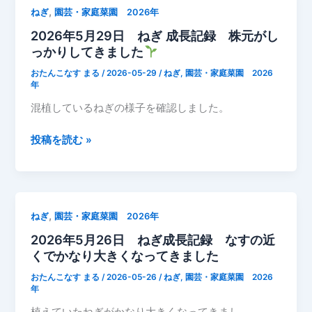
8
菜
,
ねぎ
園芸・家庭菜園 2026年
日
園
2026年5月29日 ねぎ 成長記録 株元がし
移
記
っかりしてきました
植
録
し
おたんこなす まる
/
2026-05-29
/
ねぎ
,
園芸・家庭菜園 2026
た
年
ネ
混植しているねぎの様子を確認しました。
ギ
の
2026
投稿を読む »
葉
年
色
5
が
月
濃
29
,
ねぎ
園芸・家庭菜園 2026年
く
日
な
2026年5月26日 ねぎ成長記録 なすの近
ね
っ
くでかなり大きくなってきました
ぎ
て
成
おたんこなす まる
/
2026-05-26
/
ねぎ
,
園芸・家庭菜園 2026
き
長
年
ま
記
植えていたねぎがかなり大きくなってきまし