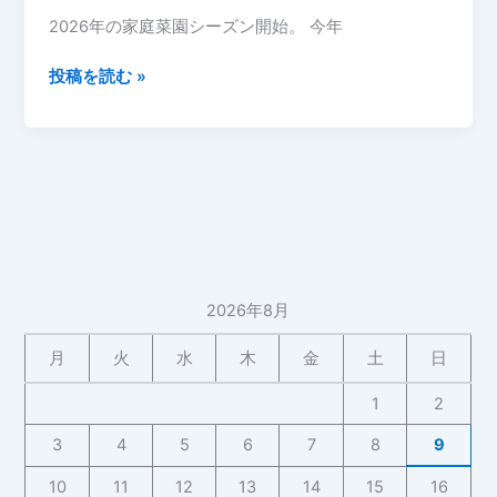
6
2026年の家庭菜園シーズン開始。 今年
日】
今
投稿を読む »
年
の
最
初
の
畑
準
備
2026年8月
と
苗
月
火
水
木
金
土
日
購
入
1
2
【2026
3
4
5
6
7
8
9
年
4
10
11
12
13
14
15
16