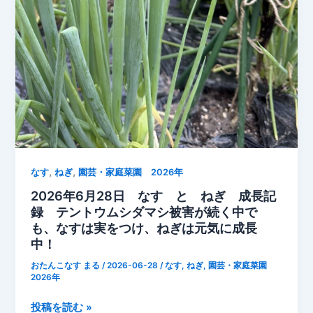
分
だ
け
収
穫
で
き
る
家
庭
,
,
菜
なす
ねぎ
園芸・家庭菜園 2026年
園
2026年6月28日 なす と ねぎ 成長記
の
録 テントウムシダマシ被害が続く中で
強
も、なすは実をつけ、ねぎは元気に成長
い
中！
味
おたんこなす まる
/
2026-06-28
/
なす
,
ねぎ
,
園芸・家庭菜園
方
2026年
2026
投稿を読む »