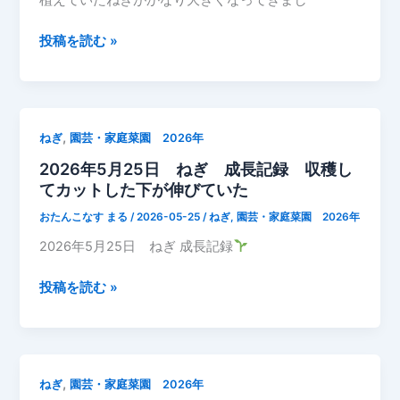
し
録
た
株
2026
投稿を読む »
元
年
が
5
し
月
っ
26
,
ねぎ
園芸・家庭菜園 2026年
か
日
り
2026年5月25日 ねぎ 成長記録 収穫し
ね
し
てカットした下が伸びていた
ぎ
て
成
おたんこなす まる
/
2026-05-25
/
ねぎ
,
園芸・家庭菜園 2026年
き
長
2026年5月25日 ねぎ 成長記録
ま
記
し
録
2026
投稿を読む »
た
な
年
す
5
の
月
近
25
く
,
ねぎ
園芸・家庭菜園 2026年
日