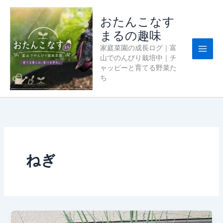
内
容
おたんこなす
を
まるの趣味
ス
家庭菜園の成長ログ｜富
キ
山でのんびり栽培中｜チ
ッ
ャッピーと育てる野菜た
プ
ち
ねぎ