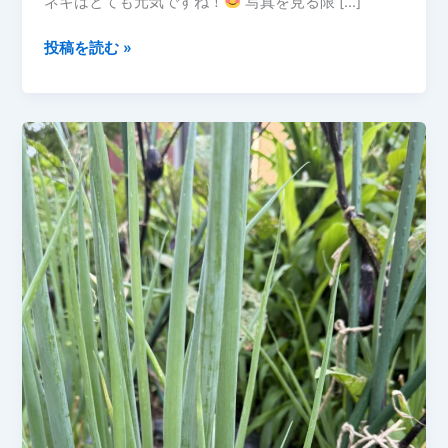
ネギはとても元気ですね！
写真を見る限 […]
プ
投稿を読む »
ラ
ン
タ
ー
の
ネ
ギ
が
大
き
く
成
長！
必
要
な