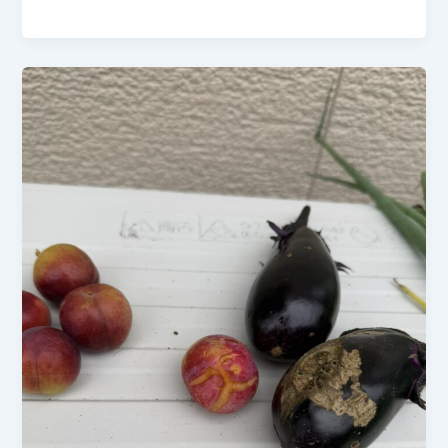
年
6
月
28
日
な
す
と
ね
ぎ
成
長
記
録
テ
ン
ト
ウ
ム