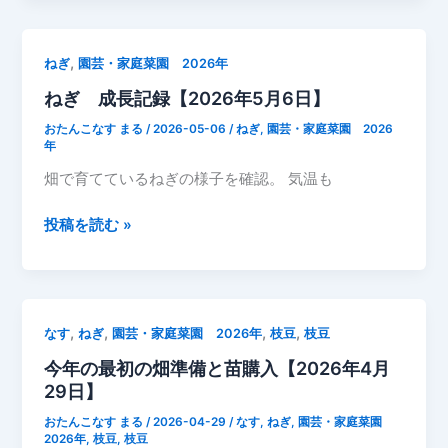
び
5
て
月
い
17
,
ねぎ
園芸・家庭菜園 2026年
た
日
ねぎ 成長記録【2026年5月6日】
毎
朝
おたんこなす まる
/
2026-05-06
/
ねぎ
,
園芸・家庭菜園 2026
味
年
噌
畑で育てているねぎの様子を確認。 気温も
汁
に
ね
投稿を読む »
ね
ぎ
ぎ
成
収
長
穫
記
,
,
,
,
なす
ねぎ
園芸・家庭菜園 2026年
枝豆
枝豆
し
録
て
今年の最初の畑準備と苗購入【2026年4月
【2026
い
29日】
年
れ
5
おたんこなす まる
/
2026-04-29
/
なす
,
ねぎ
,
園芸・家庭菜園
る
月
2026年
,
枝豆
,
枝豆