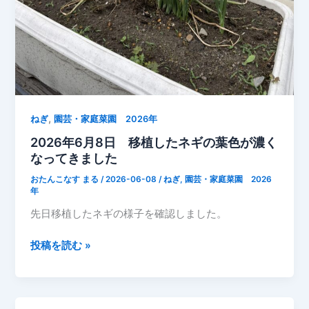
葉
き
ゅ
う
り
や
す
,
も
ねぎ
園芸・家庭菜園 2026年
も
2026年6月8日 移植したネギの葉色が濃く
も
なってきました
収
おたんこなす まる
/
2026-06-08
/
ねぎ
,
園芸・家庭菜園 2026
穫
年
し
先日移植したネギの様子を確認しました。
た
6
2026
投稿を読む »
月
年
下
6
旬
月
の