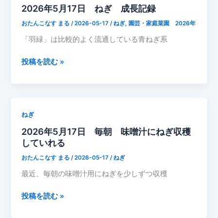
で
2026年5月17日 ねぎ 成長記録
ね
か
ぎ
おたんこなす まる
/
2026-05-17
/
ねぎ
,
園芸・家庭菜園 2026年
な
成
り
「羽緑」は比較的よく流通している青ねぎ系
長
大
記
き
2026
投稿を読む »
録
く
年
収
な
5
穫
っ
月
し
て
17
て
ねぎ
き
日
カ
2026年5月17日 毎朝 味噌汁にねぎ収穫
ま
ね
ッ
していれる
し
ぎ
ト
た
成
おたんこなす まる
/
2026-05-17
/
ねぎ
し
長
た
最近、毎朝の味噌汁用にねぎを少しずつ収穫
記
下
録
が
2026
投稿を読む »
伸
年