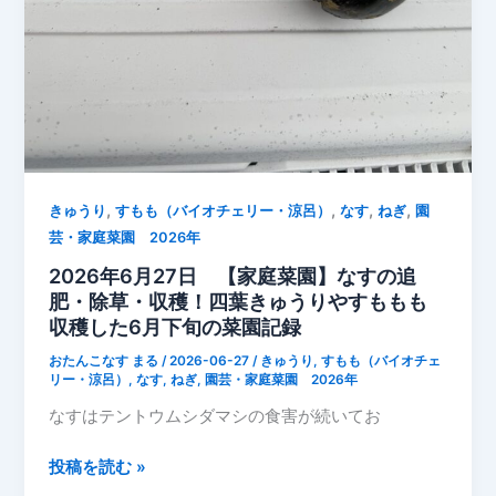
シ
ダ
マ
シ
被
害
が
,
,
,
,
続
きゅうり
すもも（バイオチェリー・涼呂）
なす
ねぎ
園
く
芸・家庭菜園 2026年
中
2026年6月27日 【家庭菜園】なすの追
で
肥・除草・収穫！四葉きゅうりやすももも
も、
収穫した6月下旬の菜園記録
な
おたんこなす まる
/
2026-06-27
/
きゅうり
,
すもも（バイオチェ
す
リー・涼呂）
,
なす
,
ねぎ
,
園芸・家庭菜園 2026年
は
なすはテントウムシダマシの食害が続いてお
実
を
2026
投稿を読む »
つ
年