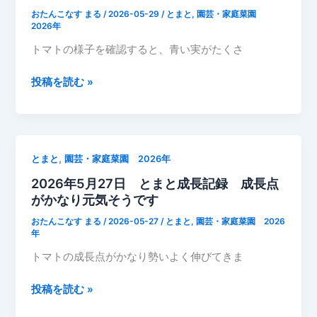
き
と
おたんこなす まる
/
2026-05-29
/
とまと
,
園芸・家庭菜園
た
支
2026年
柱
トマトの様子を確認すると、青い実がたくさ
く
く
2026
投稿を読む »
り
年
つ
5
け
月
29
,
とまと
園芸・家庭菜園 2026年
日
2026年5月27日 とまと成長記録 成長点
ト
がかなり元気そうです
マ
ト
おたんこなす まる
/
2026-05-27
/
とまと
,
園芸・家庭菜園 2026
成
年
長
トマトの成長点がかなり勢いよく伸びてきま
記
録
2026
投稿を読む »
実
年