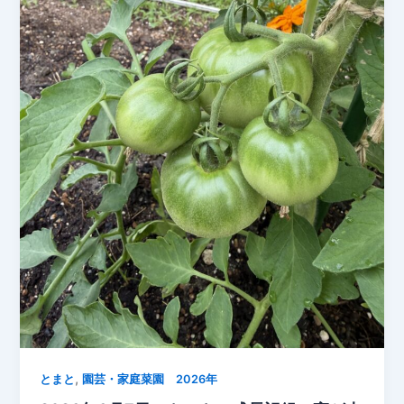
順
調
に
肥
大
中
,
とまと
園芸・家庭菜園 2026年