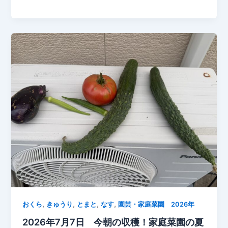
成
マ
長
ト
点
が
止
鈴
め
な
る
り！
緑
の
実
が
ど
ん
ど
ん
大
き
く
,
,
,
,
おくら
きゅうり
とまと
なす
園芸・家庭菜園 2026年
成
2026年7月7日 今朝の収穫！家庭菜園の夏
長