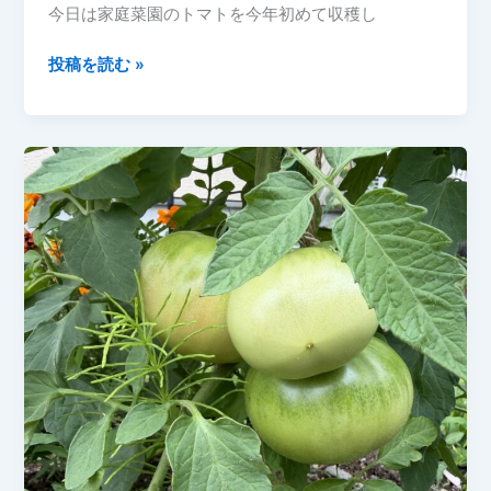
今日は家庭菜園のトマトを今年初めて収穫し
き
ゅ
【家
投稿を読む »
う
庭
り・
菜
オ
園】
ク
2026
ラ】
年
6
月
28
日
ト
マ
ト
初
収
穫！
収