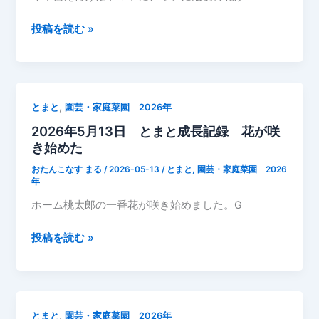
ト
主
2026
投稿を読む »
枝
年
ど
5
れ？
月
成
14
,
とまと
園芸・家庭菜園 2026年
長
日
記
2026年5月13日 とまと成長記録 花が咲
と
録
き始めた
ま
と
おたんこなす まる
/
2026-05-13
/
とまと
,
園芸・家庭菜園 2026
成
年
長
ホーム桃太郎の一番花が咲き始めました。G
記
録
2026
投稿を読む »
花
年
が
5
咲
月
い
13
,
とまと
園芸・家庭菜園 2026年