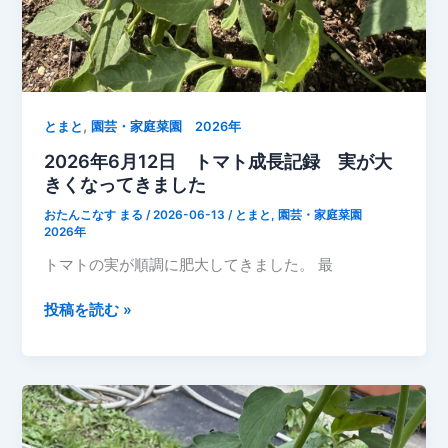
え
ま
し
た
【2026
,
年
とまと
園芸・家庭菜園 2026年
6
2026年6月12日 トマト成長記録 実が大
月
きくなってきました
18
おたんこなす まる
/
2026-06-13
/
とまと
,
園芸・家庭菜園
日】
2026年
トマトの実が順調に肥大してきました。 最
2026
投稿を読む »
年
6
月
12
日