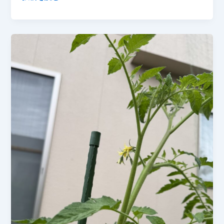
年
6
月
23
日
ホ
ー
ム
桃
太
郎
に
赤
み
が
出
て
き