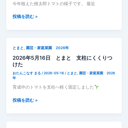
引
今年植えた桃太郎トマトの様子です。 最近
2026
投稿を読む »
年
5
月
17
,
とまと
園芸・家庭菜園 2026年
日
2026年5月16日 とまと 支柱にくくりつ
と
けた
ま
と
おたんこなす まる
/
2026-05-16
/
とまと
,
園芸・家庭菜園 2026
桃
年
太
育成中のトマトを支柱へ軽く固定しました
郎
成
2026
投稿を読む »
長
年
記
5
録
月
16