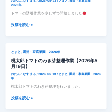
おたんこなす まる
/
2026-05-23
/
とまと
,
園芸・家庭菜園
気
成
2026年
そ
長
トマトの誘引作業を少しずつ開始しました
う
記
で
録
2026
投稿を読む »
す
着
年
果
5
し
月
て
23
,
とまと
園芸・家庭菜園 2026年
い
日
た
桃太郎トマトのわき芽整理作業【2026年5
｜
月19日】
ト
マ
おたんこなす まる
/
2026-05-19
/
とまと
,
園芸・家庭菜園 2026
ト
年
成
桃太郎トマトのわき芽整理を行いました。
長
記
桃
投稿を読む »
録
太
｜
郎