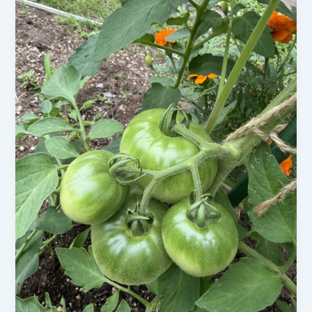
ト
マ
ト
成
長
記
録
実
が
大
き
く
な
っ
て
き
ま
し
た