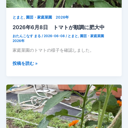
,
とまと
園芸・家庭菜園 2026年
2026年6月8日 トマトが順調に肥大中
おたんこなす まる
/
2026-06-08
/
とまと
,
園芸・家庭菜園
2026年
家庭菜園のトマトの様子を確認しました。
2026
投稿を読む »
年
6
月
8
日
ト
マ
ト
が