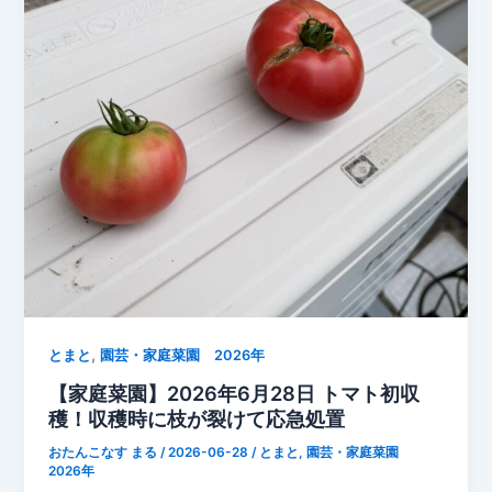
園
の
夏
野
菜
を
実
家
へ
お
す
そ
分
,
け
とまと
園芸・家庭菜園 2026年
【な
【家庭菜園】2026年6月28日 トマト初収
す・
穫！収穫時に枝が裂けて応急処置
ト
おたんこなす まる
/
2026-06-28
/
とまと
,
園芸・家庭菜園
マ
2026年
ト・