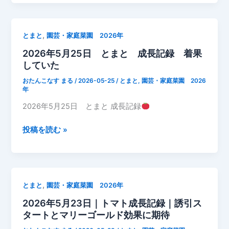
が
5
ど
月
ん
27
,
とまと
園芸・家庭菜園 2026年
ど
日
ん
2026年5月25日 とまと 成長記録 着果
と
増
していた
ま
え
と
おたんこなす まる
/
2026-05-25
/
とまと
,
園芸・家庭菜園 2026
て
成
年
き
長
2026年5月25日 とまと 成長記録
ま
記
し
録
2026
投稿を読む »
た
成
年
長
5
点
月
が
25
,
とまと
園芸・家庭菜園 2026年
か
日
な
2026年5月23日｜トマト成長記録｜誘引ス
と
り
タートとマリーゴールド効果に期待
ま
元
と