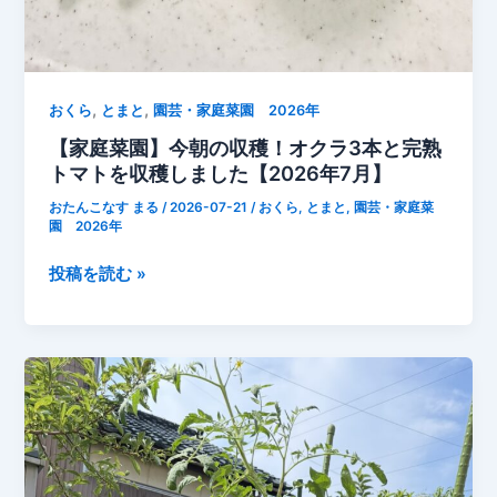
,
,
おくら
とまと
園芸・家庭菜園 2026年
【家庭菜園】今朝の収穫！オクラ3本と完熟
トマトを収穫しました【2026年7月】
おたんこなす まる
/
2026-07-21
/
おくら
,
とまと
,
園芸・家庭菜
園 2026年
【家
投稿を読む »
庭
菜
園】
今
朝
の
収
穫！