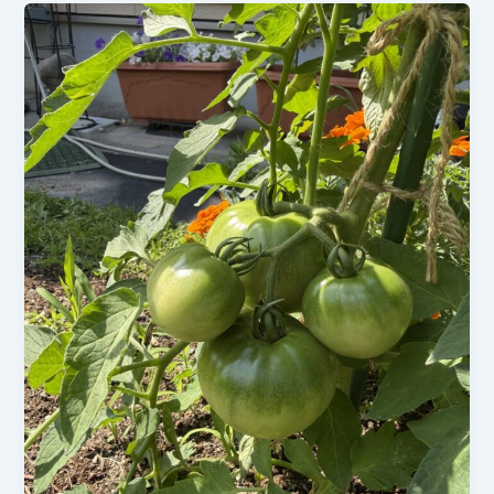
実
が
大
き
く
な
っ
て
き
た！
成
長
点
が
支
柱
を
超