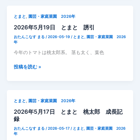
誘
ト
引
マ
,
とまと
園芸・家庭菜園 2026年
ス
ト
タ
2026年5月19日 とまと 誘引
の
ー
わ
おたんこなす まる
/
2026-05-19
/
とまと
,
園芸・家庭菜園 2026
ト
き
年
と
芽
今年のトマトは桃太郎系。 茎も太く、葉色
マ
整
リ
理
2026
投稿を読む »
ー
作
年
ゴ
業
5
ー
【2026
月
ル
年
19
ド
,
とまと
園芸・家庭菜園 2026年
5
日
効
月
2026年5月17日 とまと 桃太郎 成長記
と
果
19
録
ま
に
日】
と
おたんこなす まる
/
2026-05-17
/
とまと
,
園芸・家庭菜園 2026
期
誘
年
待