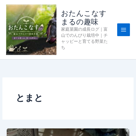
内
容
おたんこなす
を
まるの趣味
ス
家庭菜園の成長ログ｜富
キ
山でのんびり栽培中｜チ
ッ
ャッピーと育てる野菜た
プ
ち
とまと