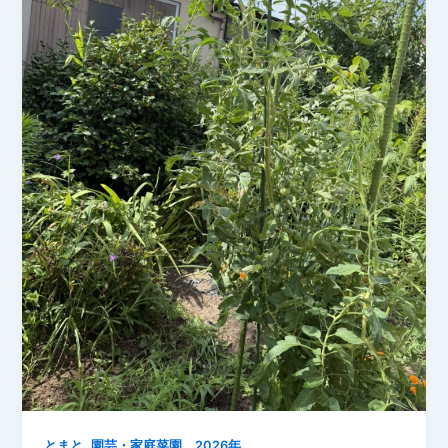
オ
ク
ラ
3
本
と
完
熟
ト
マ
ト
を
収
穫
し
ま
し
た
,
【2026
とまと
園芸・家庭菜園 2026年