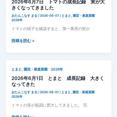
2026年6月7日 トマトの成長記録 実が大
きくなってきました
おたんこなす まる
/
2026-06-07
/
とまと
,
園芸・家庭菜園
2026年
トマトの様子を確認すると、第一果房の実が
2026
投稿を読む »
年
6
月
7
,
とまと
園芸・家庭菜園 2026年
日
2026年6月1日 とまと 成長記録 大きく
ト
なってきた
マ
ト
おたんこなす まる
/
2026-06-01
/
とまと
,
園芸・家庭菜園
の
2026年
成
トマトの実が順調に肥大してきました。 写
長
記