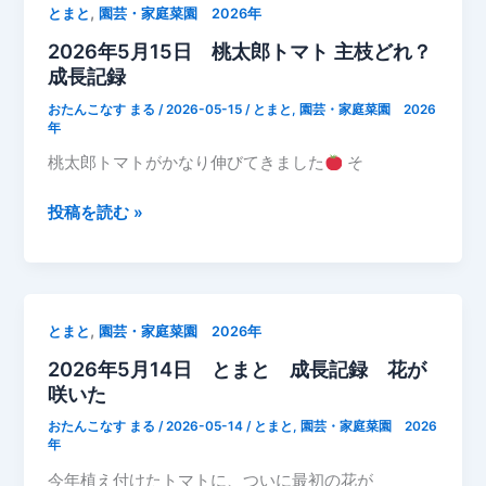
,
とまと
園芸・家庭菜園 2026年
日
2026年5月15日 桃太郎トマト 主枝どれ？
と
成長記録
ま
と
おたんこなす まる
/
2026-05-15
/
とまと
,
園芸・家庭菜園 2026
支
年
柱
桃太郎トマトがかなり伸びてきました
そ
に
く
2026
投稿を読む »
く
年
り
5
つ
月
け
15
,
とまと
園芸・家庭菜園 2026年
た
日
2026年5月14日 とまと 成長記録 花が
桃
咲いた
太
郎
おたんこなす まる
/
2026-05-14
/
とまと
,
園芸・家庭菜園 2026
ト
年
マ
今年植え付けたトマトに、ついに最初の花が