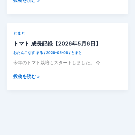
投稿を読む »
録
年
つ
5
ぼ
月
み
9
とまと
が
日
あ
トマト 成長記録【2026年5月6日】
と
っ
ま
おたんこなす まる
/
2026-05-06
/
とまと
た
と
今年のトマト栽培もスタートしました。 今
成
長
ト
投稿を読む »
記
マ
録
ト
成
長
記
録
【2026
年