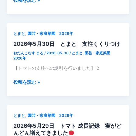
2026
投稿を読む »
録
年
実
6
が
月
大
1
,
とまと
園芸・家庭菜園 2026年
き
日
く
2026年5月30日 とまと 支柱くくりつけ
と
な
ま
おたんこなす まる
/
2026-05-30
/
とまと
,
園芸・家庭菜園
っ
と
2026年
て
成
【トマトの支柱への誘引を行いました】 2
き
長
ま
記
2026
投稿を読む »
し
録
年
た
大
5
き
月
く
30
,
とまと
園芸・家庭菜園 2026年
な
日
っ
2026年5月29日 トマト 成長記録 実がど
と
て
んどん増えてきました
ま