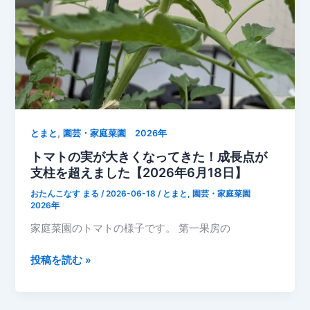
た！
収
穫
目
前
の
ト
マ
,
ト
とまと
園芸・家庭菜園 2026年
トマトの実が大きくなってきた！成長点が
支柱を超えました【2026年6月18日】
おたんこなす まる
/
2026-06-18
/
とまと
,
園芸・家庭菜園
2026年
家庭菜園のトマトの様子です。 第一果房の
ト
投稿を読む »
マ
ト
の