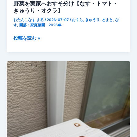
野菜を実家へおすそ分け【なす・トマト・
中
きゅうり・オクラ】
【家
おたんこなす まる
/
2026-07-07
/
おくら
,
きゅうり
,
とまと
,
な
庭
す
,
園芸・家庭菜園 2026年
菜
園
2026
投稿を読む »
7
年
月
7
の
月
記
7
録】
日
今
朝
の
収
穫！
家
庭
菜