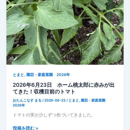
穫
時
に
枝
が
裂
け
て
応
急
,
処
とまと
園芸・家庭菜園 2026年
置
2026年6月23日 ホーム桃太郎に赤みが出
てきた！収穫目前のトマト
おたんこなす まる
/
2026-06-23
/
とまと
,
園芸・家庭菜園
2026年
トマトの実が少しずつ色づいてきました。
2026
投稿を読む »