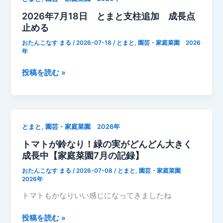
年
2026年7月18日 とまと支柱追加 成長点
7
止める
月】
おたんこなす まる
/
2026-07-18
/
とまと
,
園芸・家庭菜園 2026
年
2026
投稿を読む »
年
7
月
18
,
とまと
園芸・家庭菜園 2026年
日
トマトが鈴なり！緑の実がどんどん大きく
と
成長中【家庭菜園7月の記録】
ま
と
おたんこなす まる
/
2026-07-08
/
とまと
,
園芸・家庭菜園
支
2026年
柱
トマトもかなりいい感じになってきましたね
追
加
ト
投稿を読む »