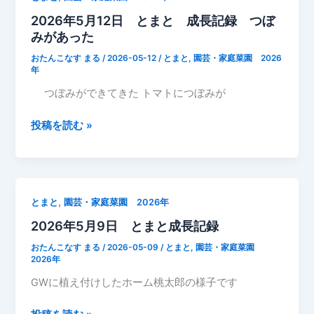
た
日
2026年5月12日 とまと 成長記録 つぼ
と
みがあった
ま
と
おたんこなす まる
/
2026-05-12
/
とまと
,
園芸・家庭菜園 2026
成
年
長
つぼみができてきた トマトにつぼみが
記
録
2026
投稿を読む »
花
年
が
5
咲
月
き
12
,
とまと
園芸・家庭菜園 2026年
始
日
め
2026年5月9日 とまと成長記録
と
た
ま
おたんこなす まる
/
2026-05-09
/
とまと
,
園芸・家庭菜園
と
2026年
成
GWに植え付けしたホーム桃太郎の様子です
長
記
2026