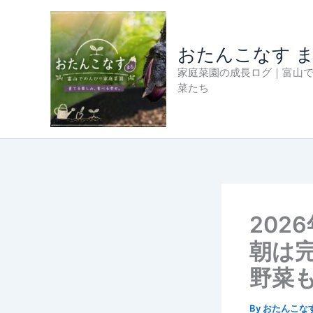
内
容
を
おたんこなす 
ス
家庭菜園の成長ログ｜富山
キ
菜たち
ッ
プ
202
朝は
野菜
By
おたんこな