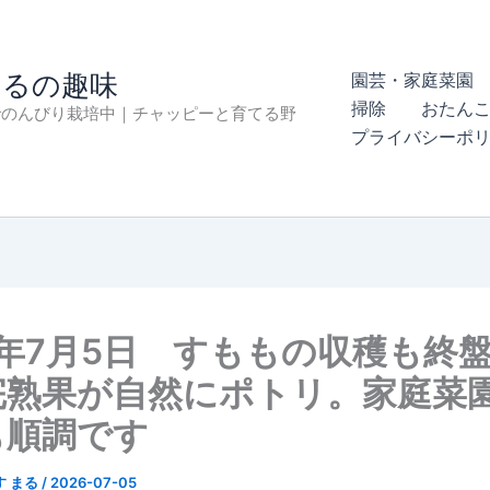
まるの趣味
園芸・家庭菜園 
掃除
おたん
でのんびり栽培中｜チャッピーと育てる野
プライバシーポ
6年7月5日 すももの収穫も終
完熟果が自然にポトリ。家庭菜
も順調です
す まる
/
2026-07-05