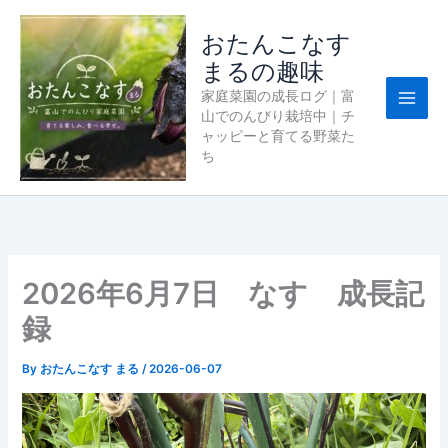
内
容
おたんこなす
を
まるの趣味
ス
家庭菜園の成長ログ｜富
キ
山でのんびり栽培中｜チ
ッ
ャッピーと育てる野菜た
プ
ち
2026年6月7日 なす 成長記
録
By
おたんこなす まる
/
2026-06-07