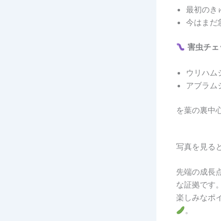
最初のき
今はまだ
害虫チェ
ウリハム
アブラム
を葉の裏中
写真を見る
先端の成長
な証拠です
楽しみなポ
。