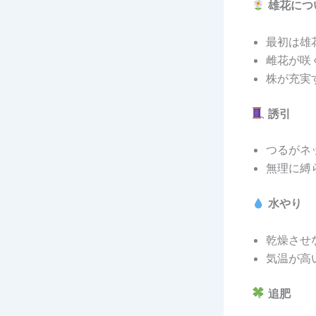
雄花につ
最初は雄
雌花が咲
株が充実
誘引
つるがネ
無理に縛
水やり
乾燥させ
気温が高
追肥