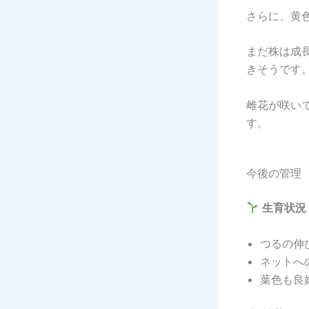
さらに、黄
まだ株は成
きそうです
雌花が咲い
す。
今後の管理
生育状況
つるの伸
ネットへ
葉色も良