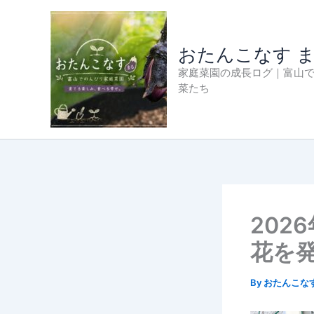
内
容
を
おたんこなす 
ス
家庭菜園の成長ログ｜富山
キ
菜たち
ッ
プ
202
花を
By
おたんこな