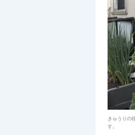
きゅうりの
す。