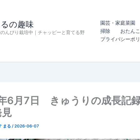
まるの趣味
園芸・家庭菜園 
掃除
おたん
でのんびり栽培中｜チャッピーと育てる野
プライバシーポ
6年6月7日 きゅうりの成長記
発見
す まる
/
2026-06-07