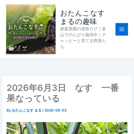
内
容
おたんこなす
を
まるの趣味
ス
家庭菜園の成長ログ｜富
キ
山でのんびり栽培中｜チ
ッ
ャッピーと育てる野菜た
プ
ち
2026年6月3日 なす 一番
果なっている
By
おたんこなす まる
/
2026-06-03