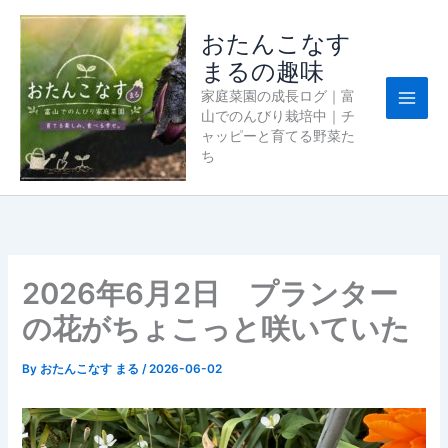
内
容
おたんこなす
を
まるの趣味
ス
家庭菜園の成長ログ｜富
キ
山でのんびり栽培中｜チ
ッ
ャッピーと育てる野菜た
プ
ち
2026年6月2日 プランター
の花がちょこっと咲いていた
By
おたんこなす まる
/
2026-06-02