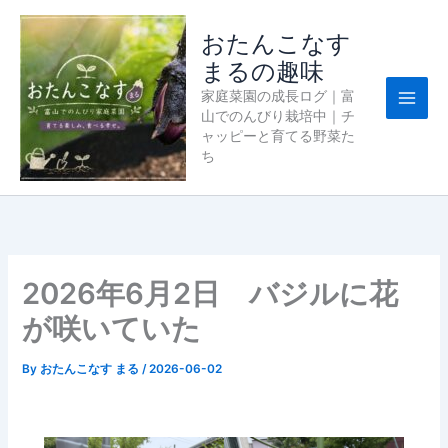
内
容
おたんこなす
を
まるの趣味
ス
家庭菜園の成長ログ｜富
キ
山でのんびり栽培中｜チ
ッ
ャッピーと育てる野菜た
プ
ち
2026年6月2日 バジルに花
が咲いていた
By
おたんこなす まる
/
2026-06-02