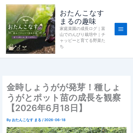
内
容
おたんこなす
を
まるの趣味
ス
家庭菜園の成長ログ｜富
キ
山でのんびり栽培中｜チ
ッ
ャッピーと育てる野菜た
プ
ち
金時しょうがが発芽！種しょ
うがとポット苗の成長を観察
【2026年6月18日】
By
おたんこなす まる
/
2026-06-18