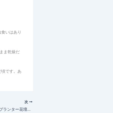
虫食いはあり
のまま乾燥だ
だ頃です。あ
次
2026年6月13日 プランター花壇 バジル・マリーゴールド成長記録