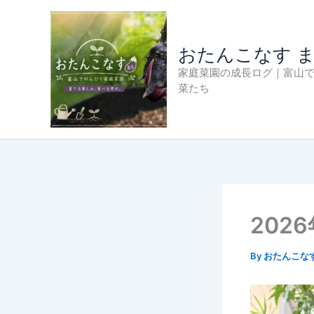
内
容
を
おたんこなす 
ス
家庭菜園の成長ログ｜富山
キ
菜たち
ッ
プ
202
By
おたんこな