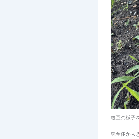
枝豆の様子
株全体が大