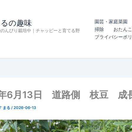
まるの趣味
園芸・家庭菜園 
掃除
おたん
でのんびり栽培中｜チャッピーと育てる野
プライバシーポ
6年6月13日 道路側 枝豆 成
す まる
/
2026-06-13