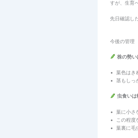
すが、生育
先日確認し
今後の管理
株の勢い
葉色はき
茎もしっ
虫食いは
葉に小さ
この程度
葉裏に毛