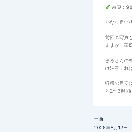
枝豆：9
かなり良い
前回の写真
ますが、家
まるさんの
け注意すれ
収穫の目安
と2〜3週
前