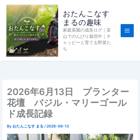
内
容
おたんこなす
を
まるの趣味
ス
家庭菜園の成長ログ｜富
キ
山でのんびり栽培中｜チ
ッ
ャッピーと育てる野菜た
プ
ち
2026年6月13日 プランター
花壇 バジル・マリーゴール
ド成長記録
By
おたんこなす まる
/
2026-06-13