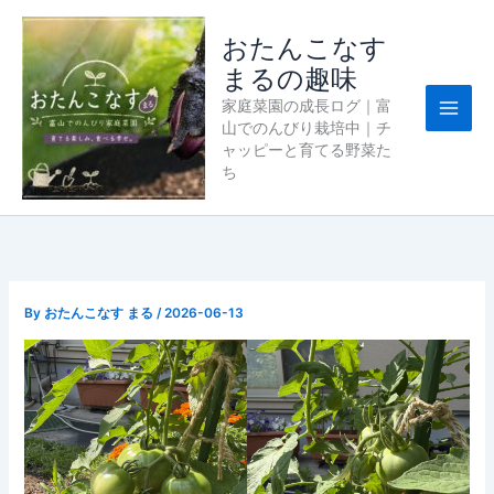
内
容
おたんこなす
を
まるの趣味
ス
家庭菜園の成長ログ｜富
キ
山でのんびり栽培中｜チ
ッ
ャッピーと育てる野菜た
プ
ち
By
おたんこなす まる
/
2026-06-13