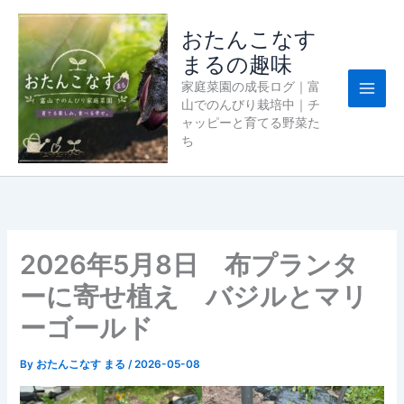
内
容
おたんこなす
を
まるの趣味
ス
家庭菜園の成長ログ｜富
キ
山でのんびり栽培中｜チ
ッ
ャッピーと育てる野菜た
プ
ち
2026年5月8日 布プランタ
ーに寄せ植え バジルとマリ
ーゴールド
By
おたんこなす まる
/
2026-05-08