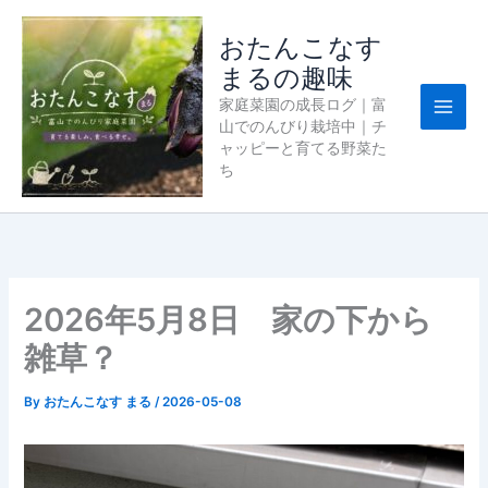
内
容
おたんこなす
を
まるの趣味
ス
家庭菜園の成長ログ｜富
キ
山でのんびり栽培中｜チ
ッ
ャッピーと育てる野菜た
プ
ち
2026年5月8日 家の下から
雑草？
By
おたんこなす まる
/
2026-05-08