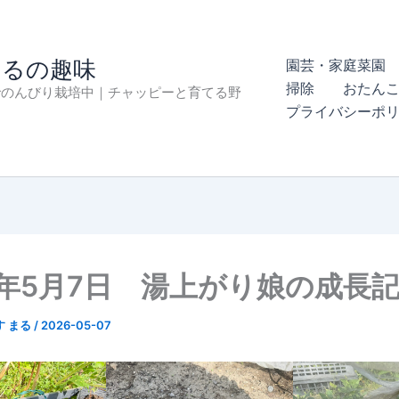
まるの趣味
園芸・家庭菜園 
掃除
おたん
でのんびり栽培中｜チャッピーと育てる野
プライバシーポ
6年5月7日 湯上がり娘の成長
す まる
/
2026-05-07