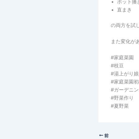
ポット播
直まき
の両方を試
また変化が
#家庭菜園
#枝豆
#湯上がり娘
#家庭菜園
#ガーデニン
#野菜作り
#夏野菜
前