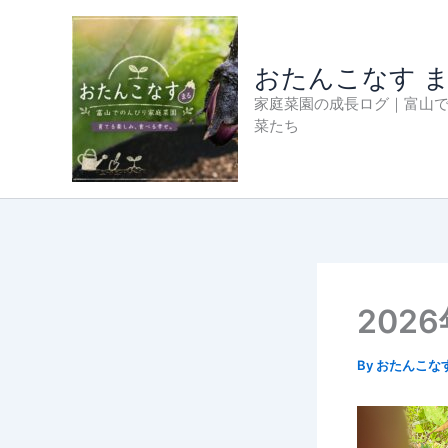
内
容
を
おたんこなす 
ス
家庭菜園の成長ログ｜富山
キ
菜たち
ッ
プ
202
By
おたんこな