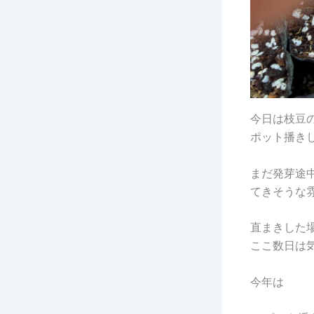
今日は枝豆
ポット播き
まだ発芽途
てきそうな
直まきした
ここ数日は
今年は