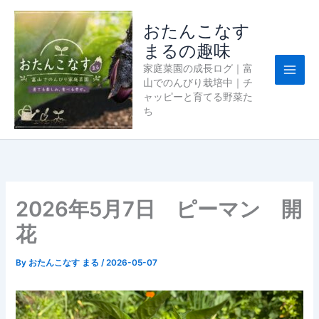
内
容
おたんこなす
を
まるの趣味
ス
家庭菜園の成長ログ｜富
キ
山でのんびり栽培中｜チ
ッ
ャッピーと育てる野菜た
プ
ち
2026年5月7日 ピーマン 開
花
By
おたんこなす まる
/
2026-05-07