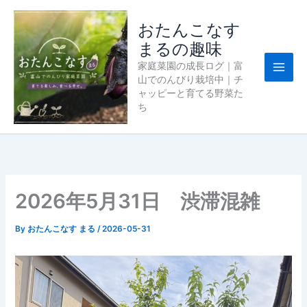
内
容
おたんこなす
を
まるの趣味
ス
家庭菜園の成長ログ｜富
キ
山でのんびり栽培中｜チ
ッ
ャッピーと育てる野菜た
プ
ち
2026年5月31日 渋滞混雑
By
おたんこなす まる
/
2026-05-31