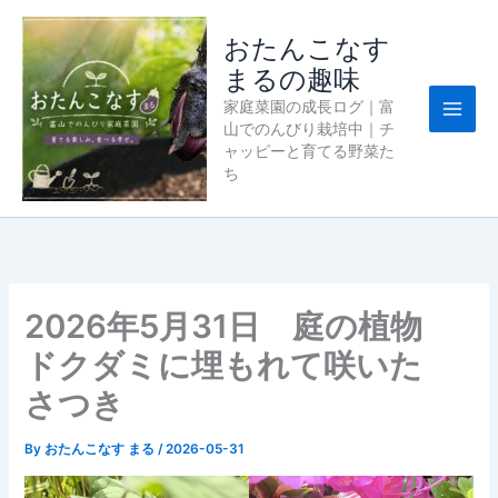
内
容
おたんこなす
を
まるの趣味
ス
家庭菜園の成長ログ｜富
キ
山でのんびり栽培中｜チ
ッ
ャッピーと育てる野菜た
プ
ち
2026年5月31日 庭の植物
ドクダミに埋もれて咲いた
さつき
By
おたんこなす まる
/
2026-05-31