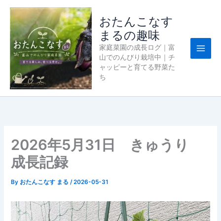
内
容
おたんこなす
を
まるの趣味
ス
家庭菜園の成長ログ｜富
キ
山でのんびり栽培中｜チ
ッ
ャッピーと育てる野菜た
プ
ち
2026年5月31日 きゅうり
成長記録
By
おたんこなす まる
/
2026-05-31