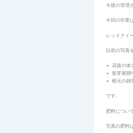
今後の管理
今回の作業
レッドクイ
以前の写真
花後の体
新芽展開
根元の雑
です。
肥料につい
写真の肥料