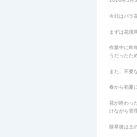
2026年5月
今日はバラ
まずは花壇
作業中に昨
うだったた
また、不要
春から初夏
花が終わっ
けながら管
除草後は土