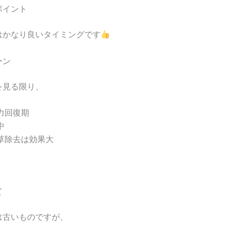
ポイント
はかなり良いタイミングです
ーン
を見る限り、
力回復期
中
草除去は効果大
て
は古いものですが、