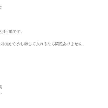
け
使用可能です。
に株元から少し離して入れるなら問題ありません。
病
シ