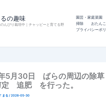
まるの趣味
園芸・家庭菜園 
掃除
おたん
でのんびり栽培中｜チャッピーと育てる野
プライバシーポ
6年5月30日 ばらの周辺の除
剪定 追肥 を行った。
す まる
/
2026-05-30