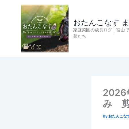
内
容
を
おたんこなす 
ス
家庭菜園の成長ログ｜富山
キ
菜たち
ッ
プ
202
み 
By
おたんこな