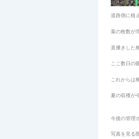
道路側に植
葉の枚数が
直播きした
ここ数日の
これからは
夏の収穫が
今後の管理
写真を見る