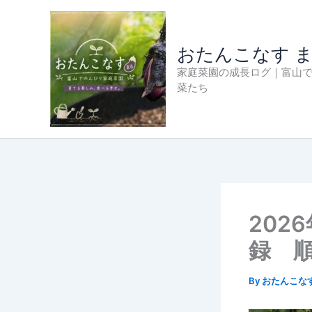
内
容
を
おたんこなす 
ス
家庭菜園の成長ログ｜富山
キ
菜たち
ッ
プ
202
録 
By
おたんこな