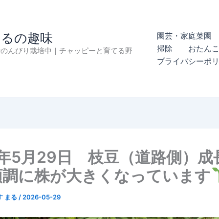
まるの趣味
園芸・家庭菜園 
掃除
おたん
でのんびり栽培中｜チャッピーと育てる野
プライバシーポ
6年5月29日 枝豆（道路側）成
順調に株が大きくなっています
す まる
/
2026-05-29