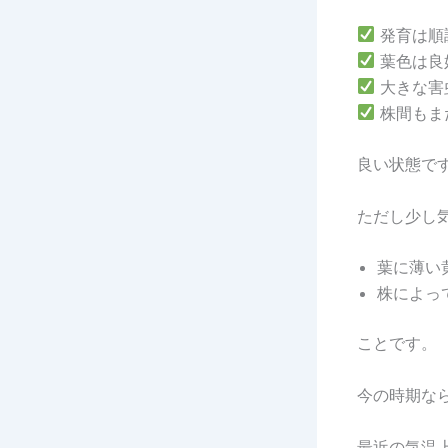
発育は順
葉色は良
大きな害
株間もま
良い状態で
ただし少し
葉に薄い
株によっ
ことです。
今の時期な
最近の気温