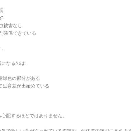
調
好
虫被害なし
だ確保できている
す。
気になるのは、
黄緑色の部分がある
て生育差が出始めている
ら心配するほどではありません。
上昇で新しい葉が次々出ている影響や、個体差の範囲に見えま