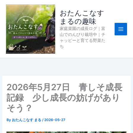
内
容
おたんこなす
を
まるの趣味
ス
家庭菜園の成長ログ｜富
キ
山でのんびり栽培中｜チ
ッ
ャッピーと育てる野菜た
プ
ち
2026年5月27日 青しそ成長
記録 少し成長の妨げがあり
そう？
By
おたんこなす まる
/
2026-05-27